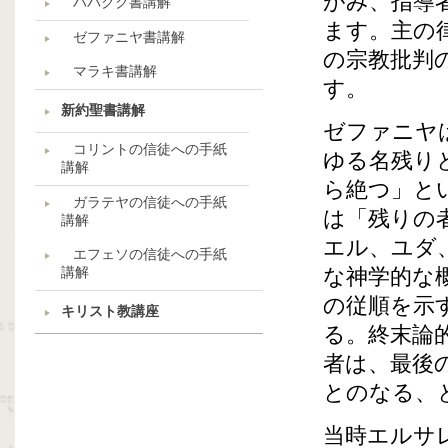
がみ、指導
ハバクク書講解
ます。主の
ゼファニヤ書講解
の宗教批判
マラキ書講解
す。
新約聖書講解
ゼファニヤ
コリントの信徒への手紙
ゆる名残り
講解
ら絶つ」と
ガラテヤの信徒への手紙
は「残りの
講解
エル、ユダ
エフェソの信徒への手紙
講解
な神学的な
の従順を示
キリスト教講座
る。終末論
者は、最後
とのなる、
当時エルサ