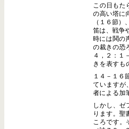
この日もた
の高い塔に
（１６節）
笛は、戦争
時には鬨の
の裁きの恐
４，２：１
きを表すも
１４－１６
ていますが
者による加
しかし、ゼ
ります。聖
ころです。