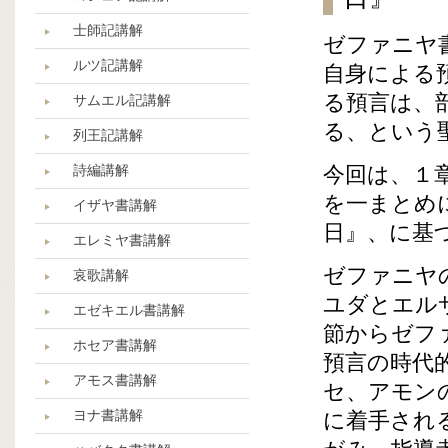
士師記講解
ゼファニヤ
ルツ記講解
自身による
る預言は、
サムエル記講解
る、という
列王記講解
詩編講解
今回は、１
を一まとめ
イザヤ書講解
日』、に基
エレミヤ書講解
ゼファニヤ
哀歌講解
ユダとエル
エゼキエル書講解
節からゼフ
ホセア書講解
預言の時代
アモス書講解
セ、アモン
ヨナ書講解
に着手され