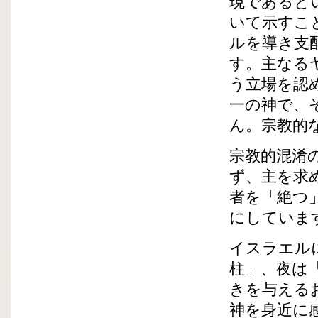
現であると
いて示すこ
ルを導き支
す。主なる
う立場を認
一の神で、
ん。宗教的
宗教的混淆
ず、主を求
者を「絶つ
にしていま
イスラエル
柱」、夜は
きを与える
神を身近に