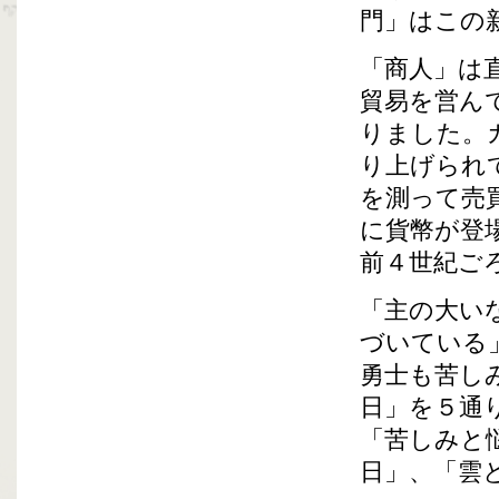
門」はこの
「商人」は
貿易を営ん
りました。
り上げられ
を測って売
に貨幣が登
前４世紀ご
「主の大い
づいている
勇士も苦し
日」を５通
「苦しみと
日」、「雲