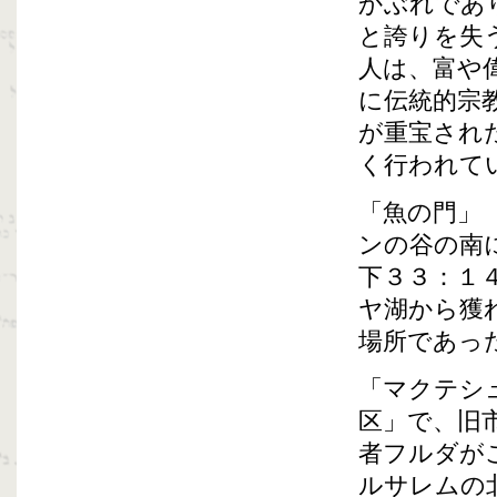
かぶれであ
と誇りを失
人は、富や
に伝統的宗
が重宝され
く行われて
「魚の門」
ンの谷の南
下３３：１
ヤ湖から獲
場所であっ
「マクテシ
区」で、旧
者フルダが
ルサレムの