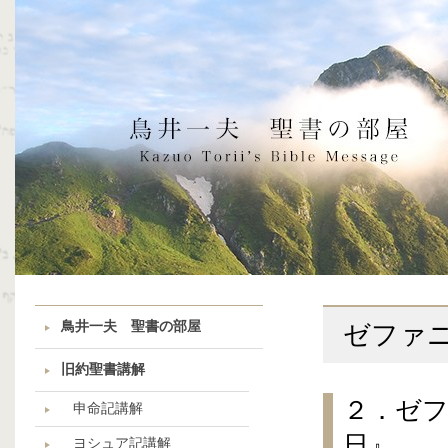
鳥井一夫 聖書の部屋
ゼファ
旧約聖書講解
２．ゼ
申命記講解
日』
ヨシュア記講解