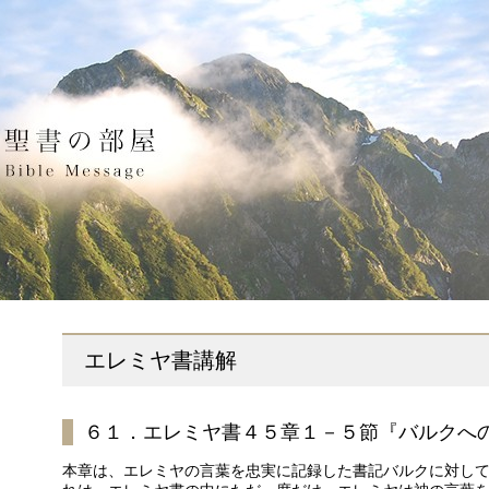
エレミヤ書講解
６１．エレミヤ書４５章１－５節『バルクへ
本章は、エレミヤの言葉を忠実に記録した書記バルクに対し