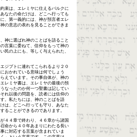
の約束は、エレミヤに仕えるバルクに
、あなたの命だけは、どこへ行っても
こに、第一義的には、神が預言者エレ
た神の意志の表れを見ることができま
く、神に選ばれ神のことばを語ること
その言葉に委ねて、信仰をもって神の
ない民の上にも、等しく与えられた、
にエジプトに連れてこられるより２０
後におかれている意味は何でしょう
長らえています。その事自体が、神の
。エレミヤ書は、エレミヤの最後の預
どうなったのか何一つ聖書は記してい
のそれ以後の問題を、読者には信仰の
ます。私たちには、神のことばを語
だけは、どこへ行っても守り、あなた
信することができるのであります。
言が４４章で終わり、４６章から諸国
の召命から４０年あまりにわたる長い
記事に対応する言葉が含まれていま
抜く」という言葉です。この言葉は、