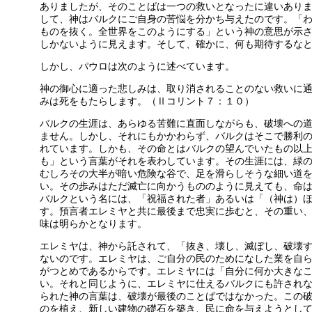
ありましたが、そのことばは一つの救いとなったに違いあり
して、神はバルクにご自身の苦悩を分かち与えたのです。「
ものを抜く。全世界をこのようにする」という神の意思が示
しかないように見えます。そして、確かに、何も期待するな
しかし、パウロは次のように述べています。
神の御心に適った悲しみは、取り消されることのない救いに
みは死をもたらします。（Ⅱコリント７：１０）
バルクの生涯は、あらゆる苦難に直面しながらも、破壊への
ません。しかし、それにもかかわらず、バルクはそこで勝利
れています。しかも、その命とはバルクの望んでいたもの以
も」という言葉がそれを表わしています。その生涯には、緑
むしろその大半が暗い危険な谷で、足を滑らしそうな細い道
い。その歩みはただ滅亡に向かうもののように見えても、命
バルクという名には、「祝福された者」あるいは「（神は）
す。預言者エレミヤと共に最後まで忠実に歩むと、その重い
味は明らかとなります。
エレミヤは、神から託されて、「抜き、壊し、滅ぼし、破壊
ないのです。エレミヤは、ご自分の民のためになした業を自
がつとめであるからです。エレミヤには「自分に何か大きな
い。それと同じように、エレミヤに仕えるバルクにも許され
られた神の言葉は、破壊が最後のことばではなかった。この
のを植え、新しい建物の礎石を築き、民に命を与えようとし