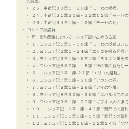
の意義』
２５．申命記３３章１ー２９節『モーセの祝福』
２４．申命記３１章３０節－３２章５２節『モーセの
２６．申命記３４章１節－１２節『モーセの死』
ヨシュア記講解
序．旧約聖書においてヨシュア記の占める位置
１．ヨシュア記１章１－１８節『モーセの従者ヨシュ
２．ヨシュア記２章１－２４節『エリコを探る斥候と
３．ヨシュア記３章１節－５章１節『ヨルダン川を渡
４．ヨシュア記５章２節－１５節『神の書の新たな一
５．ヨシュア記６章１節-２７節『エリコの征服』
６．ヨシュア記７章１節－２６節『アカンの罪』
７．ヨシュア記８章１節－２９節『アイの征服』
８．ヨシュア記８章３０節－３５節『エバル山での律
９．ヨシュア記９章１節－２７節『ギブオン人の服従
１０．ヨシュア記１０章１節－４３節『南部での勝利
１１．ヨシュア記１１章１節－１５節『北部での勝利
１２．ヨシュア記１１章１６節－１２章２４節『全地