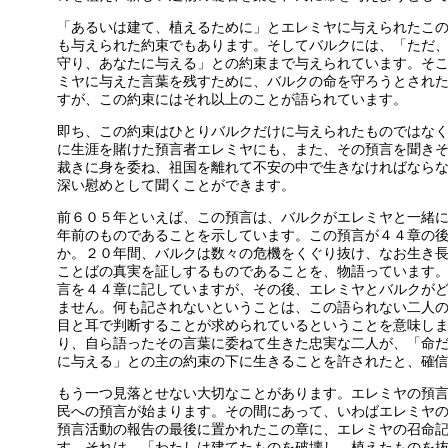
「あるいは建て、植えるために」とエレミヤに与えられたこ
も与えられた約束でもあります。そしてバルクには、「ただ
守り、あなたに与える」との約束まで与えられています。そ
ミヤに与えた言葉を残すために、バルクの命を守ろうとされ
すが、この約束にはそれ以上のことが語られています。
即ち、この約束はひとりバルクだけに与えられたものではな
に生涯を賭けた預言者エレミヤにも、また、その預言を聞き
裁きに身を委ね、祖国を離れて不安の中で生きなければなら
深い慰めとして聞くことができます。
前６０５年といえば、この預言は、バルクがエレミヤと一緒
年前のものであることを示しています。この預言が４４章の
か。２０年間、バルクは数々の危機をくぐり抜け、なお生き
ことばの真実を証しするものであることを、物語っています
言を４４章に記していますが、その後、エレミヤとバルクが
ません。何も記されないということは、この語られない二人
目と耳で判断することが求められているということを意味し
り、自ら語ったその言葉に委ねて生きた忠実な二人が、「命
に与える」との主の約束の下に生きることを許されたと、確
もう一つ見落とせない大切なことがあります。エレミヤの預
民への預言が始まります。その間にあって、いわばエレミヤ
預言活動の報告の最後に置かれたこの章に、エレミヤの召命
す。それは、「わたしは建てたものを破壊し、植えたものを