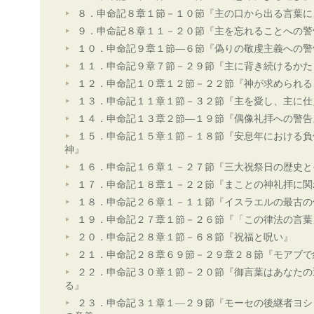
８．申命記８章１節－１０節『主の口から出る言葉に
９．申命記８章１１－２０節『主を忘れることへの警
１０．申命記９章１節―６節『偽りの敬虔主義への警
１１．申命記９章７節－２９節『主に背き続けるかた
１２．申命記１０章１２節－２２節『神が求められる
１３．申命記１１章１節－３２節『主を愛し、主に仕
１４．申命記１３章２節―１９節『偶像礼拝への警告
１５．申命記１５章１節－１８節『安息年における負
神』
１６．申命記１６章１－２７節『三大祝祭日の歴史と
１７．申命記１８章１－２２節『まことの神礼拝に関
１８．申命記２６章１－１１節『イスラエルの最古の
１９．申命記２７章１節－２６節『「この律法の言葉
２０．申命記２８章１節－６８節『祝福と呪い』
２１．申命記２８章６９節－２９章２８節『モアブで
２２．申命記３０章１節－２０節『御言葉はあなたの
る』
２３．申命記３１章１―２９節『モーセの後継者ヨシ