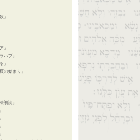
歌』
ア』
ラハブ』
る』
頁の始まり』
法朗読』
』
』
』
』