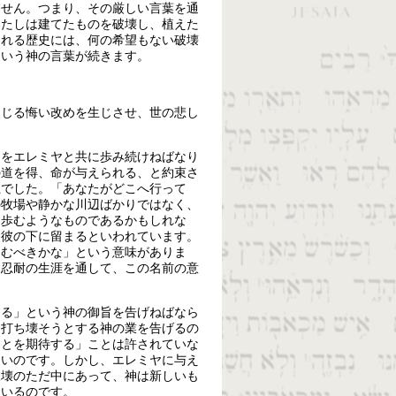
ません。つまり、その厳しい言葉を通
わたしは建てたものを破壊し、植えた
される歴史には、何の希望もない破壊
という神の言葉が続きます。
通じる悔い改めを生じさせ、世の悲し
道をエレミヤと共に歩み続けねばなり
の道を得、命が与えられる、と約束さ
上でした。「あなたがどこへ行って
の牧場や静かな川辺ばかりではなく、
を歩むようなものであるかもしれな
は彼の下に留まるといわれています。
ほむべきかな」という意味がありま
、忍耐の生涯を通して、この名前の意
する」という神の御旨を告げねばなら
ら打ち壊そうとする神の業を告げるの
ことを期待する」ことは許されていな
ないのです。しかし、エレミヤに与え
破壊のただ中にあって、神は新しいも
ているのです。