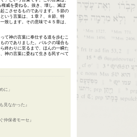
る権威を委ねる。抜き、壊し、滅ぼ
い起こさせるものであります。５節の
」という言葉は、１章７、８節、特
と一致します。その意味で４５章は、
。
よって神の言葉に奉仕する道を歩むこ
いものでありました。バルクの場合も
から終わりに至るまで、ほんの一瞬た
き、神の言葉に委ねて生きる民すべて
めに」
も見なかった』
ぐ仲保者モーセ』