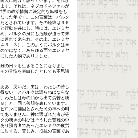
を個人に向けて語っています。それが
ります。それは、ネブカドネツァルが
世界の政治情勢に決定的な転機をも
となった年です。この言葉は、バルク
れたとされています。その経緯は３６
ヤと行動を共にし、時には、エレミヤ
ため、バルクの身にも危険が迫って来
トに連れて来られ、その上、エレミヤ
（４３：３）。このようにバルクは単
たのではなく、あらゆる面でエレミヤ
共にした人物でありました。
苦難の日々を生きることになりまし
、その苦悩を表白したとしても不思議
「ああ、災いだ。主は、わたしの苦し
を得ない」とバルクは語らねばならな
ぜ、わたしは母の胎から出て労苦と嘆
１８）と、同じ落胆を表しています。
バビロンに捕囚とされた民の神への叫
けでありません。神に選ばれた者が等
ルクの嘆きの叫びはそうした苦難の中
であり預言者であったエレミヤの疲労
任に対する、苦しみ、抵抗の言葉であ