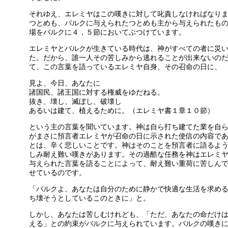
それゆえ、エレミヤはこの嘆きに対して叱責しなければなり
つとめも、バルクに与えられたつとめも主から与えられたも
場をバルクに４，５節においてぶつけています。
エレミヤとバルクが生きている時代は、神がすべての者に災
た。だから、誰一人その苦しみから逃れることが出来ないの
て、この言葉を語っているエレミヤ自身、その召命の日に、
見よ、今日、あなたに
諸国民、諸王国に対する権威をゆだねる。
抜き、壊し、滅ぼし、破壊し
あるいは建て、植えるために。（エレミヤ書１章１０節）
という主の言葉を聞いています。神は自ら打ち建てた業を自
がまさに預言者エレミヤが召命の日に示された使信の内容で
とは、辛く悲しいことです。神はそのことを預言者に語るよ
しみ耐え難い嘆きがあります。その過酷な任務を神はエレミ
与えられた言葉を語ることによって、耐え難い重荷に苦しん
せているのです。
「バルクよ、あなたは自分のために静かで快適な生活を求め
ち壊そうとしているこのときに」と。
しかし、あなたは苦しむけれども、「ただ、あなたの命だけ
える」との約束がバルクに与えられています。バルクの嘆き