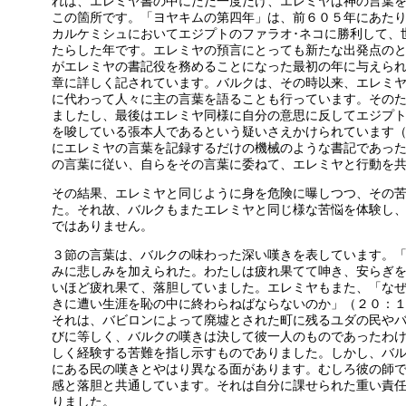
れは、エレミヤ書の中にただ一度だけ、エレミヤは神の言葉
この箇所です。「ヨヤキムの第四年」は、前６０５年にあた
カルケミシュにおいてエジプトのファラオ･ネコに勝利して、
たらした年です。エレミヤの預言にとっても新たな出発点の
がエレミヤの書記役を務めることになった最初の年に与えら
章に詳しく記されています。バルクは、その時以来、エレミ
に代わって人々に主の言葉を語ることも行っています。その
ましたし、最後はエレミヤ同様に自分の意思に反してエジプ
を唆している張本人であるという疑いさえかけられています
にエレミヤの言葉を記録するだけの機械のような書記であっ
の言葉に従い、自らをその言葉に委ねて、エレミヤと行動を
その結果、エレミヤと同じように身を危険に曝しつつ、その
た。それ故、バルクもまたエレミヤと同じ様な苦悩を体験し
ではありません。
３節の言葉は、バルクの味わった深い嘆きを表しています。
みに悲しみを加えられた。わたしは疲れ果てて呻き、安らぎ
いほど疲れ果て、落胆していました。エレミヤもまた、「な
きに遭い生涯を恥の中に終わらねばならないのか」（２０：
それは、バビロンによって廃墟とされた町に残るユダの民や
びに等しく、バルクの嘆きは決して彼一人のものであったわ
しく経験する苦難を指し示すものでありました。しかし、バ
にある民の嘆きとやはり異なる面があります。むしろ彼の師
感と落胆と共通しています。それは自分に課せられた重い責
りました。