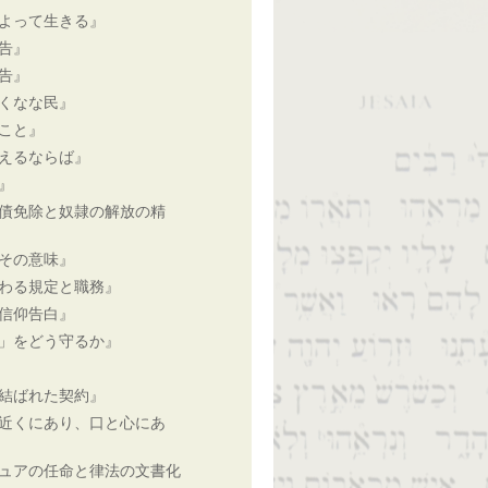
よって生きる』
告』
告』
くなな民』
こと』
えるならば』
』
債免除と奴隷の解放の精
その意味』
わる規定と職務』
信仰告白』
」をどう守るか』
結ばれた契約』
近くにあり、口と心にあ
ュアの任命と律法の文書化