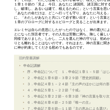
１章１０節の「見よ、今日、あなたに 諸国民、諸王国に対す
し、破壊し、あるいは建て、植えるために」という言葉を思
「あなたの命だけは、どこへ行っても守り、あなたに与える
に、「わたしがあなたと共にいて必ず救い出す」という言葉
１章のプロローグに対するエピローグと見ることが出来ます
エレミヤは自らの意思にしたがったのではなく、神の選びに
とになった預言者です。その人生は苦難に満ち、険しく厳し
同様でありました。しかし、二人を選んだ神の守りは、初め
りとも離れることはないのです。それはまた、神の言葉に聞
に神が約束してくださる慰めでもあるのです。
旧約聖書講解
申命記講解
序．申命記について １．申命記１章１－５節「はじ
２．申命記１章６節－３章２９節『歴史的回顧』
３．申命記４章１－２４節『主の声のほかには何の形
４．申命記５章１－２２節『十戒』
５．申命記５章２２節－６章３節『神の言葉を取り次
６．申命記６章４節－２５節『唯一の主』
７．申命記７章６節―１１節『主の恵みによる選び』