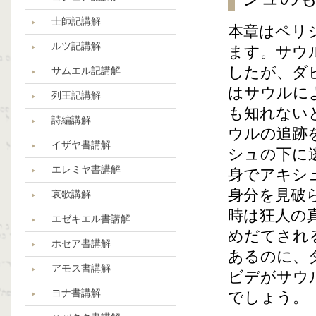
士師記講解
本章はペリ
ルツ記講解
ます。サウ
したが、ダ
サムエル記講解
はサウルに
列王記講解
も知れない
詩編講解
ウルの追跡
イザヤ書講解
シュの下に
エレミヤ書講解
身でアキシ
身分を見破
哀歌講解
時は狂人の
エゼキエル書講解
めだてされ
ホセア書講解
あるのに、
アモス書講解
ビデがサウ
ヨナ書講解
でしょう。