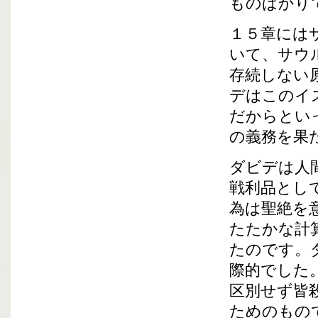
ものばかり
１５章には
いて、サウ
存続しない
デはこのイ
だからとい
の義務を果
ダビデは人
戦利品とし
為は聖絶を
たたかな計
たのです。
際的でした
区別せず皆
ためのもの