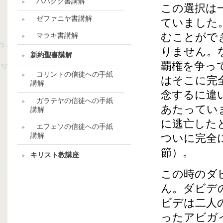
ハバクク書講解
この選択は
ゼファニヤ書講解
ていました
むことがで
マラキ書講解
りません。
新約聖書講解
覇権を争っ
コリントの信徒への手紙
はそこに完
講解
念するに違
ガラテヤの信徒への手紙
あたってい
講解
に逃亡した
エフェソの信徒への手紙
講解
ついに完全
節）。
キリスト教講座
この時のダ
ん。ダビデ
ビデは二人
ったアビガ