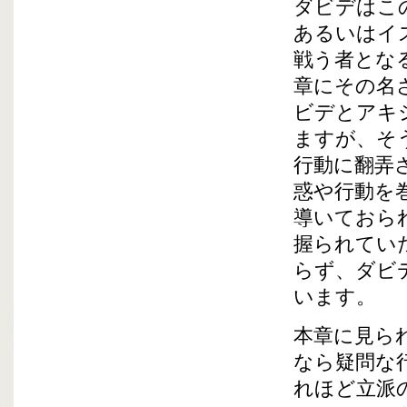
ダビデはこ
あるいはイ
戦う者とな
章にその名
ビデとアキ
ますが、そ
行動に翻弄
惑や行動を
導いておら
握られてい
らず、ダビ
います。
本章に見ら
なら疑問な
れほど立派