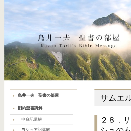
鳥井一夫 聖書の部屋
サムエ
旧約聖書講解
２８．
申命記講解
シュの
ヨシュア記講解