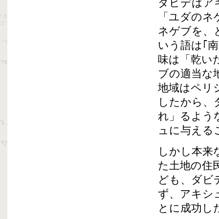
ダビデはア
「ユダのネ
ネゲブを、
いう語は｢
味は「乾い
ブの適当な
地域はペリ
したから、
れ」るよう
ュに与える
しかし本来
た土地の住
ども、ダビ
ず、アキシ
とに成功し