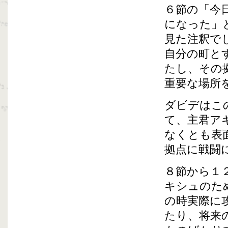
６節の「今
になった」
見た注釈で
自分の町と
たし、その
重要な場所
ダビデはこ
て、主君ア
なくとも表
拠点に戦闘
８節から１
キシュのた
の時実際に
たり、将来