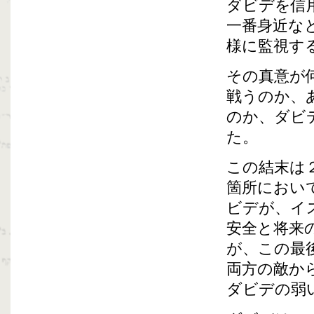
ダビデを信
一番身近な
様に監視す
その真意が
戦うのか、
のか、ダビ
た。
この結末は
箇所におい
ビデが、イ
安全と将来
が、この最
両方の敵か
ダビデの弱