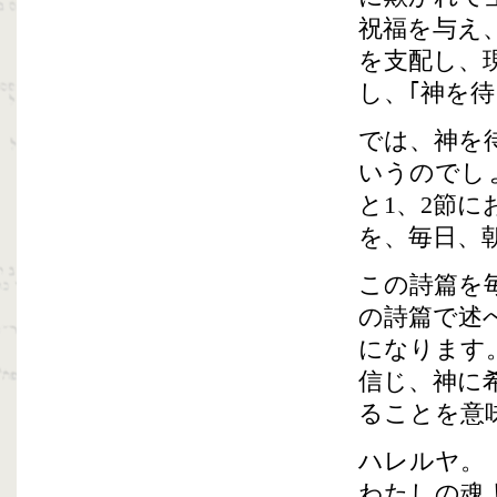
祝福を与え
を支配し、
し、｢神を
では、神を
いうのでし
と1、2節
を、毎日、
この詩篇を
の詩篇で述
になります
信じ、神に
ることを意
ハレルヤ。
わたしの魂