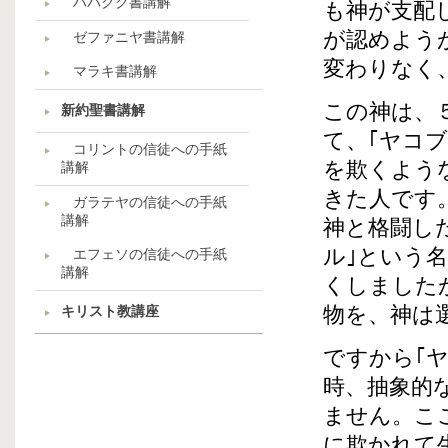
ハバクク書講解
も神が支配
が認めよう
ゼファニヤ書講解
変わりなく
マラキ書講解
この神は、
新約聖書講解
て、｢ヤコ
コリントの信徒への手紙
を欺くよう
講解
きた人です
ガラテヤの信徒への手紙
講解
神と格闘し
ル｣という
エフェソの信徒への手紙
講解
くしました
物を、神は
キリスト教講座
ですから｢
時、抽象的
ません。こ
に欺かれて