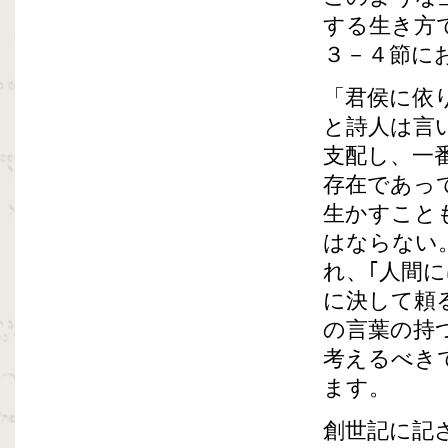
する生き方
３－４節に
「君侯に依
と詩人は言
支配し、一
存在であっ
生かすこと
はならない
れ、｢人間
に決して頼
の言葉の持
考えるべき
ます。
創世記に記