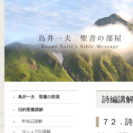
鳥井一夫 聖書の部屋
詩編講
旧約聖書講解
７２．詩
申命記講解
ヨシュア記講解