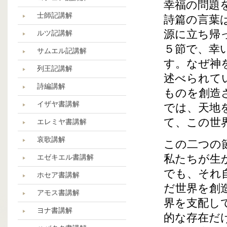
幸福の問題
士師記講解
詩篇の言葉
源に立ち帰
ルツ記講解
５節で、幸
サムエル記講解
す。なぜ神
列王記講解
述べられて
詩編講解
ものを創造
イザヤ書講解
では、天地
て、この世
エレミヤ書講解
哀歌講解
この二つの
私たちが生
エゼキエル書講解
でも、それ
ホセア書講解
だ世界を創
アモス書講解
界を支配し
ヨナ書講解
的な存在だ