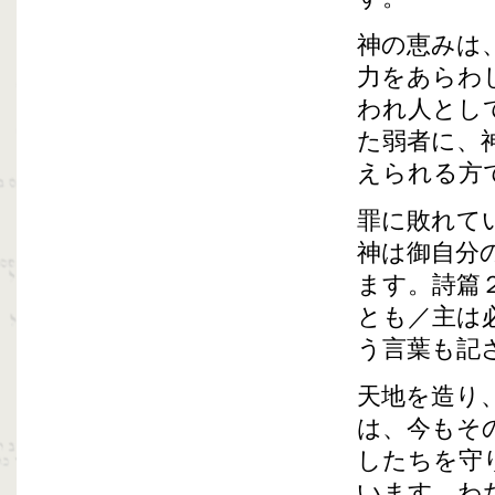
神の恵みは
力をあらわ
われ人とし
た弱者に、
えられる方
罪に敗れて
神は御自分
ます。詩篇
とも／主は
う言葉も記
天地を造り
は、今もそ
したちを守
います。わ