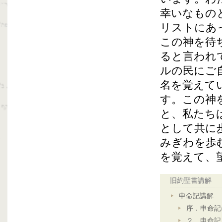
幸いなもの
リストにあ
この神を待
ると言われ
ルの民にご
名を覚えて
す。この神
と、私たち
として共に
みぎわを歩
を覚えて、
旧約聖書講解
申命記講解
序．申命記
２．申命記