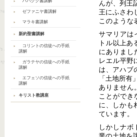
ハバクク書講解
んが、列王
王にふさわ
ゼファニヤ書講解
このような
マラキ書講解
サマリアは
新約聖書講解
トル以上あ
コリントの信徒への手紙
にありまし
講解
レエル平野
ガラテヤの信徒への手紙
講解
は、アハブ
「土地所有
エフェソの信徒への手紙
講解
ありません
ことができ
キリスト教講座
に、しかも
ています。
しかしナボ
業の土地を