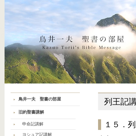
鳥井一夫 聖書の部屋
列王記
旧約聖書講解
１５．列
申命記講解
ヨシュア記講解