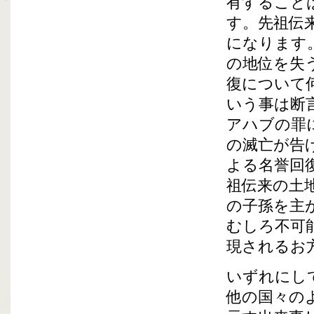
有すること
す。先祖伝
になります
の地位を失
復について
いう事は断
アハブの罪
の滅亡が告
よる名誉回
祖伝来の土
の子孫を主
むしろ不可
現されるお
いずれにし
他の国々の