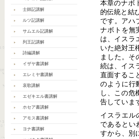
本章のナボ
士師記講解
的伝統と結
です。アハ
ルツ記講解
ナボトを無
サムエル記講解
は、イスラ
列王記講解
いた絶対王
詩編講解
ました。そ
イザヤ書講解
続は、イス
直面するこ
エレミヤ書講解
のように行
哀歌講解
し、この危
エゼキエル書講解
告していま
ホセア書講解
イスラエル
アモス書講解
であるとい
ヨナ書講解
すから、別