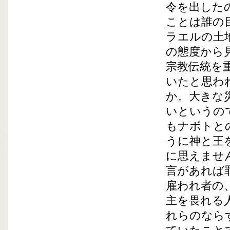
令を出した
ことは誰の
ラエルの土
の態度から
宗教伝統を
いたと思わ
か。大きな
いというの
もナボトと
うに神と王
に思えませ
言があれば
雇われ者の
主を畏れる
れらのなら