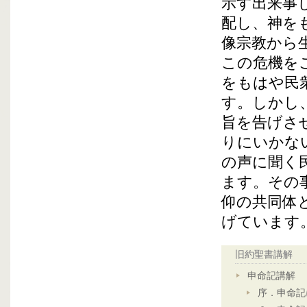
示す出来事
配し、神を
像宗教から
この危機を
をもはや民
す。しかし
旨を告げさ
りにいかな
の声に聞く
ます。その
仰の共同体
げています
旧約聖書講解
申命記講解
序．申命記