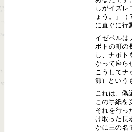
しがイズレ
ょう。」（
に直ぐに行
イゼベルは
ボトの町の
し、ナボト
かって座ら
こうしてナ
節）という
これは、偽
この手紙を
それを行っ
け取った長
かに王の名