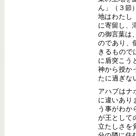
ん」（３節
地はわたし
に寄留し、
の御言葉は
のであり、
きるもので
に盾突こう
神から授か
たに過ぎな
アハブはナ
に違いあり
う事がわか
が王として
立たしさを
分の隣に住