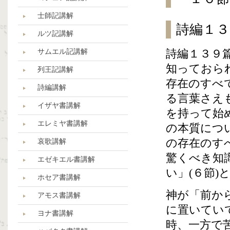
士師記講解
詩編１３
ルツ記講解
サムエル記講解
詩編１３９
知っておら
列王記講解
存在のすべ
詩編講解
る言葉さえ
イザヤ書講解
を持って始
エレミヤ書講解
の本質につ
の存在のす
哀歌講解
驚くべき知
エゼキエル書講解
い」(６節)
ホセア書講解
神が「前か
アモス書講解
に置いてい
ヨナ書講解
時、一方で