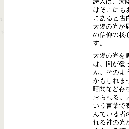
詩人は、太
はそこにも
にあると告
太陽の光が
の信仰の核
す。
太陽の光を
は、闇が覆
ん。そのよ
かもしれま
暗闇など存
おられる。
いう言葉で
んでいる者
れる神の光