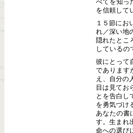
べてを知っ
を信頼して
１５節にお
れ／深い地
隠れたとこ
しているの
彼にとって
であります
え、自分の
目は見てお
とを告白し
を勇気づけ
あなたの書
す。生まれ
命への選び