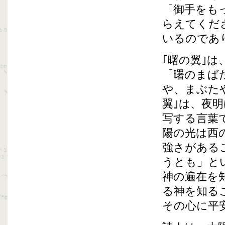
「御手をも
らえてくだ
いるのであ
｢曙の翼｣
「曙のまば
や、まぶた
翼｣は、夜
写する言葉
陽の光は西
強さがある
うとも」と
神の遍在を
る神を知る
その心に平