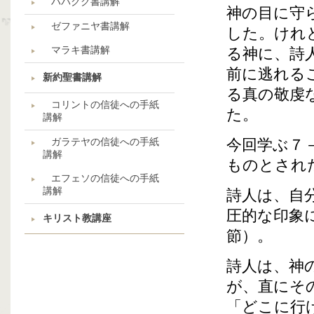
ハバクク書講解
神の目に守
ゼファニヤ書講解
した。けれ
マラキ書講解
る神に、詩
前に逃れる
新約聖書講解
る真の敬虔
コリントの信徒への手紙
た。
講解
ガラテヤの信徒への手紙
今回学ぶ７
講解
ものとされ
エフェソの信徒への手紙
講解
詩人は、自
圧的な印象
キリスト教講座
節）。
詩人は、神
が、直にそ
「どこに行