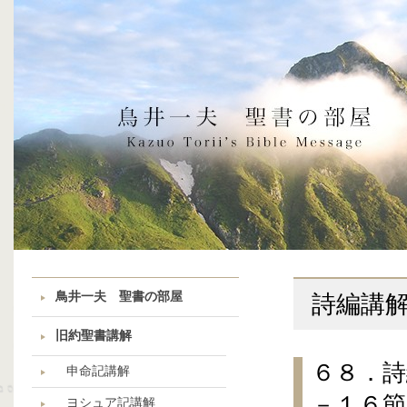
鳥井一夫 聖書の部屋
詩編講
旧約聖書講解
６８．詩
申命記講解
－１６節
ヨシュア記講解