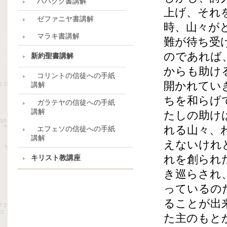
ハバクク書講解
上げ、それ
ゼファニヤ書講解
時、山々が
マラキ書講解
難が待ち受
のであれば
新約聖書講解
からも助け
コリントの信徒への手紙
開かれてい
講解
ちを和らげ
ガラテヤの信徒への手紙
講解
たしの助け
れる山々、
エフェソの信徒への手紙
講解
えないけれ
れを創られ
キリスト教講座
き巡らされ
っているの
ることが出
た主のもと