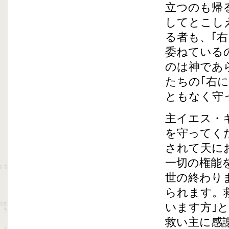
立つのも帰
してとこし
る者も、｢
委ねている
のは神であ
たちの｢右
ともなく守
主イエス・
を守ってく
されて天に
一切の権能
世の終わり
られます。
います方｣
救い主に感