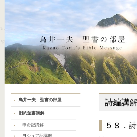
鳥井一夫 聖書の部屋
詩編講
旧約聖書講解
５８．
申命記講解
ヨシュア記講解