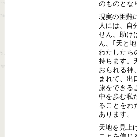
のものとな
現実の困難
人には、自
せん。助け
ん。｢天と
わたしたち
持ちます。
おられる神
まれて、出
旅をできる
中を歩む私
ることをわ
あります。
天地を見上
ことを信じ