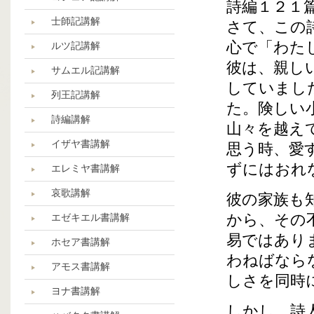
詩編１２１
士師記講解
さて、この
心で「わた
ルツ記講解
彼は、親し
サムエル記講解
していまし
列王記講解
た。険しい
詩編講解
山々を越え
イザヤ書講解
思う時、愛
ずにはおれ
エレミヤ書講解
哀歌講解
彼の家族も
から、その
エゼキエル書講解
易ではあり
ホセア書講解
わねばなら
アモス書講解
しさを同時
ヨナ書講解
しかし、詩