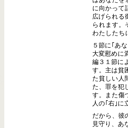
はあなたを
に向かって
広げられる
られます。
わたしたち
５節に｢あ
大変慰めに
編３１節に
す。主は貧
た貧しい人
た、罪を犯
す。また傷
人の｢右｣
だから、彼
見守り、あ