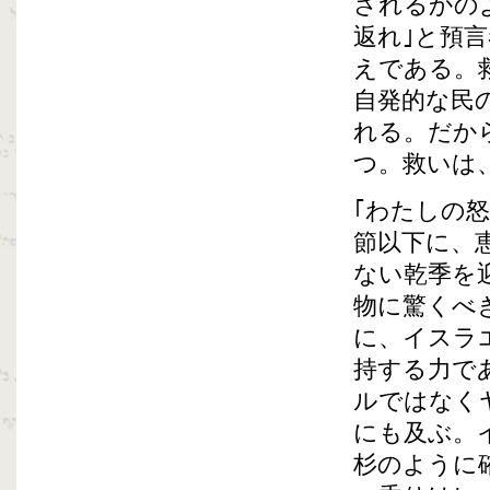
されるかの
返れ｣と預
えである。
自発的な民
れる。だか
つ。救いは
｢わたしの
節以下に、
ない乾季を
物に驚くべ
に、イスラ
持する力で
ルではなく
にも及ぶ。
杉のように