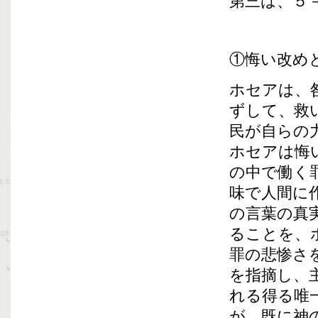
第三は、５
①悔い改め
ホセアは、
ずして、救
民が自らの
ホセアは悔
の中で働く
味で人間に
の言葉の真
ることを、
罪の悲惨さ
を指摘し、
れる得る唯
が、既に神