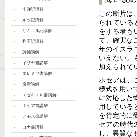
士師記講解
この断片は
ルツ記講解
られている
をする者も
サムエル記講解
て、確実な
列王記講解
年のイスラ
詩編講解
いえない。
イザヤ書講解
加えられて
エレミヤ書講解
ホセアは、
哀歌講解
様式を用い
エゼキエル書講解
に対応した
用している
ホセア書講解
を肯定的に
アモス書講解
セアの時代
ヨナ書講解
し、異質な