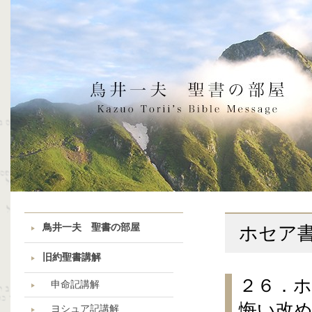
鳥井一夫 聖書の部屋
ホセア
旧約聖書講解
２６．ホ
申命記講解
悔い改
ヨシュア記講解