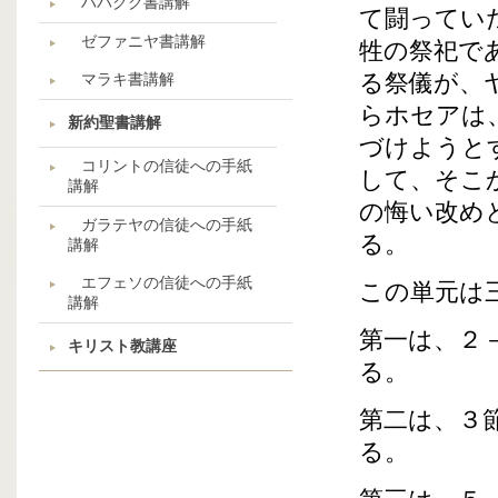
ハバクク書講解
て闘ってい
ゼファニヤ書講解
牲の祭祀で
る祭儀が、
マラキ書講解
らホセアは
新約聖書講解
づけようと
コリントの信徒への手紙
して、そこ
講解
の悔い改め
ガラテヤの信徒への手紙
る。
講解
エフェソの信徒への手紙
この単元は
講解
第一は、２
キリスト教講座
る。
第二は、３
る。