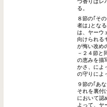
つ香りはレ
る。
８節の｢そ
者は｣とな
は、ヤーウ
向けられる
が悔い改め
－２４節と
の恵みを描
かさ、によ
の守りによ
９節の｢あ
それを裏付
において認
よって、ヤ