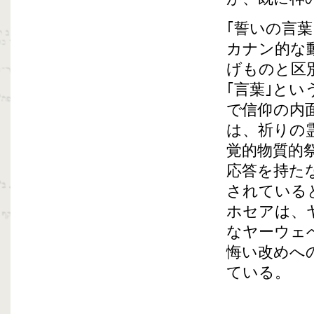
｢誓いの言
カナン的な
げものと区
｢言葉｣と
で信仰の内
は、祈りの
覚的物質的
応答を持た
されている
ホセアは、
なヤーウェ
悔い改めへ
ている。