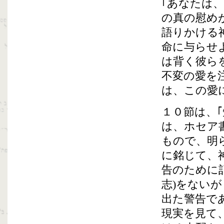
｢あなたは
の真の慰め
語りかける
命に与らせ
は背く彼ら
不変の愛を
は、この愛
１０節は、
は、ホセア
もので、明
に銘じて、
告のために
志)をない
出た警告で
現実を見て