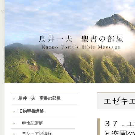
鳥井一夫 聖書の部屋
エゼキ
旧約聖書講解
３７．
申命記講解
と楽園
ヨシュア記講解