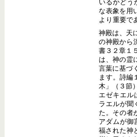
いるかどう
な表象を用
より重要で
神殿は、天
の神殿から
書３２章１
は、神の霊
言葉に基づ
ます。詩編
木」（３節
エゼキエル
ラエルが聞
た。その者
アダムが御
福された神