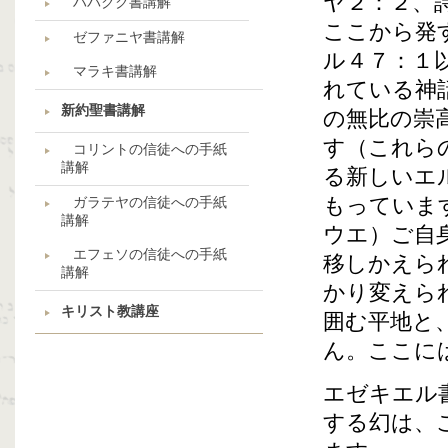
ヤ２：２、
ハバクク書講解
ここから発
ゼファニヤ書講解
ル４７：１
マラキ書講解
れている神
新約聖書講解
の無比の崇
す（これら
コリントの信徒への手紙
講解
る新しいエ
もっていま
ガラテヤの信徒への手紙
講解
ウエ）ご自
エフェソの信徒への手紙
移しかえら
講解
かり変えら
キリスト教講座
囲む平地と
ん。ここに
エゼキエル
する幻は、