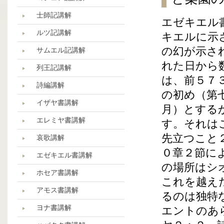
士師記講解
エゼキエル
ルツ記講解
キエルに示
の幻が示さ
サムエル記講解
れた日から
列王記講解
は、前５７
詩編講解
の初め（第
イザヤ書講解
月）とする
エレミヤ書講解
す。それは
先立つこと
哀歌講解
０章２節に
エゼキエル書講解
の場所はシ
ホセア書講解
これを越え
アモス書講解
るのは独特
ヨナ書講解
エントのあ