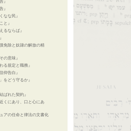
告』
告』
くなな民』
こと』
えるならば』
』
債免除と奴隷の解放の精
その意味』
わる規定と職務』
信仰告白』
」をどう守るか』
結ばれた契約』
近くにあり、口と心にあ
ュアの任命と律法の文書化