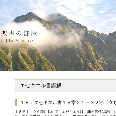
エゼキエル書講解
１８．エゼキエル書１８章２１－３２節『立
１８章１－２０節において、エゼキエルは、罪の責任は誰に