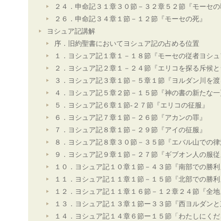
２４．申命記３１章３０節－３２章５２節『モーセの
２６．申命記３４章１節－１２節『モーセの死』
ヨシュア記講解
序．旧約聖書においてヨシュア記の占める位置
１．ヨシュア記１章１－１８節『モーセの従者ヨシュ
２．ヨシュア記２章１－２４節『エリコを探る斥候と
３．ヨシュア記３章１節－５章１節『ヨルダン川を渡
４．ヨシュア記５章２節－１５節『神の書の新たな一
５．ヨシュア記６章１節-２７節『エリコの征服』
６．ヨシュア記７章１節－２６節『アカンの罪』
７．ヨシュア記８章１節－２９節『アイの征服』
８．ヨシュア記８章３０節－３５節『エバル山での律
９．ヨシュア記９章１節－２７節『ギブオン人の服従
１０．ヨシュア記１０章１節－４３節『南部での勝利
１１．ヨシュア記１１章１節－１５節『北部での勝利
１２．ヨシュア記１１章１６節－１２章２４節『全地
１３．ヨシュア記１３章１節ー３３節『西ヨルダンと
１４．ヨシュア記１４章６節ー１５節「わたしにくだ