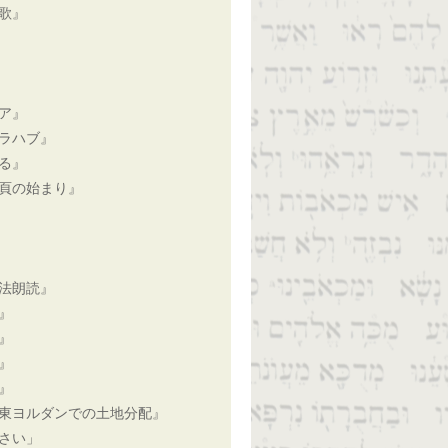
歌』
ア』
ラハブ』
る』
頁の始まり』
法朗読』
』
』
』
』
東ヨルダンでの土地分配』
さい」