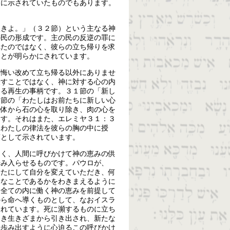
的に示されていたものでもあります。
生きよ。」（３２節）という主なる神
の民の形成です。主の民の反逆の罪に
れたのではなく、彼らの立ち帰りを求
ことが明らかにされています。
、悔い改めて立ち帰る以外にありませ
表すことではなく、神に対する心の内
うる再生の事柄です。３１節の「新し
６節の「わたしはお前たちに新しい心
の体から石の心を取り除き、肉の心を
ます。それはまた、エレミヤ３１：３
「わたしの律法を彼らの胸の中に授
葉として示されています。
なく、人間に呼びかけて神の恵みの供
歩み入らせるものです。パウロが、
新たにして自分を変えていただき、何
全なことであるかをわきまえるように
、全ての内に働く神の恵みを前提して
から命へ導くものとして、なおイスラ
されています。死に瀕するものに立ち
旧き生きざまから引き出され、新たな
に歩み出すように心迫るこの呼びかけ