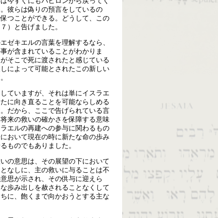
具は今すぐにもバビロンから戻ってく
い。彼らは偽りの預言をしているの
を保つことができる。どうして、この
１７）と告げました。
のエゼキエルの言葉を理解するなら、
の事が含まれていることがわかりま
々がそこで死に渡されたと感じている
赦しによって可能とされたこの新しい
す。
做していますが、それは単にイスラエ
新たに向き直ることを可能ならしめる
す。だから、ここで告げられている言
、将来の救いの確かさを保障する意味
スラエルの再建への参与に関わるもの
仕において現在の時に新たな命の歩み
せるものでもありました。
救いの意思は、その展望の下において
ことなしに、主の救いに与ることは不
の意思が示され、その供与に迎えら
たな歩み出しを赦されることなくして
たちに、飽くまで向かおうとする主な