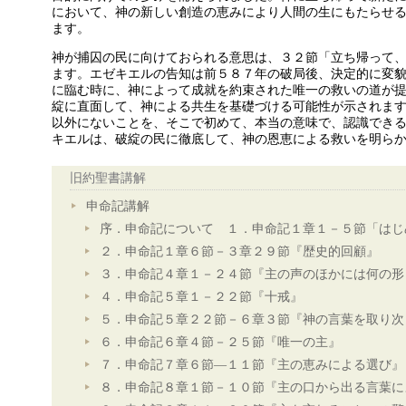
において、神の新しい創造の恵みにより人間の生にもたらせ
ます。
神が捕囚の民に向けておられる意思は、３２節「立ち帰って
ます。エゼキエルの告知は前５８７年の破局後、決定的に変
に臨む時に、神によって成就を約束された唯一の救いの道が
綻に直面して、神による共生を基礎づける可能性が示されま
以外にないことを、そこで初めて、本当の意味で、認識でき
キエルは、破綻の民に徹底して、神の恩恵による救いを明ら
旧約聖書講解
申命記講解
序．申命記について １．申命記１章１－５節「はじ
２．申命記１章６節－３章２９節『歴史的回顧』
３．申命記４章１－２４節『主の声のほかには何の形
４．申命記５章１－２２節『十戒』
５．申命記５章２２節－６章３節『神の言葉を取り次
６．申命記６章４節－２５節『唯一の主』
７．申命記７章６節―１１節『主の恵みによる選び』
８．申命記８章１節－１０節『主の口から出る言葉に