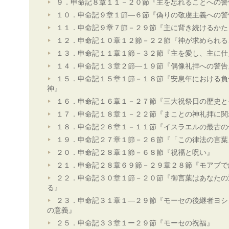
９．申命記８章１１－２０節『主を忘れることへの警
１０．申命記９章１節―６節『偽りの敬虔主義への警
１１．申命記９章７節－２９節『主に背き続けるかた
１２．申命記１０章１２節－２２節『神が求められる
１３．申命記１１章１節－３２節『主を愛し、主に仕
１４．申命記１３章２節―１９節『偶像礼拝への警告
１５．申命記１５章１節－１８節『安息年における負
神』
１６．申命記１６章１－２７節『三大祝祭日の歴史と
１７．申命記１８章１－２２節『まことの神礼拝に関
１８．申命記２６章１－１１節『イスラエルの最古の
１９．申命記２７章１節－２６節『「この律法の言葉
２０．申命記２８章１節－６８節『祝福と呪い』
２１．申命記２８章６９節－２９章２８節『モアブで
２２．申命記３０章１節－２０節『御言葉はあなたの
る』
２３．申命記３１章１―２９節『モーセの後継者ヨシ
の意義』
２５．申命記３３章１ー２９節『モーセの祝福』