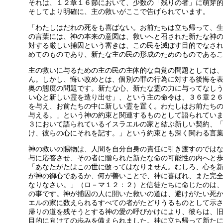
それは、１２章１６節において、少数の「残りの者」に萌芽
そしてより明確に、主の救いがここで告げられています。
「わたしはだれの死をも喜ばない。お前たちは立ち帰って、
の言葉には、神の本来の意図は、救いへと召された新たな神
対する厳しい捕囚という審きは、この民を滅ぼす目的でなさ
めてのものであり、新たな主の民の形成のためのものである
主の救いに与るための主の民の主体的な自覚の問題としては
ん。しかし、悔い改めとは、個別の罪の行為に対する後悔を
奥の態度の問題です。新たな心、新たな霊の力に与ってなし
い心と新しい霊を造り出せ」、という主の命令は、３６章２
を与え、お前たちの中に新しい霊を置く。わたしはお前たち
与える。」という神の約束と関連するものとして語られてい
３において語られているイスラエルの家と結ぶ新しい契約、
け、彼らの心にそれを記す。」という約束とも深く関わる言
神の救いの賜物は、人間を自分自身の責任に引き渡すのでは
与に応答させ、その者に贈られた新たな命の可能性の内へと
「あなたがたはこの世に倣ってはなりません。むしろ、心を
が神の御心であるか、何が善いことで、神に喜ばれ、また完
なりなさい。」（ロ－マ１２：２）と信徒たちに命じたのは
の事です。神が捕囚の人に開いた救いの道は、避けがたい死
エルの家に数えられるすべての者がたどりうるものとして示
帰りの道を残そうとする神の愛の呼びかけにより、彼らは、
目的に向けての歩みを備えられました。神に立ち帰って新た