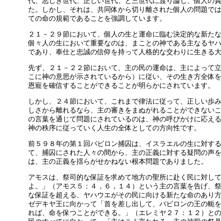
代、悪しき世代、正しい世代、と三世代に渡り論じ、個人の
た。しかし、それは、共同体から切り離された個人の問題で
ての命の規範であることを強調しています。
２１－２９節において、個人の生と運命に臨む決定的な新た
個々人の生において重要なのは、まことの神である主なるヤ
であり、奉仕と忠誠の信仰を持って人格的な交わりに生きる
先ず、２１－２２節において、主の民の運命は、主によって
こに神の意思が示されているから）に従い、その生き方全体
恩寵を確信することができることが明らかにされています。
しかし、２４節において、これまで律法に従って、正しい歩
しさから離れるなら、主の審きをまぬがれることができない
の言葉を通じて問題にされているのは、神の呼びかけに応え
神の秩序に従っていく人生の全体としての方向性です。
前５９８年の第１回バビロン捕囚は、イスラエルの生に対す
て、捕囚にされた人々の間から、主の正義に対する疑問の声
は、主の正義を揺らがせかねない根本問題でありました。
アモスは、祭司的な保証を求めて地方の聖所に赴く民に対し
よ。」（アモス５：４，６，１４）という主の言葉を告げ、
な保証を超える、ヤハウエがその民に向ける新たな命のあり
ゼデキヤ王に向かって「首を差し出して、バビロンの王の軛
れば、命を保つことができる。」（エレミヤ２７：１２）と