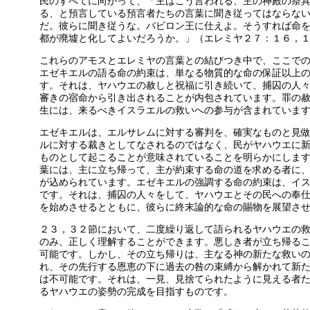
民のすべてに向かって、「主はこう言われる、主の神殿の祭
る、と預言している預言者たちの言葉に聞き従ってはならな
だ。彼らに聞き従うな。バビロン王に仕えよ。そうすれば命
都が廃墟と化してよいだろうか。」（エレミヤ２７：１６，
これらのアモスとエレミヤの言葉との結びつき中で、ここで
エゼキエルの語る命の約束は、単なる物質的な命の保証以上
す。それは、ヤハウエの赦しと祝福に引き続いて、捕囚の人
審きの宿命から引き出されることが内包されています。罪の
生には、来るべきイスラエルの救いへの参与が含まれていま
エゼキエルは、エルサレムに対する審判を、確実なものと見
ルに対する裁きとしてなされるのではなく、民がヤハウエに
ものとして起こることが意味されていることを明らかにしま
葉には、主に立ち帰って、主が約束する命の道を求める者に
が込められています。エゼキエルの強調する命の約束は、イ
です。それは、捕囚の人々をして、ヤハウエとその民への奉
を始めさせるとともに、彼らに終末論的な命の賜物を展望さ
２３，３２節において、二度繰り返して語られるヤハウエの
のみ、正しく理解することができます。悪しき者が立ち帰る
可能です。しかし、その立ち帰りは、主なる神の新たな救い
れ、その先行する恩恵の下に過去の咎の束縛から解かれて新
は不可能です。それは、一見、見捨てられたように見える者
るヤハウエの姿勢の完成を目指すものです。