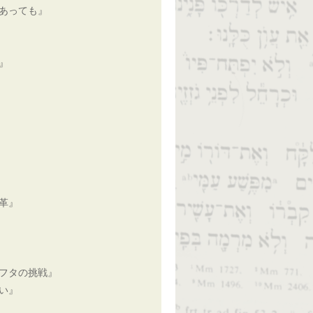
あっても』
』
革』
フタの挑戦』
い』