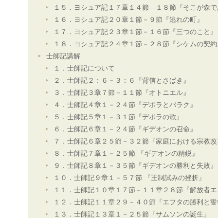
１５．ヨシュア記１７章１４節―１８節『そこが森で
１６．ヨシュア記２０章１節－９節『逃れの町』
１７．ヨシュア記２３章１節－１６節『三つのこと』
１８．ヨシュア記２４章１節－２８節『シケムの契約
士師記講解
１．士師記について
２．士師記２：６－３：６『背信とさばき』
３．士師記３章７節－１１節『オトニエル』
４．士師記４章１－２４節『デボラとバラク』
５．士師記５章１－３１節『デボラの歌』
６．士師記６章１－２４節『ギデオンの召命』
７．士師記６章２５節－３２節『家庭における宗教改
８．士師記７章１－２５節 『ギデオンの精鋭』
９．士師記８章１－３５節『ギデオンの勝利と失敗』
１０．士師記９章１－５７節 『王制試みの挫折』
１１．士師記１０章１７節－１１章２８節『解放者エ
１２．士師記１１章２９－４０節『エフタの勝利と誓
１３．士師記１３章１－２５節『サムソンの誕生』