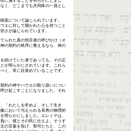
責任に属することを明らかにしまし
はなく、どこまでも共同体の一員とし
な側面について論じられています。
ハウエに対して開かれた心を持つこと
大切さが論じられています。
立てられた真の預言者の呼びかけ（そ
を神の契約の秩序に整えるなら、神の
みを続けていた者であっても、その正
ことが明らかにされています。これら
るべく、常に目覚めていることです。
る契約の神ヤハウエの取り扱いについ
を呼び起こすことになりました。それ
て、「わたしを求めよ、そして生き
祭儀において与えられる長寿の物理的
方を明らかにしました。エレミヤは、
を負い、彼とその民に仕えよ。そうす
の主の言葉を告げ、祭司たちと、この