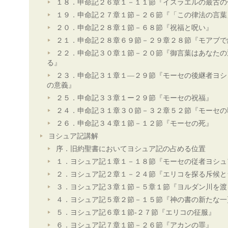
１８．申命記２６章１－１１節『イスラエルの最古の
１９．申命記２７章１節－２６節『「この律法の言葉
２０．申命記２８章１節－６８節『祝福と呪い』
２１．申命記２８章６９節－２９章２８節『モアブで
２２．申命記３０章１節－２０節『御言葉はあなたの
る』
２３．申命記３１章１―２９節『モーセの後継者ヨシ
の意義』
２５．申命記３３章１ー２９節『モーセの祝福』
２４．申命記３１章３０節－３２章５２節『モーセの
２６．申命記３４章１節－１２節『モーセの死』
ヨシュア記講解
序．旧約聖書においてヨシュア記の占める位置
１．ヨシュア記１章１－１８節『モーセの従者ヨシュ
２．ヨシュア記２章１－２４節『エリコを探る斥候と
３．ヨシュア記３章１節－５章１節『ヨルダン川を渡
４．ヨシュア記５章２節－１５節『神の書の新たな一
５．ヨシュア記６章１節-２７節『エリコの征服』
６．ヨシュア記７章１節－２６節『アカンの罪』