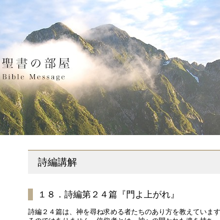
詩編講解
１８．詩編第２４篇『門よ上がれ』
詩編２４篇は、神を尋ね求める者たちのあり方を教えていま