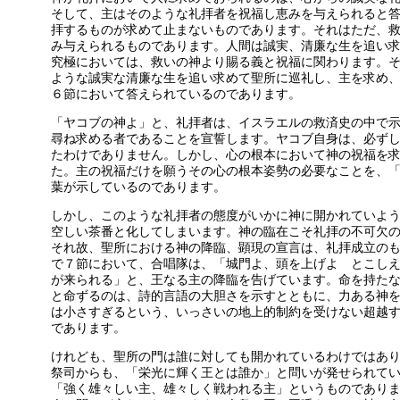
そして、主はそのような礼拝者を祝福し恵みを与えられると
拝するものが求めて止まないものであります。それはただ、
み与えられるものであります。人間は誠実、清廉な生を追い
究極においては、救いの神より賜る義と祝福に関わります。
ような誠実な清廉な生を追い求めて聖所に巡礼し、主を求め
６節において答えられているのであります。
「ヤコブの神よ」と、礼拝者は、イスラエルの救済史の中で
尋ね求める者であることを宣誓します。ヤコブ自身は、必ず
たわけでありません。しかし、心の根本において神の祝福を
た。主の祝福だけを願うその心の根本姿勢の必要なことを、
葉が示しているのであります。
しかし、このような礼拝者の態度がいかに神に開かれていよ
空しい茶番と化してしまいます。神の臨在こそ礼拝の不可欠
それ故、聖所における神の降臨、顕現の宣言は、礼拝成立の
で７節において、合唱隊は、「城門よ、頭を上げよ とこし
が来られる」と、王なる主の降臨を告げています。命を持た
と命ずるのは、詩的言語の大胆さを示すとともに、力ある神
は小さすぎるという、いっさいの地上的制約を受けない超越
であります。
けれども、聖所の門は誰に対しても開かれているわけではあ
祭司からも、「栄光に輝く王とは誰か」と問いが発せられて
「強く雄々しい主、雄々しく戦われる主」というものであり