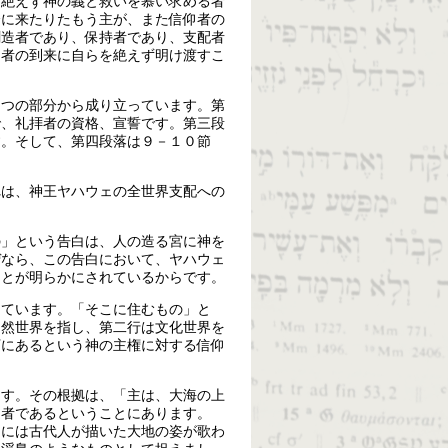
、絶えず神の義と救いを慕い求める者
会に来たりたもう主が、また信仰者の
創造者であり、保持者であり、支配者
る者の到来に自らを絶えず明け渡すこ
四つの部分から成り立っています。第
で、礼拝者の資格、宣誓です。第三段
す。そして、第四段落は９－１０節
れは、神王ヤハウェの全世界支配への
の」という告白は、人の造る宮に神を
ぜなら、この告白において、ヤハウェ
ことが明らかにされているからです。
しています。「そこに住むもの」と
自然世界を指し、第二行は文化世界を
下にあるという神の主権に対する信仰
ます。その根拠は、「主は、大海の上
造者であるということにあります。
こには古代人が描いた大地の姿が歌わ