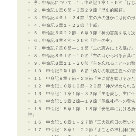
序．申命記について １．申命記１章１－５節「はじ
２．申命記１章６節－３章２９節『歴史的回顧』
３．申命記４章１－２４節『主の声のほかには何の形
４．申命記５章１－２２節『十戒』
５．申命記５章２２節－６章３節『神の言葉を取り次
６．申命記６章４節－２５節『唯一の主』
７．申命記７章６節―１１節『主の恵みによる選び』
８．申命記８章１節－１０節『主の口から出る言葉に
９．申命記８章１１－２０節『主を忘れることへの警
１０．申命記９章１節―６節『偽りの敬虔主義への警
１１．申命記９章７節－２９節『主に背き続けるかた
１２．申命記１０章１２節－２２節『神が求められる
１３．申命記１１章１節－３２節『主を愛し、主に仕
１４．申命記１３章２節―１９節『偶像礼拝への警告
１５．申命記１５章１節－１８節『安息年における負
神』
１６．申命記１６章１－２７節『三大祝祭日の歴史と
１７．申命記１８章１－２２節『まことの神礼拝に関