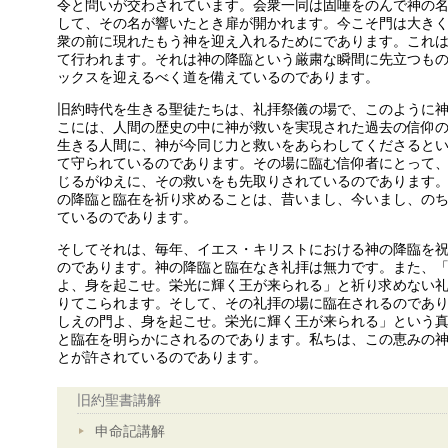
令と問いが交わされています。会衆一同は固唾をのんで神の
して、その名が響いたとき扉が開かれます。今こそ門は大き
衆の前に現れたもう神を迎え入れるためにであります。これ
て行われます。それは神の降臨という厳粛な瞬間に先立つも
ックスを迎えるべく道を備えているのであります。
旧約時代を生きる聖徒たちは、礼拝祭儀の場で、このように
こには、人間の歴史の中に神が救いを実現された過去の信仰
生きる人間に、神が今同じ力と救いをあらわしてくださると
て守られているのであります。その場に臨む信仰者にとって
じるがゆえに、その救いをも先取りされているのであります
の降臨と臨在を祈り求めることは、昔いまし、今いまし、の
ているのであります。
そしてそれは、毎年、イエス・キリストにおける神の降臨を
のであります。神の降臨と臨在なき礼拝は無力です。また、
よ、身を起こせ。栄光に輝く王が来られる」と祈り求めない
りてこられます。そして、その礼拝の場に臨在されるのであ
しえの門よ、身を起こせ。栄光に輝く王が来られる」という
と臨在を明らかにされるのであります。私ちは、この恵みの
とが許されているのであります。
旧約聖書講解
申命記講解