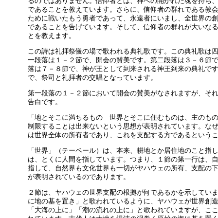
るのではありません。信仰者とは、神への開かれた魂を持ち
であることを教えています。さらに、信仰者の群れである教
ために戦いたもう勇者であって、永遠者にいまし、全世界の
であることを告げています。そして、信仰者の群れが大いな
とを教えます。
この詩は礼拝祭儀の場で歌われる典礼歌です。この典礼歌は
一段落は１－２節で、開会の賛美です。第二段落は３－６節
落は７－８節で、神が王として到来される神王到来の典礼で
で、祭司と礼拝者の交唱となっています。
第一段落の１－２節において開会の賛美がなされますが、そ
告白です。
「地とそこに満ちるもの 世界とそこに住むものは、主のも
制限することは出来ないという思想が表明されています。な
は世界全体の所有者であり、これを支配する方であるという
「世界」（テーベール）は、本来、耕地とか居住地のこと指
は、とくに人間を指しています。つまり、１節の第一行は、
指して、自然界も文化世界も一切がヤハウェの所有、支配の
が表明されているのであります。
２節は、ヤハウェの世界支配の根拠が何であるかを示してい
に地の基を置き」と歌われているように、ヤハウェが世界創
「大海の上に」「潮の流れの上に」と歌われていますが、こ