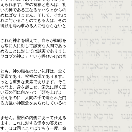
答えられます。主の祝福と恵みは、礼
救いの神である主なるヤハウェからの
求めねばなりません。そして、それは
それに与かることのできる人は、その
、御顔を尋ね求める人に他ならないと
示された神名を唱えて、自らが御顔を
しも常に人に対して誠実な人間であっ
求めることに対しては誠実でありまし
「ヤコブの神よ」という呼びかけの言
うとも、神の臨在のない礼拝は、全く
の要素であり、祝福の源であります。
もっとも重要な要素であります。そこ
えの門よ、身を起こせ。栄光に輝く王
ない石の門に向かって「頭を上げよ」
を迎えるのに、人間の手で造られた門
する力強い神観念をあらわしているの
りません。聖所の内側にあって仕える
います。これに対する伝令の答えは、
ます。ほぼ同じことばでもう一度、命