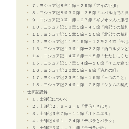
７．ヨシュア記８章１節－２９節『アイの征服』
８．ヨシュア記８章３０節－３５節『エバル山での律
９．ヨシュア記９章１節－２７節『ギブオン人の服従
１０．ヨシュア記１０章１節－４３節『南部での勝利
１１．ヨシュア記１１章１節－１５節『北部での勝利
１２．ヨシュア記１１章１６節－１２章２４節『全地
１３．ヨシュア記１３章１節ー３３節『西ヨルダンと
１４．ヨシュア記１４章６節ー１５節「わたしにくだ
１５．ヨシュア記１７章１４節―１８節『そこが森で
１６．ヨシュア記２０章１節－９節『逃れの町』
１７．ヨシュア記２３章１節－１６節『三つのこと』
１８．ヨシュア記２４章１節－２８節『シケムの契約
士師記講解
１．士師記について
２．士師記２：６－３：６『背信とさばき』
３．士師記３章７節－１１節『オトニエル』
４．士師記４章１－２４節『デボラとバラク』
５．士師記５章１－３１節『デボラの歌』