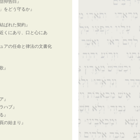
信仰告白』
」をどう守るか』
結ばれた契約』
近くにあり、口と心にあ
ュアの任命と律法の文書化
歌』
ア』
ラハブ』
る』
頁の始まり』