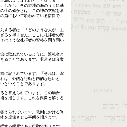
く浮島のようなものとして捉えまし
た。しかし、その混沌の海のうえに基
間の生の確かさは、この神の支配を承
この篇において歌われている信仰で
参列する者は、「どのような人が、主
めざるを得ません。ここに礼拝者の資
はそのような礼拝者の資格を問う問い
６節に歌われているように、巡礼者と
生きることであります。求道者は真実
５節に記されています。「それは、潔
それは、外的な行動と内的な思いと
ないということであります。
あると答えられています。この場合
呪術を指します。これを偶像と解する
と答えられています。裁判における偽
同体を崩壊させる事態を招きます。
礼拝する態度であり行動であります。