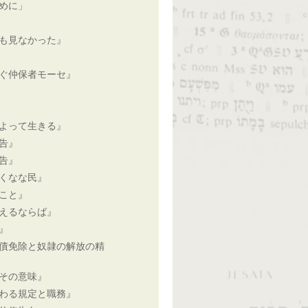
めに」
も見なかった』
ぐ仲保者モーセ』
よって生きる』
告』
告』
くなな民』
こと』
えるならば』
』
債免除と奴隷の解放の精
その意味』
わる規定と職務』