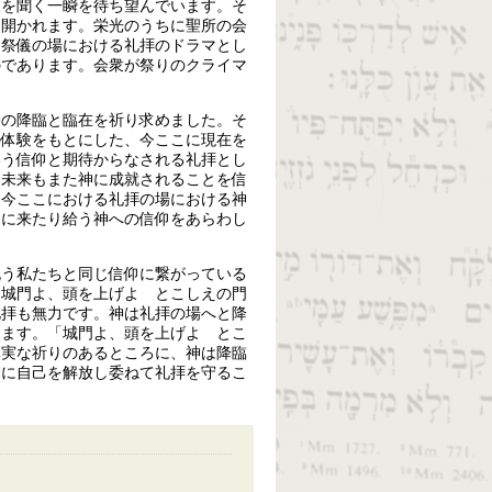
名を聞く一瞬を待ち望んでいます。そ
く開かれます。栄光のうちに聖所の会
は祭儀の場における礼拝のドラマとし
のであります。会衆が祭りのクライマ
神の降臨と臨在を祈り求めました。そ
の体験をもとにした、今ここに現在を
いう信仰と期待からなされる礼拝とし
、未来もまた神に成就されることを信
。今ここにおける礼拝の場における神
ちに来たり給う神への信仰をあらわし
祝う私たちと同じ信仰に繋がっている
「城門よ、頭を上げよ とこしえの門
礼拝も無力です。神は礼拝の場へと降
ります。「城門よ、頭を上げよ とこ
真実な祈りのあるところに、神は降臨
神に自己を解放し委ねて礼拝を守るこ