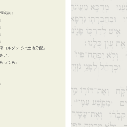
法朗読』
』
』
』
』
東ヨルダンでの土地分配』
さい」
あっても』
』