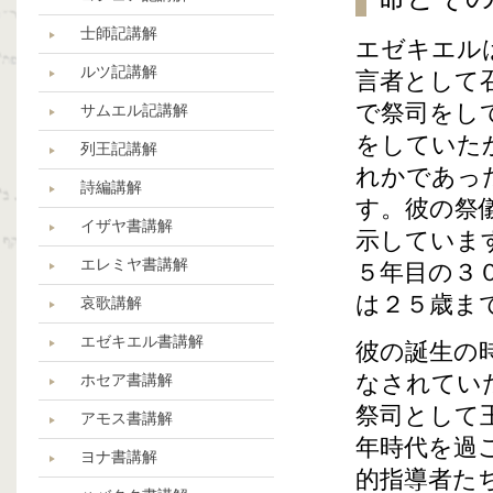
士師記講解
エゼキエル
ルツ記講解
言者として
で祭司をし
サムエル記講解
をしていた
列王記講解
れかであっ
詩編講解
す。彼の祭
イザヤ書講解
示していま
エレミヤ書講解
５年目の３
は２５歳ま
哀歌講解
エゼキエル書講解
彼の誕生の
なされてい
ホセア書講解
祭司として
アモス書講解
年時代を過
ヨナ書講解
的指導者た