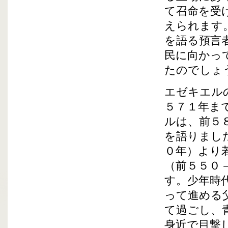
て召命を受
えられます
を語る預言
民に向かっ
たのでしょ
エゼキエル
５７１年ま
ルは、前５
を語りまし
０年）より
（前５５０
す。少年時
って進める
て過ごし、
身近で目撃