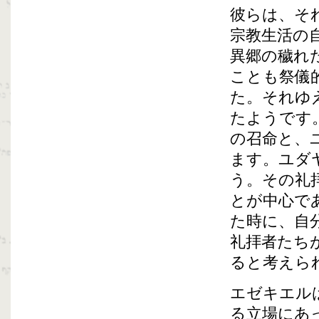
彼らは、そ
宗教生活の
異郷の穢れ
ことも祭儀
た。それゆ
たようです
の召命と、
ます。ユダ
う。その礼
とが中心で
た時に、自
礼拝者たち
ると考えら
エゼキエル
る立場にあ