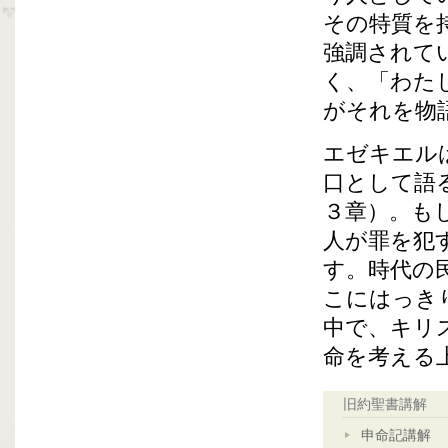
その特質を
強調されて
く、「わた
がそれを物
エゼキエル
口として語
３章）。も
人が罪を犯
す。時代の
こにはっき
中で、キリ
命を考える
旧約聖書講解
申命記講解