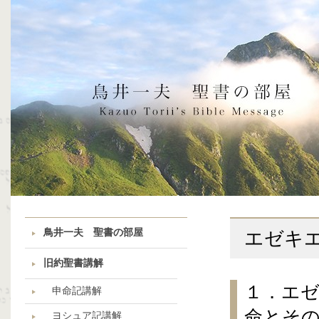
鳥井一夫 聖書の部屋
エゼキ
旧約聖書講解
１．エ
申命記講解
命とそ
ヨシュア記講解