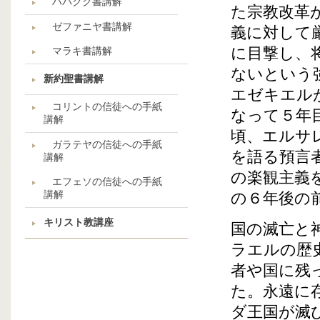
ハバクク書講解
た宗教改革
ゼファニヤ書講解
義に対して
に目撃し、
マラキ書講解
ないという
新約聖書講解
エゼキエル
コリントの信徒への手紙
なって５年
講解
頃、エルサ
ガラテヤの信徒への手紙
を語る預言
講解
の楽観主義
エフェソの信徒への手紙
講解
の６年後の
キリスト教講座
国の滅亡と
ラエルの歴
者や国に残
た。永遠に
ダ王国が滅