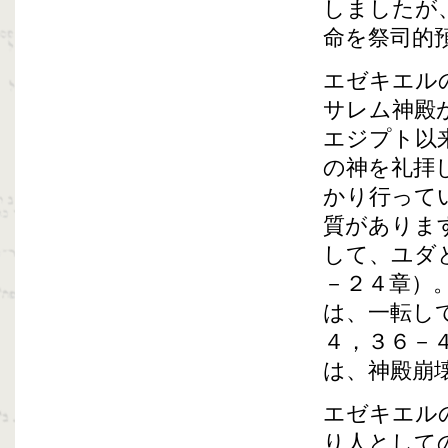
しましたが
命を祭司的
エゼキエル
サレム神殿
エジプト以
の神を礼拝
かり行って
質がありま
して、ユダ
－２４章）
は、一転し
４，３６－
は、神殿崩
エゼキエル
り人として