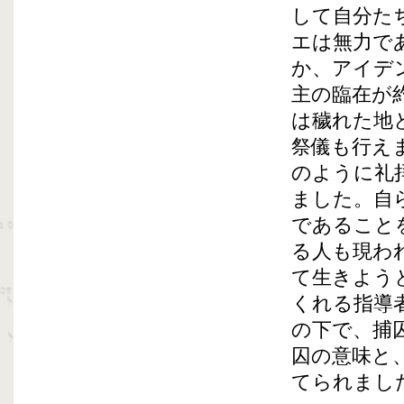
して自分た
エは無力で
か、アイデ
主の臨在が
は穢れた地
祭儀も行え
のように礼
ました。自
であること
る人も現わ
て生きよう
くれる指導
の下で、捕
囚の意味と
てられまし