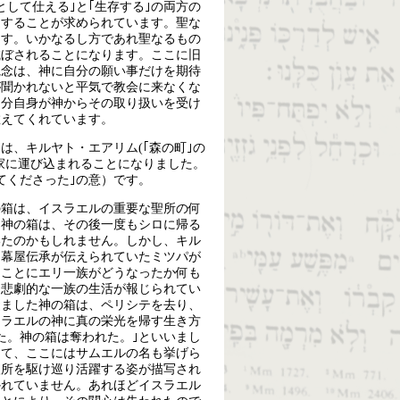
して仕える｣と｢生存する｣の両方の
遇することが求められています。聖な
ます。いかなるし方であれ聖なるもの
滅ぼされることになります。ここに旧
観念は、神に自分の願い事だけを期待
が聞かれないと平気で教会に来なくな
自分自身が神からその取り扱いを受け
教えてくれています。
は、キルヤト・エアリム(｢森の町｣の
家に運び込まれることになりました。
てくださった｣の意）です。
の箱は、イスラエルの重要な聖所の何
た神の箱は、その後一度もシロに帰る
いたのかもしれません。しかし、キル
る幕屋伝承が伝えられていたミツパが
なことにエリ一族がどうなったか何も
た悲劇的な一族の生活が報じられてい
悩ました神の箱は、ペリシテを去り、
スラエルの神に真の栄光を帰す生き方
た。神の箱は奪われた。｣といいまし
して、ここにはサムエルの名も挙げら
聖所を駆け巡り活躍する姿が描写され
かれていません。あれほどイスラエル