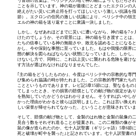
う冒頭の言葉は、ペリシテ人の地で神の箱によってもたらさ
ことを示しています。神の箱が最後にとどまったエクロンの
絶えがたい災いに終止符を打ってほしいという激しい抗議を
節）。エクロンの住民の激しい抗議により、ペリシテ中の領
エルの神の箱を送り返すことに衆議一決しました。
しかし、なぜあれほどまでに災いに遭いながら、神の箱を7ヶ
けたのでしょうか。その背景には、神の箱を引き渡すことは
たちの信奉している神の無能さや、敗北を認めることになる
かし、今や深刻な事態に至っていました。もはや我慢の限界
態の解決を図らねばならない状態になっていました。しかし
けないし方で、同時に、これ以上災いに襲われる危険を避け
す方法が選ばれなければなりませんでした。
｢主の箱をどうしたものか｣、今度はペリシテ中の宗教的な専
び集められ協議の時が持たれました。この宗教的専門家たちの
ことというものであります。レビ記5章15節には、聖なるも
てしまったとき、その損害の賠償としての献げ物の規定があ
を熟知していたかどうかはわかりません。そうすればいやし
かった理由がわかると彼らは説明しました。これは言い換え
しい栄誉が帰せられてなかった、ということが意味されてい
そして、賠償の献げ物として、金製のはれ物と金製の鼠像の
見合う数をそれぞれ造ることが提案され、この二種類の像が
鼠の像が造られたのか、七十人訳聖書（ギリシャ語）5章6節
死と破壊が町中を襲った｣と記されています。七十人訳聖書の