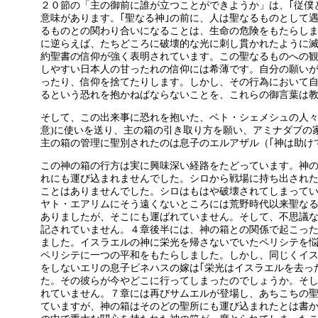
２０節の「主の御前に誰が立つことができようか」は、｢従僕と
意味があります。｢聖なる神｣の前に、人は聖なるものとして
るものとの関わり合いになることは、生命の危険をもたらし
に逆らえば、たちどころに破壊的な光に刺し貫かれたように
約聖書の信仰が強く表明されています。この聖なるものへの
しやすい日本人の甘ったれの信仰には希薄です。自分の願い
ったり、信仰を捨てたりします。しかし、その行為において
るという恐れを抱かねばならないことを、これらの御言葉は
そして、この出来事に恐れを抱いた、ベト・シェメシュの人々
意)に使いを送り、主の箱の引き取り方を願い、アミナダブの
主の箱の管理に聖別されたのは息子のエルアザル（｢神は助け
この神の箱の行方は実に興味深い経路をたどっています。神
れにも運び込まれませんでした。シロから戦場に持ち出され
ことはありませんでした。シロはもはや破壊されてしまって
ヤト・エアリムにそう遠くないところには荒野時代以来聖な
ありましたが、そこにも運ばれていません。そして、不思議
記されていません。４章後半には、神の箱との関係で起こっ
ました。イスラエルの神に栄光を帰さないでいたペリシテを
ペリシテに一つの平和をもたらしました。しかし、同じくイ
をしないエリの息子ピネハスの嫁は｢栄光はイスラエルを去っ
た。その彼らが今やどこに行ってしまったのでしょうか。そ
れていません。７章には再びサムエルが登場し、あちこちの
ていますが、神の箱はそのどの聖所にも運び込まれたとは書