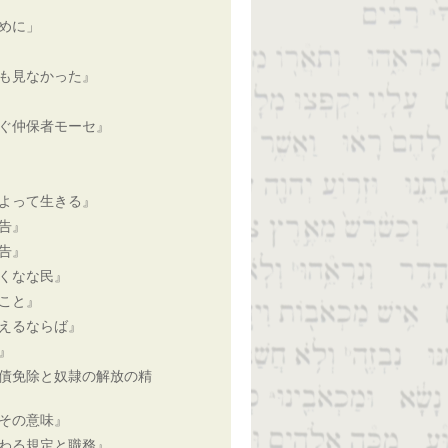
めに」
も見なかった』
ぐ仲保者モーセ』
よって生きる』
告』
告』
くなな民』
こと』
えるならば』
』
債免除と奴隷の解放の精
その意味』
わる規定と職務』