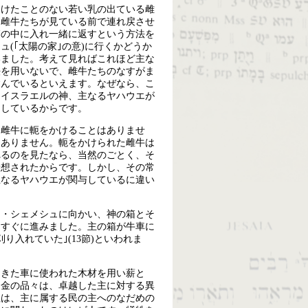
つけたことのない若い乳の出ている雌
に雌牛たちが見ている前で連れ戻させ
箱の中に入れ一緒に返すという方法を
(｢太陽の家｣の意)に行くかどうか
いました。考えて見ればこれほど主な
法を用いないで、雌牛たちのなすがま
含んでいるといえます。なぜなら、こ
にイスラエルの神、主なるヤハウエが
としているからです。
は雌牛に軛をかけることはありませ
はありません。軛をかけられた雌牛は
れるのを見たなら、当然のごとく、そ
予想されたからです。しかし、その常
主なるヤハウエが関与しているに違い
ト・シェメシュに向かい、神の箱とそ
っすぐに進みました。主の箱が牛車に
入れていた｣(13節)といわれま
てきた車に使われた木材を用い薪と
た金の品々は、卓越した主に対する異
牲は、主に属する民の主へのなだめの