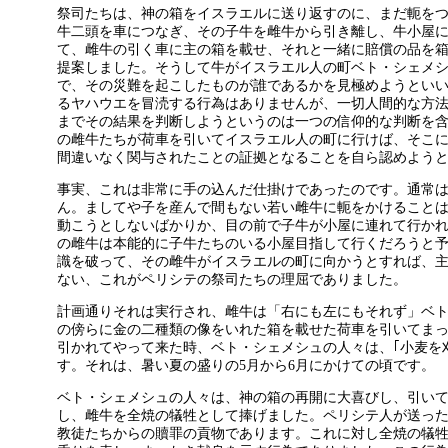
祭司たちは、神の箱をイスラエルに送り返すのに、まだ軛を
牛二頭を車につなぎ、その子牛を雌牛から引き離し、牛小屋
て、雌牛の引く車に主の箱を載せ、それと一緒に賠償の品を
提案しました。そうして牛がイスラエル人の町ベト・シェメシュ
で、その災難を起こしたものが誰であるかを見極めようとい
るヤハウエを冒涜する行為はありませんが、一切人間的な方
までその結果を判断しようというのは一つの信仰的な判断を
の雌牛たちが荷車を引いてイスラエル人の町に行けば、そこ
間違いなく関与されたことの証拠となることを自ら認めよう
事実、これは非常に手の込んだ仕掛けであったのです。通常
ん。ましてや子を産んで間もない若い雌牛に軛をかけること
動こうとしないばかりか、目の前で子牛が小屋に連れて行か
の雌牛は本能的に子牛たちのいる小屋目指して行くだろうと
識を破って、その雌牛がイスラエルの町に向かうとすれば、
ない、これがペリシテの祭司たちの理屈でありました。
計画通りそれは実行され、雌牛は「右にも左にもそれず」ベ
の傍らに金の二種類の像をいれた箱を載せた荷車を引いてま
引かれてやって来た時、ベト・シェメシュの人々は、｢小麦を刈り
す。それは、暑い夏の盛りの5月から6月にかけての頃です。
ベト・シェメシュの人々は、神の箱の再開に大喜びし、引い
し、雌牛を全焼の犠牲として捧げました。ペリシテ人が送っ
教徒たちからの贖罪の貢物であります。これに対し全焼の犠