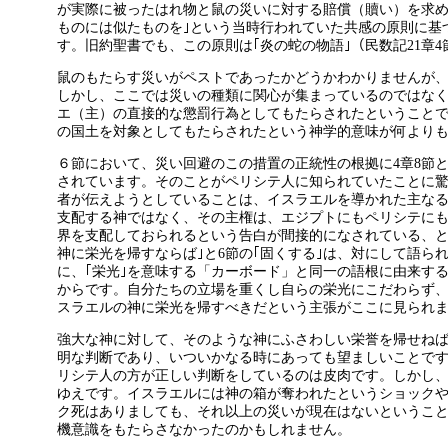
が実際に被ったはれ物と鼠の災いに対する賠償（贖い）を求め
ものには似たものを｣という当時行われていた共感の原則に基
す。旧約聖書でも、この原則は｢炎の蛇の物語｣（民数記21章
鼠のもたらす災いがペストであったかどうかわかりませんが
しかし、ここでは災いの種類に関心が集まっているのではな
エ（主）の直接的な懲罰行為としてもたらされたということ
の国土を対象としてもたらされたという神学的意味が何より
６節において、災い回避のこの措置の正統性の根拠に4章8節
されています。そのことがペリシテ人に知られていたことに
者が伝えようとしていることは、イスラエルを導かれた主な
支配する神ではなく、その主権は、エジプトにもペリシテに
界を支配しておられるという告白が間接的になされている、と
神に栄光を帰すならば｣と6節の｢固くする｣は、対にして語ら
に、｢栄光｣を意味する「カーボード」と同一の語根に由来する
からです。自分たちの立場を重くし自らの栄光にこだわらず
スラエルの神に栄光を帰すべきだという主張がここに見られ
強大な神に対して、そのような神にふさわしい栄誉を帰せね
明な判断であり、いついかなる時にあっても望ましいことで
リシテ人の方が正しい判断をしているのは皮肉です。しかし
ゆえです。イスラエルには神の箱が奪われたというショック
ク死はありましても、それ以上の災いが現在はないというこ
機意識をもたらさなかったのかもしれません。