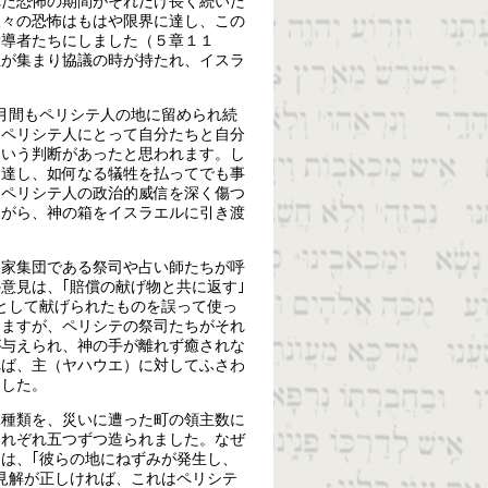
れた恐怖の期間がそれだけ長く続いた
人々の恐怖はもはや限界に達し、この
指導者たちにしました（５章１１
主が集まり協議の時が持たれ、イスラ
月間もペリシテ人の地に留められ続
、ペリシテ人にとって自分たちと自分
という判断があったと思われます。し
に達し、如何なる犠牲を払ってでも事
、ペリシテ人の政治的威信を深く傷つ
ながら、神の箱をイスラエルに引き渡
門家集団である祭司や占い師たちが呼
意見は、｢賠償の献げ物と共に返す｣
のとして献げられたものを誤って使っ
りますが、ペリシテの祭司たちがそれ
が与えられ、神の手が離れず癒されな
れば、主（ヤハウエ）に対してふさわ
ました。
二種類を、災いに遭った町の領主数に
それぞれ五つずつ造られました。なぜ
には、｢彼らの地にねずみが発生し、
見解が正しければ、これはペリシテ