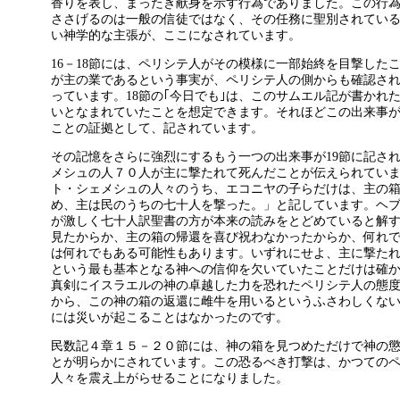
香りを表し、まったき献身を示す行為でありました。この行
ささげるのは一般の信徒ではなく、その任務に聖別されてい
い神学的な主張が、ここになされています。
16－18節には、ペリシテ人がその模様に一部始終を目撃した
が主の業であるという事実が、ペリシテ人の側からも確認さ
っています。18節の｢今日でも｣は、このサムエル記が書かれ
いとなまれていたことを想定できます。それほどこの出来事
ことの証拠として、記されています。
その記憶をさらに強烈にするもう一つの出来事が19節に記さ
メシュの人７０人が主に撃たれて死んだことが伝えられてい
ト・シェメシュの人々のうち、エコニヤの子らだけは、主の
め、主は民のうちの七十人を撃った。」と記しています。ヘブ
が激しく七十人訳聖書の方が本来の読みをとどめていると解
見たからか、主の箱の帰還を喜び祝わなかったからか、何れ
は何れでもある可能性もあります。いずれにせよ、主に撃た
という最も基本となる神への信仰を欠いていたことだけは確
真剣にイスラエルの神の卓越した力を恐れたペリシテ人の態
から、この神の箱の返還に雌牛を用いるというふさわしくな
には災いが起こることはなかったのです。
民数記４章１５－２０節には、神の箱を見つめただけで神の
とが明らかにされています。この恐るべき打撃は、かつての
人々を震え上がらせることになりました。