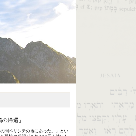
箱の帰還』
月の間ペリシテの地にあった。」とい