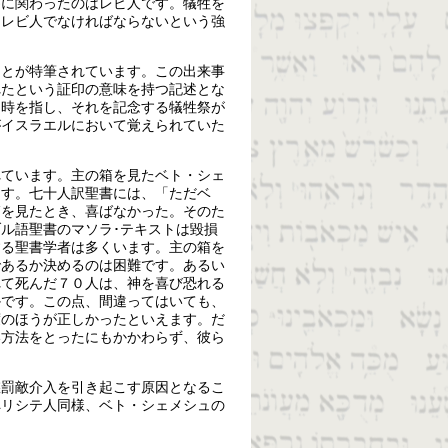
為に関わったのはレビ人です。犠牲を
るレビ人でなければならないという強
ことが特筆されています。この出来事
れたという証印の意味を持つ記述とな
た時を指し、それを記念する犠牲祭が
がイスラエルにおいて覚えられていた
れています。主の箱を見たベト・シェ
ます。七十人訳聖書には、「ただベ
箱を見たとき、喜ばなかった。そのた
ル語聖書のマソラ･テキストは毀損
する聖書学者は多くいます。主の箱を
であるか決めるのは困難です。あるい
れて死んだ７０人は、神を喜び恐れる
かです。この点、間違ってはいても、
度のほうが正しかったといえます。だ
い方法をとったにもかかわらず、彼ら
懲罰敵介入を引き起こす原因となるこ
ペリシテ人同様、ベト・シェメシュの