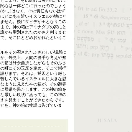
ことにより、その関心は失われたので
と関心は一体どこに行ったのでしょう
(かし)はなく、その責任もないはず
先ほどにある近いイスラエルの地にと
りません。後にダビデが王となりこの
）まで、神の箱はアミナダブの家にと
体誰から聖別されたのかさえ判りませ
まで、そこにとどめおかれたというこ
エルをその召されたふさわしい場所に
命が、外見上、人間の勝手な考えや知
神の箱は紆余曲折しながらもそのふさ
デの町にその玉座を定め、そこで崇拝
て語ります。それは、捕囚という厳し
で苦しんでいるイスラエルに大きな慰
力なように見えた神の箱が、その翻弄
所に帰還を果たします。この神の箱を
うな厳しい現状にあっても、この神の
答えを見出すことができたからです。
ことを、神の箱の物語は告げていま