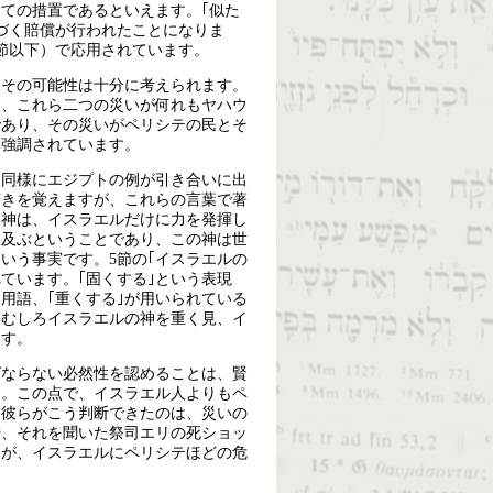
ての措置であるといえます。｢似た
づく賠償が行われたことになりま
4節以下）で応用されています。
、その可能性は十分に考えられます。
く、これら二つの災いが何れもヤハウ
であり、その災いがペリシテの民とそ
も強調されています。
と同様にエジプトの例が引き合いに出
驚きを覚えますが、これらの言葉で著
る神は、イスラエルだけに力を発揮し
も及ぶということであり、この神は世
いう事実です。5節の｢イスラエルの
れています。｢固くする｣という表現
用語、｢重くする｣が用いられている
、むしろイスラエルの神を重く見、イ
ます。
ばならない必然性を認めることは、賢
す。この点で、イスラエル人よりもペ
、彼らがこう判断できたのは、災いの
や、それを聞いた祭司エリの死ショッ
とが、イスラエルにペリシテほどの危