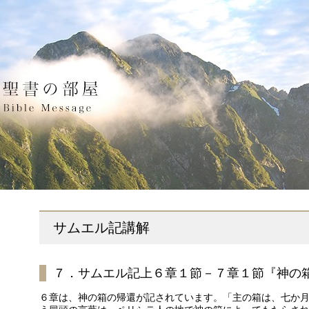
サムエル記講解
７．サムエル記上６章１節－７章１節『神の
６章は、神の箱の帰還が記されています。「主の箱は、七か