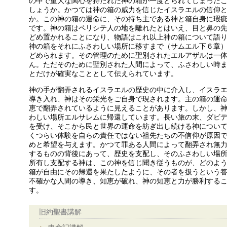
の中で重大な関心を持たれた神の箱が一度とられてしまった
しょうか。かつては神の箱の威力を信じたイスラエルの信仰
か。この神の箱の運命に、その持ち主である神と箱自身に瑕疵
です。神の箱はペリシテ人の地を離れたとはいえ、目と鼻の
どめ置かれることになり、物語はこれ以上神の箱について語
神の箱をそれにふさわしい場所に移すまで（サムエル下６章
どめられます。その管理のために聖別されたエルアザルは一
ん。ただそのために聖別された人間によって、ふさわしい時
とだけが確実なこととして伝えられています。
神の手が翻弄されるイスラエルの歴史の中に介入し、イスラ
導き入れ、神はその栄光をご自身で現されます。主の箱の運
恵で翻弄されているように見えることがあります。しかし、
わしい場所エルサレムに帰還しています。長い旅の末、ダビ
を受け、そこから民と世界の運命を紡ぎ出し続ける神につい
くつらい体験を自らの責任ではない祖先たちの不信仰が原因
めと希望を与えます。かつて罪ある人間によって翻弄され無
するものの背後にあって、歴史を支配し、そのふさわしい場
所有し支配する神は、この神を信じ聞き従うものが、どのよ
箱が自由にその帰還を果たしたように、その者を扱うという
不確かな人間の導き、知恵が破れ、神の知恵と力が勝利する
す。
旧約聖書講解