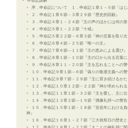
申命記講解
序．申命記について １．申命記１章１－５節「はじ
２．申命記１章６節－３章２９節『歴史的回顧』
３．申命記４章１－２４節『主の声のほかには何の形
４．申命記５章１－２２節『十戒』
５．申命記５章２２節－６章３節『神の言葉を取り次
６．申命記６章４節－２５節『唯一の主』
７．申命記７章６節―１１節『主の恵みによる選び』
８．申命記８章１節－１０節『主の口から出る言葉に
９．申命記８章１１－２０節『主を忘れることへの警
１０．申命記９章１節―６節『偽りの敬虔主義への警
１１．申命記９章７節－２９節『主に背き続けるかた
１２．申命記１０章１２節－２２節『神が求められる
１３．申命記１１章１節－３２節『主を愛し、主に仕
１４．申命記１３章２節―１９節『偶像礼拝への警告
１５．申命記１５章１節－１８節『安息年における負
神』
１６．申命記１６章１－２７節『三大祝祭日の歴史と
１７．申命記１８章１－２２節『まことの神礼拝に関