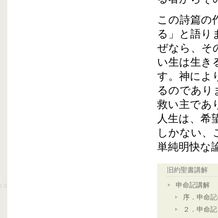
この詩篇の
る」と語り
ぜなら、そ
い生は生き
す。神によ
るのであり
救い主であ
人生は、希
しかない、
単純明快な
旧約聖書講解
申命記講解
序．申命記
２．申命記