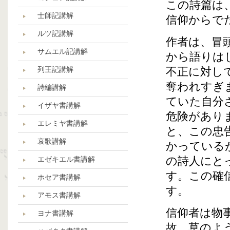
この詩篇は
士師記講解
信仰からで
ルツ記講解
作者は、冒
サムエル記講解
から語りは
列王記講解
不正に対し
奪われすぎ
詩編講解
ていた自分
イザヤ書講解
危険があり
エレミヤ書講解
と、この忠
哀歌講解
かっている
の詩人にと
エゼキエル書講解
す。この確
ホセア書講解
す。
アモス書講解
信仰者は物
ヨナ書講解
故、草のよ