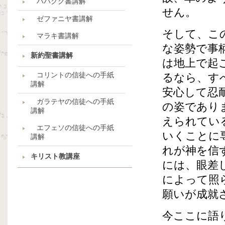
ハバクク書講解
せん。
ゼファニヤ書講解
そして、こ
マラキ書講解
な姿勢で事
新約聖書講解
は地上で起
コリントの信徒への手紙
るなら、す
講解
安心して忍
ガラテヤの信徒への手紙
の姿であり
講解
えられてい
エフェソの信徒への手紙
いくことに
講解
れが神を信
キリスト教講座
には、眼差
によって照
願いが成就
今ここに語