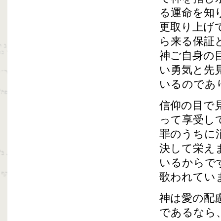
る運命を知
更取り上げ
ら来る保証
神ご自身の
い勇気と先
いるのであ
信仰の目で
って享受し
罪のうちに
決して栄え
いるからで
歌われてい
神は愛の配
であるなら