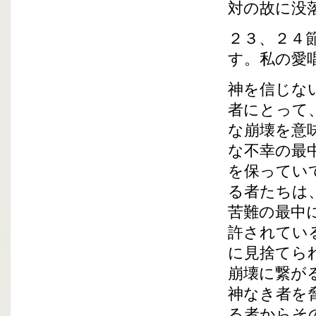
対の故に没
２３、２４
す。私の愛
神を信じな
者にとって
な崩壊を意
な不幸の最
を保ってい
る者たちは
苦難の最中
許されてい
に見捨てら
崩壊に繋が
神なき者を
る者からそ