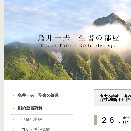
鳥井一夫 聖書の部屋
詩編講
旧約聖書講解
２８．
申命記講解
ヨシュア記講解