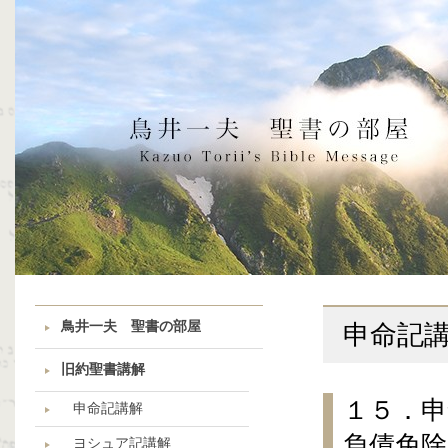
鳥井一夫 聖書の部屋
申命記
旧約聖書講解
１５．申
申命記講解
負債免除
ヨシュア記講解