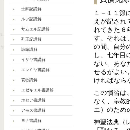
士師記講解
１－１１節
ルツ記講解
えが記され
れてきた６
サムエル記講解
す。それは
列王記講解
の間、自分
詩編講解
し、七年目
イザヤ書講解
ない。あな
エレミヤ書講解
せるがよい
ければなら
哀歌講解
エゼキエル書講解
この慣習は
なく、宗教
ホセア書講解
エ）のため
アモス書講解
ヨナ書講解
神聖法典（