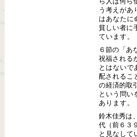
ら人は何ら
う考えがあ
はあなたに
貧しい者に
ています。
６節の「あ
祝福される
とはないで
配されるこ
の経済的取
という問い
あります。
鈴木佳秀は
代（前６３
と見なして