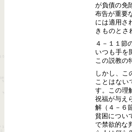
が負債の免
布告が重要
には適用さ
きものとさ
４－１１節
いつも手を
この説教の
しかし、こ
ことはない
す。この理
祝福が与え
解（４－６
貧困につい
で禁欲的な