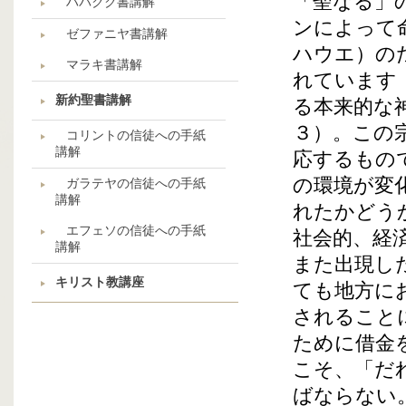
「聖なる」
ハバクク書講解
ンによって
ゼファニヤ書講解
ハウエ）の
マラキ書講解
れています
新約聖書講解
る本来的な
３）。この
コリントの信徒への手紙
講解
応するもの
の環境が変
ガラテヤの信徒への手紙
講解
れたかどう
エフェソの信徒への手紙
社会的、経
講解
また出現し
キリスト教講座
ても地方に
されること
ために借金
こそ、「だ
ばならない