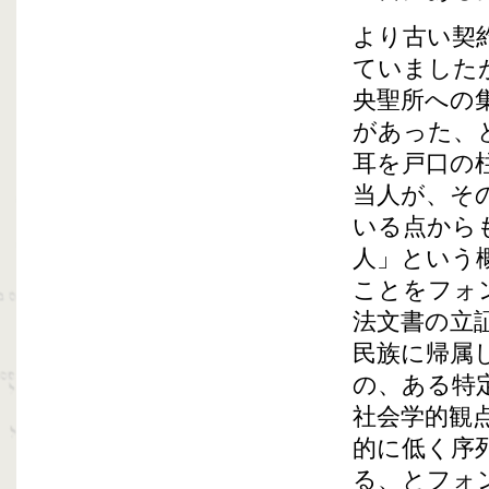
より古い契
ていました
央聖所への
があった、
耳を戸口の
当人が、そ
いる点から
人」という
ことをフォ
法文書の立
民族に帰属
の、ある特
社会学的観
的に低く序
る、とフォ