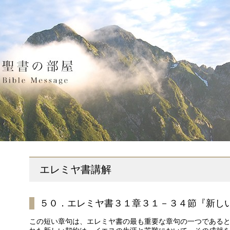
エレミヤ書講解
５０．エレミヤ書３１章３１－３４節『新し
この短い章句は、エレミヤ書の最も重要な章句の一つである