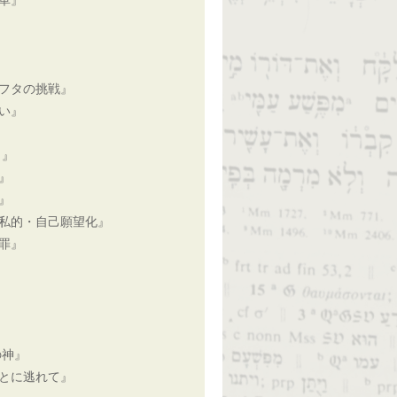
革』
フタの挑戦』
い』
と』
』
』
私的・自己願望化』
罪』
の神』
とに逃れて』