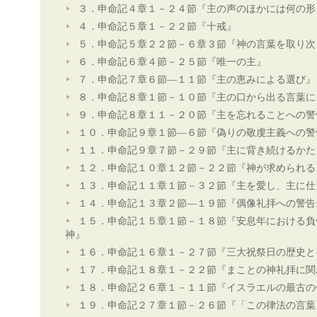
３．申命記４章１－２４節『主の声のほかには何の形
４．申命記５章１－２２節『十戒』
５．申命記５章２２節－６章３節『神の言葉を取り次
６．申命記６章４節－２５節『唯一の主』
７．申命記７章６節―１１節『主の恵みによる選び』
８．申命記８章１節－１０節『主の口から出る言葉に
９．申命記８章１１－２０節『主を忘れることへの警
１０．申命記９章１節―６節『偽りの敬虔主義への警
１１．申命記９章７節－２９節『主に背き続けるかた
１２．申命記１０章１２節－２２節『神が求められる
１３．申命記１１章１節－３２節『主を愛し、主に仕
１４．申命記１３章２節―１９節『偶像礼拝への警告
１５．申命記１５章１節－１８節『安息年における負
神』
１６．申命記１６章１－２７節『三大祝祭日の歴史と
１７．申命記１８章１－２２節『まことの神礼拝に関
１８．申命記２６章１－１１節『イスラエルの最古の
１９．申命記２７章１節－２６節『「この律法の言葉