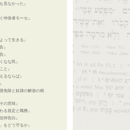
も見なかった』
ぐ仲保者モーセ』
よって生きる』
告』
告』
くなな民』
こと』
えるならば』
』
債免除と奴隷の解放の精
その意味』
わる規定と職務』
信仰告白』
」をどう守るか』