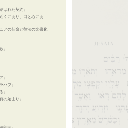
結ばれた契約』
近くにあり、口と心にあ
ュアの任命と律法の文書化
歌』
ア』
ラハブ』
る』
頁の始まり』
法朗読』