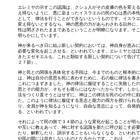
エレミヤの示すこの認識は、クシュ人がその皮膚の色を変え
え得ないように、悪に染まったイスラエルの民の心は悪の本
として、律法を行うことができないというものです。イスラ
変え得ないとするなら、神の恩恵の力があらわされる以外に
性は閉ざされたままであるということが明瞭になります。そ
明らかにしています。
神が来るべき日に結ぶ新しい契約においては、神自身が恵み
必要な変化を起こさせる、といわれています。エレミヤとほ
きたエゼキエルも、これと類似する新しい契約について告げ
２７節）。
神と民との関係を具体化する手段は、今までのものと根本的
は、神は自分の意思を民に表わすために、石の板に律法を書
これにつまずきました。神の律法に服従することに失敗した
思とその能力が、そもそも彼らにはなかったからです。しか
法をつくり直そうとはせずに、神はこの律法を民の心の中に
た。このように律法に服従する意志と能力の両方を授けられ
り、全員が神を知るようになり、自由な意志によって、自発
る、といわれています。
それによって民の側で３４節のような変化が起こることが明
や互いに教えあって、神に対する認識を新たに呼び起こす必
たり、解釈したり、訓示することもいらなくなる、といわれ
や民の間には存在しないものとなるからです。これは、「わ