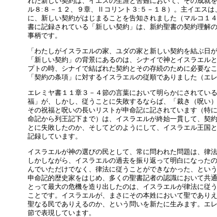
れた新しい契約は、イエスの生涯と苦難において、その成就
ル８:８－１２、９章、Ⅱコリント３:５－１８）。主イエス
に、新しい契約がはじまることを告知されました（マルコ１４
書に記録されている「新しい契約」は、新約聖書の契約理解
事柄です。
「わたしがイスラエルの家、ユダの家と新しい契約を結ぶ日
「新しい契約」の背景にあるのは、シナイで神とイスラエル
プトの時、シナイで結ばれた契約とその存続のために必要な
「契約の条項」に対するイスラエルの従順でありました（エ
エレミヤ書１１章３－４節の言葉において明らかにされてい
福」が、しかし、従うことに失敗するならば、「裁き（呪い
その祝福と呪いの長いリストが申命記に記されています（特
命記から列王記下まで）は、イスラエルが終始一貫して、契
とに失敗したのか、そしてどのようにして、イスラエル王国
記録しています。
イスラエルが神の選びの民として、常に問われた問題は、律
しかしながら、イスラエルの過去を振り返って明白になった
んでいただけでなく、律法に従うことができなかった、とい
申命記的歴史家をはじめ、多くの聖書記者の認識において共
とって最大の危機を造り出したのは、イスラエルが律法に従
ことです。イスラエルが、まさにその本姓において聖であり
聖なる民でありえるのか、という問いを新たに生みます。エ
節で表現しています。