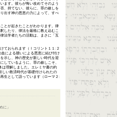
ています。彼らが悔い改めてそのよう
、否、持てない、彼らに、罪の赦しを
くり出す神の恩恵の力によって、すべ
のことが起きたことがわかります。律
解釈したり、律法を厳格に教え込むこ
の律法学者たちの活動は、まさに「互
けておられます（Ⅰコリント１１:２
の血による贖いによる恩恵に結び付け
りを示し、神の歴史が新しい時代を迎
かにしているように、罪の赦しこそ、
体は理解しました。エレミヤ書の約
新しい救済時代が基礎付けられたの
再生として語っています（ローマ２:
めに」