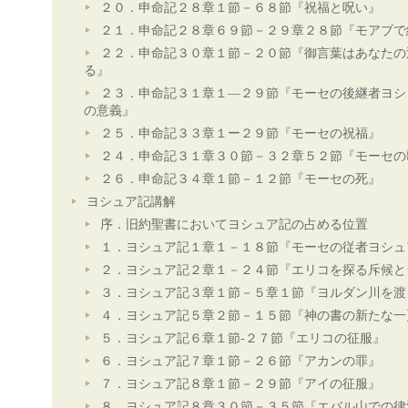
２０．申命記２８章１節－６８節『祝福と呪い』
２１．申命記２８章６９節－２９章２８節『モアブで
２２．申命記３０章１節－２０節『御言葉はあなたの
る』
２３．申命記３１章１―２９節『モーセの後継者ヨシ
の意義』
２５．申命記３３章１ー２９節『モーセの祝福』
２４．申命記３１章３０節－３２章５２節『モーセの
２６．申命記３４章１節－１２節『モーセの死』
ヨシュア記講解
序．旧約聖書においてヨシュア記の占める位置
１．ヨシュア記１章１－１８節『モーセの従者ヨシュ
２．ヨシュア記２章１－２４節『エリコを探る斥候と
３．ヨシュア記３章１節－５章１節『ヨルダン川を渡
４．ヨシュア記５章２節－１５節『神の書の新たな一
５．ヨシュア記６章１節-２７節『エリコの征服』
６．ヨシュア記７章１節－２６節『アカンの罪』
７．ヨシュア記８章１節－２９節『アイの征服』
８．ヨシュア記８章３０節－３５節『エバル山での律