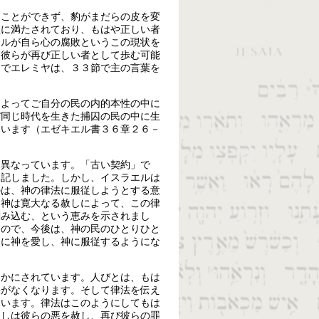
ることができず、豹がまだらの皮を変
性に満たされており、もはや正しい者
エルが自ら心の腐敗というこの現状を
、彼らが再び正しい者として歩む可能
こでエレミヤは、３３節で主の言葉を
によってご自分の民の内的本性の中に
ぼ同じ時代を生きた捕囚の民の中に生
ています（エゼキエル書３６章２６－
に異なっています。「古い契約」で
き記しました。しかし、イスラエルは
のは、神の律法に服従しようとする意
し神は寛大なる赦しによって、この律
刻み込む、という恵みを示されまし
るので、今後は、神の民のひとりひと
的に神を愛し、神に服従するようにな
らかにされています。人びとは、もは
要がなくなります。そして律法を伝え
ています。律法はこのようにしてもは
たしは彼らの悪を赦し、再び彼らの罪