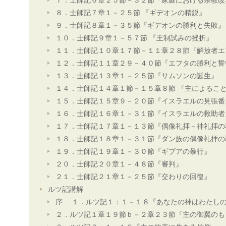
７．士師記６章２５節－３２節『家庭における宗教改
８．士師記７章１－２５節 『ギデオンの精鋭』
９．士師記８章１－３５節『ギデオンの勝利と失敗』
１０．士師記９章１－５７節 『王制試みの挫折』
１１．士師記１０章１７節－１１章２８節『解放者エ
１２．士師記１１章２９－４０節『エフタの勝利と誓
１３．士師記１３章１－２５節『サムソンの誕生』
１４．士師記１４章１節－１５章８節 『主によるこ
１５．士師記１５章９－２０節『イスラエルの見張番
１６．士師記１６章１－３１節『イスラエルの救助者
１７．士師記１７章１－１３節『偶像礼拝－神礼拝の
１８．士師記１８章１－３１節『ダン族の偶像礼拝の
１９．士師記１９章１－３０節『ギブアの暴行』
２０．士師記２０章１－４８節『審判』
２１．士師記２１章１－２５節『交わりの回復』
ルツ記講解
序 １．ルツ記１：１－１８『あなたの神はわたし
２．ルツ記１章１９節ｂ－２章２３節『主の御翼のも