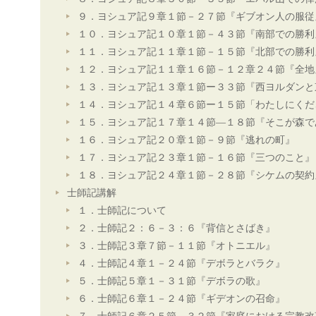
９．ヨシュア記９章１節－２７節『ギブオン人の服従
１０．ヨシュア記１０章１節－４３節『南部での勝利
１１．ヨシュア記１１章１節－１５節『北部での勝利
１２．ヨシュア記１１章１６節－１２章２４節『全地
１３．ヨシュア記１３章１節ー３３節『西ヨルダンと
１４．ヨシュア記１４章６節ー１５節「わたしにくだ
１５．ヨシュア記１７章１４節―１８節『そこが森で
１６．ヨシュア記２０章１節－９節『逃れの町』
１７．ヨシュア記２３章１節－１６節『三つのこと』
１８．ヨシュア記２４章１節－２８節『シケムの契約
士師記講解
１．士師記について
２．士師記２：６－３：６『背信とさばき』
３．士師記３章７節－１１節『オトニエル』
４．士師記４章１－２４節『デボラとバラク』
５．士師記５章１－３１節『デボラの歌』
６．士師記６章１－２４節『ギデオンの召命』