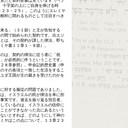
を見たと新約聖書は見ています（ヘブ
は、十字架の上にご自身を捧げる時
:２３－２５）。このようにエレミヤ
の根幹に関わるものとして注目すべき
が来る」（３１節）と主が告知する
との間で始められた契約です。出エジ
ことは、その契約が課した律法、即ち
レミヤ書１１章１－８節）。
るのは、契約の律法に従う者に「祝
）」が必然的に伴うということです。
に２８章参照）。申命記的歴史書（申
約のその条項と一致した生活をするこ
とユダ王国が主の裁きを受けたのかを
法に対する服従の問題でありました。
のは、イスラエルの民が律法を単に拒
う事実です。過去を振り返る預言者、
通しているのは、イスラエルの信仰に
うことができなかった点にあるという
えないとすれば、どのようにして神の
レミヤはこの点について、１３章２３