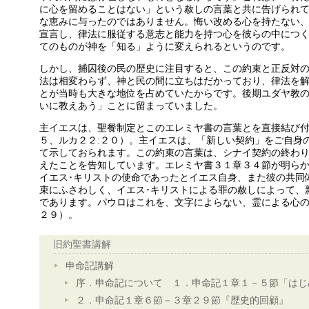
に心を留めることはない」という赦しの言葉と共に告げられ
な恵みに与ったのではありません。悔い改める心を持たない
宣言し、律法に服従する意志と能力を持つ心を彼らの中につ
てのものが神を「知る」ように変えられるというのです。
しかし、捕囚後の民の歴史に注目すると、この約束と正反対
法は相変わらず、神と民の間に立ちはだかっており、律法を
とが当時も大きな地位を占めていたからです。後期ユダヤ教
いに教えあう」ことに留まっていました。
主イエスは、聖餐制定とこのエレミヤ書の言葉とを直接結び付
５、ルカ２２:２０）。主イエスは、「新しい契約」をご自身
て示しておられます。この約束の言葉は、シナイ契約の終わ
えたことを告知しています。エレミヤ書３１章３４節が明ら
イエス･キリストの使命であったとイエス自身、また彼の共同
束にふさわしく、イエス･キリストによる罪の赦しによって、
であります。パウロはこれを、文字によらない、霊による心の
２９）。
旧約聖書講解
申命記講解
序．申命記について １．申命記１章１－５節「はじ
２．申命記１章６節－３章２９節『歴史的回顧』