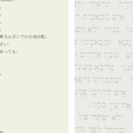
』
』
』
』
東ヨルダンでの土地分配』
さい」
あっても』
』