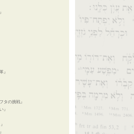
』
革』
フタの挑戦』
い』
と』
』