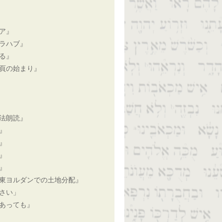
ア』
ラハブ』
る』
頁の始まり』
法朗読』
』
』
』
』
東ヨルダンでの土地分配』
さい」
あっても』