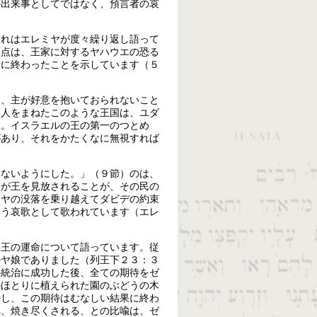
の出来事としてではなく、預言者の哀
それはエレミヤが度々繰り返し語って
る点は、王家に対するヤハウエの恐る
労に終わったことを示しています（５
て、主が好意を抱いておられないこと
邦人をまねたこのような王国は、ユダ
た。イスラエルの王の第一のつとめ
があり、それをかたくなに無視すれば
。
えないようにした。」（９節）のは、
神が王を見放されることが、その民の
キヤの没落を乗り越えてダビデの約束
まう哀歌として歌われています（エレ
ヤ王の運命について語っています。従
ルヤ娘でありました（列王下２３：３
の統治に成功した後、全ての期待をゼ
のほとりに植えられた園のぶどうの木
かし、この期待はむなしい結果に終わ
れ、焼き尽くされる、との比喩は、ゼ