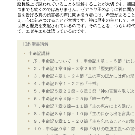
延長線上で謳われていることを理解することが大切です。捕
つまでも続くのではありません。ゼデキヤ王のように神に聞
旨を告げる真の預言者の声に聞き従う者には、希望があるこ
え、心に刻みつけることが大切です。神は歴史の主として、
世界と歴史を支配されているのです。そのことを、つらい時
て、エゼキエルは語っているのです。
旧約聖書講解
申命記講解
序．申命記について １．申命記１章１－５節「はじ
２．申命記１章６節－３章２９節『歴史的回顧』
３．申命記４章１－２４節『主の声のほかには何の形
４．申命記５章１－２２節『十戒』
５．申命記５章２２節－６章３節『神の言葉を取り次
６．申命記６章４節－２５節『唯一の主』
７．申命記７章６節―１１節『主の恵みによる選び』
８．申命記８章１節－１０節『主の口から出る言葉に
９．申命記８章１１－２０節『主を忘れることへの警
１０．申命記９章１節―６節『偽りの敬虔主義への警