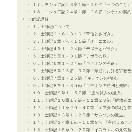
１７．ヨシュア記２３章１節－１６節『三つのこと』
１８．ヨシュア記２４章１節－２８節『シケムの契約
士師記講解
１．士師記について
２．士師記２：６－３：６『背信とさばき』
３．士師記３章７節－１１節『オトニエル』
４．士師記４章１－２４節『デボラとバラク』
５．士師記５章１－３１節『デボラの歌』
６．士師記６章１－２４節『ギデオンの召命』
７．士師記６章２５節－３２節『家庭における宗教改
８．士師記７章１－２５節 『ギデオンの精鋭』
９．士師記８章１－３５節『ギデオンの勝利と失敗』
１０．士師記９章１－５７節 『王制試みの挫折』
１１．士師記１０章１７節－１１章２８節『解放者エ
１２．士師記１１章２９－４０節『エフタの勝利と誓
１３．士師記１３章１－２５節『サムソンの誕生』
１４．士師記１４章１節－１５章８節 『主によるこ
１５．士師記１５章９－２０節『イスラエルの見張番