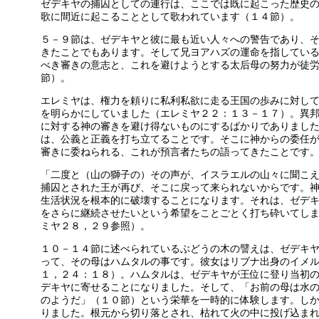
ゼデキヤの捕囚としての連行は、ここでは既に起こった歴史
歌に間近に起こることとして歌われています（１４節）。
５－９節は、ゼデキヤと彼に最も近い人々への警告であり、
きたことでもあります。そして兄ヨアハズの運命を指してい
べき審きの意志と、これを避けようとする太后母の努力が徒
節）。
エレミヤは、権力を頼りに私利私欲に走る王国の歩みに対し
を明らかにしていました（エレミヤ２２：１３－１７）。異
に対する神の審きを避け得ないものにするばかりでありまし
は、公義と正義を打ち立てることです。そこに神からの委任
審きに委ねられる、これが預言者たちの語ってきたことです
「二度と（山の獅子の）その声が、イスラエルの山々に聞こ
捕囚とされた王が再び、そこに戻って来られないからです。
生活状況を根本的に破壊することになります。それは、ゼデ
をさらに継続させたいという希望をことごとく打ち砕いてし
ミヤ２８，２９参照）。
１０－１４節に述べられているぶどうの木の譬えは、ゼデキ
って、その母はハムタルの事です。彼女はリブナ出身のイメ
１，２４：１８）。ハムタルは、ゼデキヤが王位に登り当初
デキヤに寄せることになりました。そして、「お前の母は水
のようだ」（１０節）という栄華を一時的に体験します。し
りました。根元から切り落とされ、枯れて火の中に投げ込ま