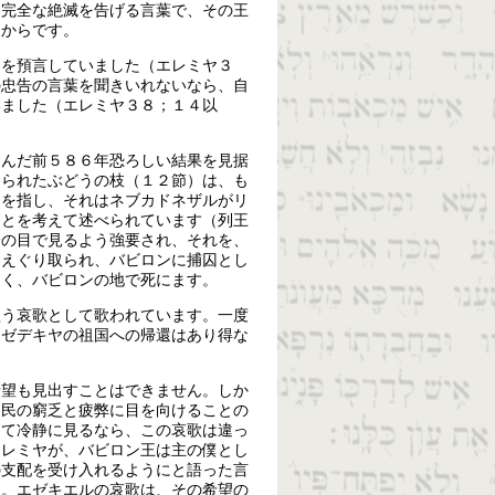
は完全な絶滅を告げる言葉で、その王
るからです。
とを預言していました（エレミヤ３
の忠告の言葉を聞きいれないなら、自
いました（エレミヤ３８；１４以
込んだ前５８６年恐ろしい結果を見据
てられたぶどうの枝（１２節）は、も
）を指し、それはネブカドネザルがリ
ことを考えて述べられています（列王
分の目で見るよう強要され、それを、
をえぐり取られ、バビロンに捕囚とし
なく、バビロンの地で死にます。
歌う哀歌として歌われています。一度
、ゼデキヤの祖国への帰還はあり得な
希望も見出すことはできません。しか
、民の窮乏と疲弊に目を向けることの
して冷静に見るなら、この哀歌は違っ
エレミヤが、バビロン王は主の僕とし
の支配を受け入れるようにと語った言
）。エゼキエルの哀歌は、その希望の