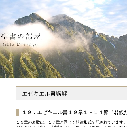
エゼキエル書講解
１９．エゼキエル書１９章１－１４節『君候
１９章の哀歌は、１７章と同じく韻律形式で記されています