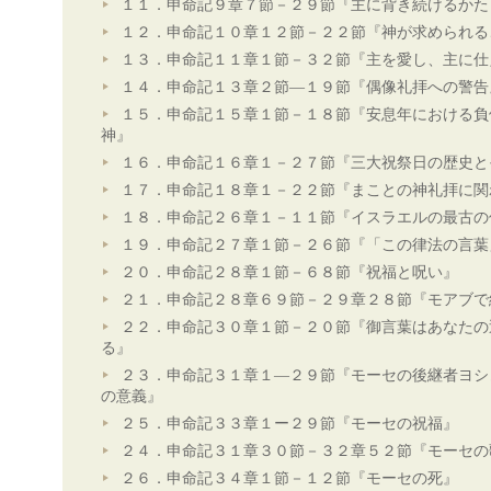
１１．申命記９章７節－２９節『主に背き続けるかた
１２．申命記１０章１２節－２２節『神が求められる
１３．申命記１１章１節－３２節『主を愛し、主に仕
１４．申命記１３章２節―１９節『偶像礼拝への警告
１５．申命記１５章１節－１８節『安息年における負
神』
１６．申命記１６章１－２７節『三大祝祭日の歴史と
１７．申命記１８章１－２２節『まことの神礼拝に関
１８．申命記２６章１－１１節『イスラエルの最古の
１９．申命記２７章１節－２６節『「この律法の言葉
２０．申命記２８章１節－６８節『祝福と呪い』
２１．申命記２８章６９節－２９章２８節『モアブで
２２．申命記３０章１節－２０節『御言葉はあなたの
る』
２３．申命記３１章１―２９節『モーセの後継者ヨシ
の意義』
２５．申命記３３章１ー２９節『モーセの祝福』
２４．申命記３１章３０節－３２章５２節『モーセの
２６．申命記３４章１節－１２節『モーセの死』