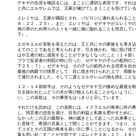
デキヤの生涯を物語るには、まことに適切な表現です。それ
と共にエルサレムでは、王家が滅びてしまうことを告げてい
エレミヤは、王家が捕囚とされ、バビロンに連れ去られるこ
８：２２，２３）。また、エレミヤは、ゼデキヤがエレミヤ
身の罪のため周りの人々を一緒に禍に陥れることも預言して
下）。
エゼキエルが哀歌を添えたのは、王と共にその家族をも巻き
えてのことであると考えられます。引き抜かれ、地に投げ捨
はや王者の杖に成長することができなくなったこと（１４節
ブラで反逆者の刑罰の時に行った、ゼデキヤの子らの処刑の
下２５：７）。ゼデキヤは、その子らの処刑される現実を自
最後の肉眼での情景として、目に焼き付けられた上で、両眼
て連行されました。そして二度とエルサレムの地を踏むこと
１２－１４節前半は、そのようなゼデキヤ王の惨めな最後を
引き抜かれたぶどうの木が再び植えられることがないように
い。この哀歌は、その事実をはっきりと示しています。
それだけを読めば、この哀歌には、イスラエルの将来に何の
し、預言者の忠告を退け、目先の利益と私腹を肥やすために
なかったこの王の最期を、神の裁きとして起こった出来事と
た意味で、希望の言葉として聞くことができます。つまり、
てユダとその王国の将来を良い方に導くことになるから、そ
葉を思い起こすことが大切です（エレミヤ３８：１７，１８