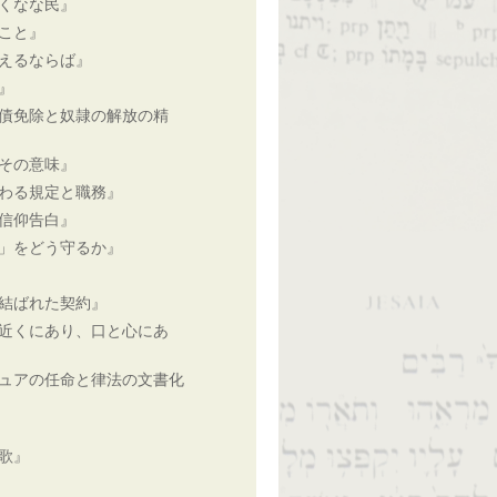
くなな民』
こと』
えるならば』
』
債免除と奴隷の解放の精
その意味』
わる規定と職務』
信仰告白』
」をどう守るか』
結ばれた契約』
近くにあり、口と心にあ
ュアの任命と律法の文書化
歌』