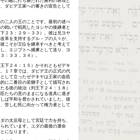
がその敵に打ち勝たれた勝利の表現と
を、ダビデ王家への審きの宣告として
ダの二人の王のことです。最初の述べ
ドの戦いで戦死したヨシヤの後継者と
王下２３：２９－３３）。彼は兄ヨヤ
教改革を支持するグル－プの人々が、
、彼こそが王位を継承すべきと考えて
禁し、エジプトへ捕虜として送り、ヨ
２３：３３，３４）。
列王下２４：１５）かそれともゼデキ
す。１７章では、ダビデ王の正式の代
者として立ったゼデキヤは王家の血筋
判的に二番目の若獅子として描写され
わたる彼の統治（列王下２４：１８）
大臣たちの意のままになる道具に過ぎ
ばしば平和を脅かされていました。彼
）、苦しむ民に向かって権力者として
ユダの太后母として宮廷で力を持ち、
えられています。ユダの最後の運命
ことになります。