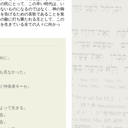
囚の民にとって、この辛い時代は、い
かないものになるのではなく、神の御
とを告げるための哀歌であることを覚
その敵に打ち勝たれる主として、この
代を生きている全ての人々に向かっ
めに」
も見なかった』
ぐ仲保者モーセ』
よって生きる』
告』
告』