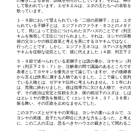
の審きによる警告、訓戒を明らかにしています。それは、神
して歌われています。エゼキエルは、ユダの王たちへの哀歌
歌っています。
１－９節において譬えられている「二頭の若獅子」とは、ユ
られている子獅子とは、エジプトのファラオ・ネコとのメギ
して、民によって王位につけられたヨアハズのことです（列
キムを無視して王位につけられました。それは、ヨシヤの宗
彼の父ヨシヤの独立政策と考えを異にするヨヤキムではなく
行ったことです。しかし、エジプト王ネコは、ヨアハズを拘
ヤキムを従順な従臣として、彼に代えました（４節、列王下
５－９節で述べられている若獅子とは誰の事か。ヨヤキン（
ヤ（列王下２５：７）か、注解者の間で議論のあるところで
表者としてヨヤキンを優先させて論じていますが、その後継
から言えば傍系に属する人物でありました。ここで厳しく批
ている人物とは、ゼデキヤ以外に考えられません。１１年に
は、荒廃に終わりました。彼は指導力に欠ける人物で、その
ず、その政治は安定と信頼を欠き、彼の統治下のユダは、し
はエレミヤの警告を無視して（エレミヤ３４，３７，３８章
振る舞い、その圧政を止めなませんでした。
このヨアハズとゼデキヤの実母は、ヨシヤの妻ハムタルで、
ヨシヤの死後、息子たちの即位に大きな力をふるった、と考
に、この二人の王は、恐るべきヤハウエの裁きとして関わる