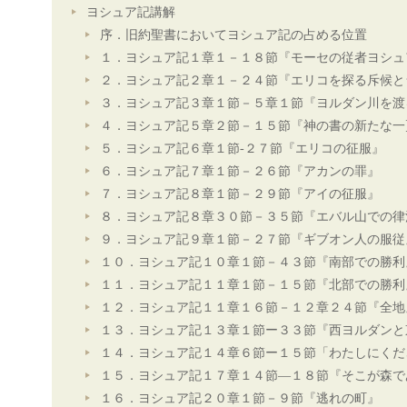
ヨシュア記講解
序．旧約聖書においてヨシュア記の占める位置
１．ヨシュア記１章１－１８節『モーセの従者ヨシュ
２．ヨシュア記２章１－２４節『エリコを探る斥候と
３．ヨシュア記３章１節－５章１節『ヨルダン川を渡
４．ヨシュア記５章２節－１５節『神の書の新たな一
５．ヨシュア記６章１節-２７節『エリコの征服』
６．ヨシュア記７章１節－２６節『アカンの罪』
７．ヨシュア記８章１節－２９節『アイの征服』
８．ヨシュア記８章３０節－３５節『エバル山での律
９．ヨシュア記９章１節－２７節『ギブオン人の服従
１０．ヨシュア記１０章１節－４３節『南部での勝利
１１．ヨシュア記１１章１節－１５節『北部での勝利
１２．ヨシュア記１１章１６節－１２章２４節『全地
１３．ヨシュア記１３章１節ー３３節『西ヨルダンと
１４．ヨシュア記１４章６節ー１５節「わたしにくだ
１５．ヨシュア記１７章１４節―１８節『そこが森で
１６．ヨシュア記２０章１節－９節『逃れの町』