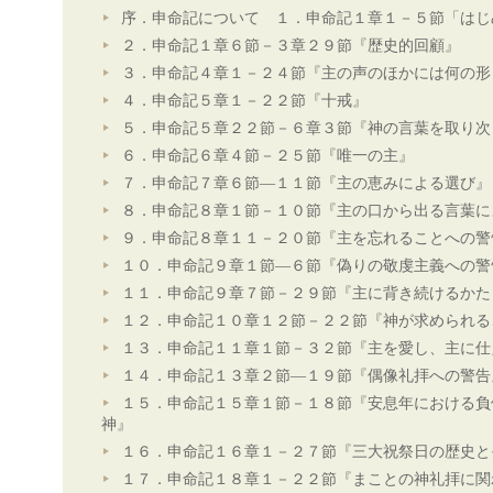
序．申命記について １．申命記１章１－５節「はじ
２．申命記１章６節－３章２９節『歴史的回顧』
３．申命記４章１－２４節『主の声のほかには何の形
４．申命記５章１－２２節『十戒』
５．申命記５章２２節－６章３節『神の言葉を取り次
６．申命記６章４節－２５節『唯一の主』
７．申命記７章６節―１１節『主の恵みによる選び』
８．申命記８章１節－１０節『主の口から出る言葉に
９．申命記８章１１－２０節『主を忘れることへの警
１０．申命記９章１節―６節『偽りの敬虔主義への警
１１．申命記９章７節－２９節『主に背き続けるかた
１２．申命記１０章１２節－２２節『神が求められる
１３．申命記１１章１節－３２節『主を愛し、主に仕
１４．申命記１３章２節―１９節『偶像礼拝への警告
１５．申命記１５章１節－１８節『安息年における負
神』
１６．申命記１６章１－２７節『三大祝祭日の歴史と
１７．申命記１８章１－２２節『まことの神礼拝に関