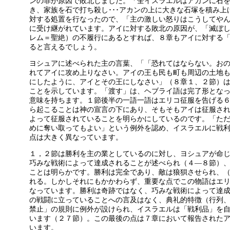
ンの罪が原因で敗北しました。「全イスラエルはアカンに石
き、家族を石で打ち殺し･･･アカンの上に大きな石塚を積み
対する処置を行なったので、「主の激しい怒りはこうしてや
に受け継がれています。アイに対する敗北の原因が、「滅ぼ
レム＝聖絶）の不履行にあるとすれば、８章もアイに対する
ると言えるでしょう。
ヨシュアに述べられた主の言葉、「「恐れてはならない。お
れてアイに攻め上りなさい。アイの王も民も町も周辺の土地
にしたように、アイとその王にしなさい」（８章１、２節）
ことを示しています。「渡す」は、ヘブライ語は完了形となっ
意味を持ちます。１節後半の一語一語はエリコ征服を告げる
ら起こることは神の宣言の下にあり、そもそもアイは征服さ
よって征服されていることを明らかにしているのです。「た
めに奪い取ってもよい」という例外を認め、イスラエルに戦
点は大きく異なっています。
１，２節は勝利を主の業としているのに対し、ヨシュアが命
巧みな戦術によって達成されることが述べられ（４―８節）
ことは明らかです。勝利は完全であり、敵は狼狽させられ、
れる。しかしそれにもかかわらず、重要な点でこの物語はエ
なっています。勝利は奇跡ではなく、巧みな戦術によって達
の戦闘に立っていることへの言及はなく、典礼的特徴（行列
禁止」の規則に例外が設けられ、イスラエルは「戦利品」を
います（２７節）。この最後の点は７章において報告された
います。