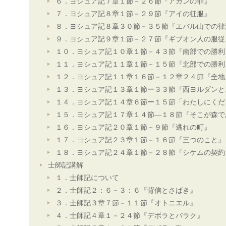
６．ヨシュア記７章１節－２６節『アカンの罪』
７．ヨシュア記８章１節－２９節『アイの征服』
８．ヨシュア記８章３０節－３５節『エバル山での律
９．ヨシュア記９章１節－２７節『ギブオン人の服従
１０．ヨシュア記１０章１節－４３節『南部での勝利
１１．ヨシュア記１１章１節－１５節『北部での勝利
１２．ヨシュア記１１章１６節－１２章２４節『全地
１３．ヨシュア記１３章１節ー３３節『西ヨルダンと
１４．ヨシュア記１４章６節ー１５節「わたしにくだ
１５．ヨシュア記１７章１４節―１８節『そこが森で
１６．ヨシュア記２０章１節－９節『逃れの町』
１７．ヨシュア記２３章１節－１６節『三つのこと』
１８．ヨシュア記２４章１節－２８節『シケムの契約
士師記講解
１．士師記について
２．士師記２：６－３：６『背信とさばき』
３．士師記３章７節－１１節『オトニエル』
４．士師記４章１－２４節『デボラとバラク』