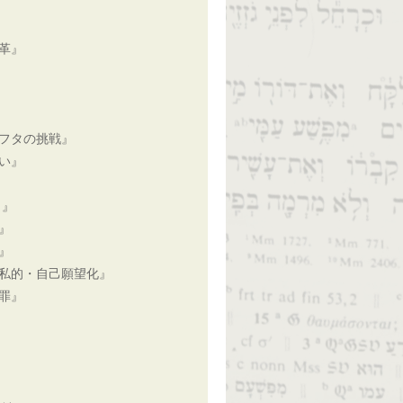
革』
フタの挑戦』
い』
と』
』
』
私的・自己願望化』
罪』