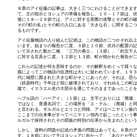
８章のアイ征服の記事は、大きく三つにわけることができま
て、主の指示とヨシュアの準備を報告し、１０－１７節は、
後に１８―２９節では、アイに対する実際の攻撃とその町の
その｢町の名｣とその町の入口にある「大きな石」に関する二
るものです。
アイ征服物語の入り組んだ記述は、この物語が二つかそれ以
います。始まりの報告が二度、３節と１０節、伏兵の配置の
いて示された数が二種、「三万の勇士」（３節）、「約五千
に対する言及が二度、１２節と１３節、町が焼かれた報告が
これらの記述が何を意味するのか、その解釈をめぐって様々
掘によってこの物語の信憑性は大いに疑われています。１９
代に城壁に囲まれた大きな町がそこにあったが、それは、恐
（鉄器時代）千年ほど前に破壊されており、それゆえこの町
墟で、イスラエル史の大部分を通じてそのままであったこと
へブル語の「ハーアイ」（１節）は、文字どおりには「廃墟
ではなく、普通名詞で、この場所を「エ・テル」（廃墟）と
と言われる。ギルガルとエリコと同様、アイはベニヤミン族
ここまでの出来事がすべてベニヤミン領内で起こったという
ルガルで保持されたその部族の特別の伝承から生まれたとい
しかし、資料の問題や記述の矛盾の問題はあっても、８章の
す。１８節において主はヨシュアに向かって、「あなたが手