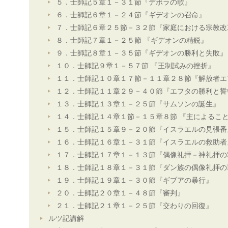
５．士師記５章１－３１節『デボラの歌』
６．士師記６章１－２４節『ギデオンの召命』
７．士師記６章２５節－３２節『家庭における宗教改
８．士師記７章１－２５節 『ギデオンの精鋭』
９．士師記８章１－３５節『ギデオンの勝利と失敗』
１０．士師記９章１－５７節 『王制試みの挫折』
１１．士師記１０章１７節－１１章２８節『解放者エ
１２．士師記１１章２９－４０節『エフタの勝利と誓
１３．士師記１３章１－２５節『サムソンの誕生』
１４．士師記１４章１節－１５章８節 『主によるこ
１５．士師記１５章９－２０節『イスラエルの見張番
１６．士師記１６章１－３１節『イスラエルの救助者
１７．士師記１７章１－１３節『偶像礼拝－神礼拝の
１８．士師記１８章１－３１節『ダン族の偶像礼拝の
１９．士師記１９章１－３０節『ギブアの暴行』
２０．士師記２０章１－４８節『審判』
２１．士師記２１章１－２５節『交わりの回復』
ルツ記講解