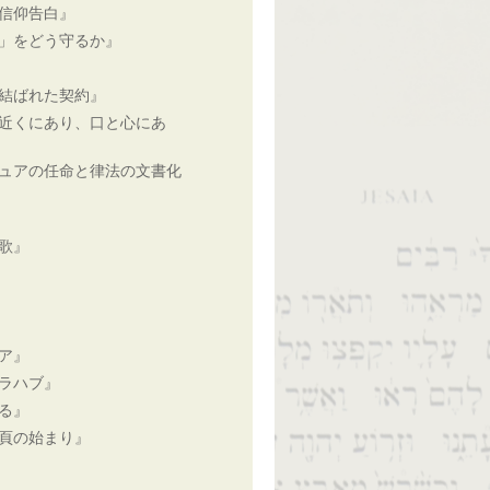
信仰告白』
」をどう守るか』
結ばれた契約』
近くにあり、口と心にあ
ュアの任命と律法の文書化
歌』
ア』
ラハブ』
る』
頁の始まり』