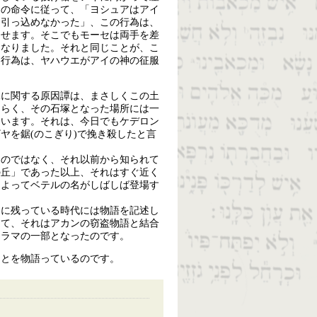
その命令に従って、「ヨシュアはアイ
を引っ込めなかった」、この行為は、
させます。そこでもモーセは両手を差
となりました。それと同じことが、こ
う行為は、ヤハウエがアイの神の征服
塚に関する原因譚は、まさしくこの土
そらく、その石塚となった場所には一
ています。それは、今日でもケデロン
ヤを鋸(のこぎり)で挽き殺したと言
たのではなく、それ以前から知られて
の丘」であった以上、それはすぐ近く
によってベテルの名がしばしば登場す
明に残っている時代には物語を記述し
して、それはアカンの窃盗物語と結合
ドラマの一部となったのです。
ことを物語っているのです。