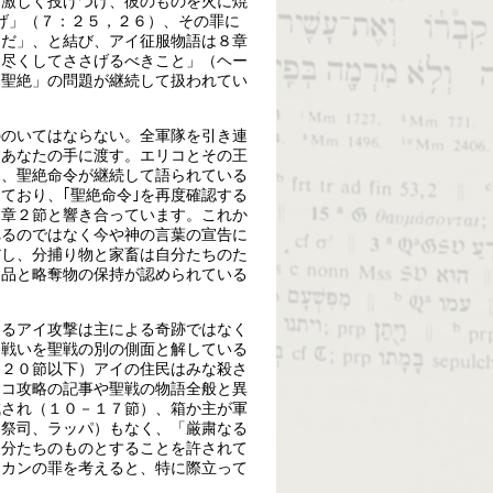
を激しく投げつけ、彼のものを火に焼
上げ」（７：２５，２６）、その罪に
んだ」、と結び、アイ征服物語は８章
し尽くしてささげるべきこと」（ヘー
「聖絶」の問題が継続して扱われてい
ののいてはならない。全軍隊を引き連
もあなたの手に渡す。エリコとその王
は、聖絶命令が継続して語られている
ており、｢聖絶命令｣を再度確認する
６章２節と響き合っています。これか
れるのではなく今や神の言葉の宣告に
だし、分捕り物と家畜は自分たちのた
利品と略奪物の保持が認められている
じるアイ攻撃は主による奇跡ではなく
、戦いを聖戦の別の側面と解している
（２０節以下）アイの住民はみな殺さ
リコ攻略の記事や聖戦の物語全般と異
成され（１０－１７節）、箱か主が軍
、祭司、ラッパ）もなく、「厳粛なる
自分たちのものとすることを許されて
アカンの罪を考えると、特に際立って