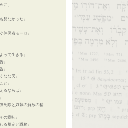
めに」
も見なかった』
ぐ仲保者モーセ』
よって生きる』
告』
告』
くなな民』
こと』
えるならば』
』
債免除と奴隷の解放の精
その意味』
わる規定と職務』