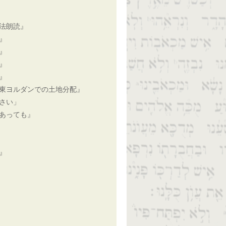
法朗読』
』
』
』
』
東ヨルダンでの土地分配』
さい」
あっても』
』