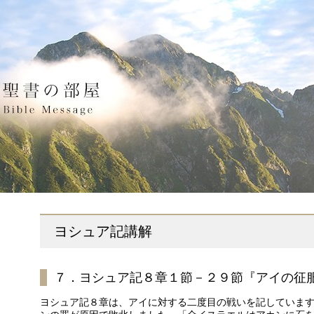
ヨシュア記講解
７．ヨシュア記８章１節－２９節『アイの征
ヨシュア記８章は、アイに対する二度目の戦いを記していま