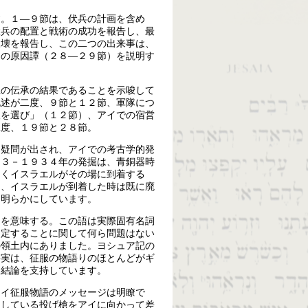
す。１―９節は、伏兵の計画を含め
伏兵の配置と戦術の成功を報告し、最
破壊を報告し、この二つの出来事は、
つの原因譚（２８―２９節）を説明す
上の伝承の結果であることを示唆して
記述が二度、９節と１２節、軍隊につ
人を選び」（１２節）、アイでの宿営
二度、１９節と２８節。
な疑問が出され、アイでの考古学的発
３３－１９３４年の発掘は、青銅器時
らくイスラエルがその場に到着する
は、イスラエルが到着した時は既に廃
を明らかにしています。
」を意味する。この語は実際固有名詞
同定することに関して何ら問題はない
の領土内にありました。ヨシュア記の
事実は、征服の物語りのほとんどがギ
う結論を支持しています。
アイ征服物語のメッセージは明瞭で
にしている投げ槍をアイに向かって差