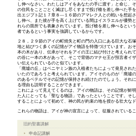
し伸べなさい。わたしはアイをあなたの手に渡す」と命じ、
の住民をことごとく滅ぼし尽くすまで投げ槍を差し伸べた手
出エジプト記１７章８―１６節のアマレク人との戦いを想起
し伸べ、また彼が手を高く上げている間はイスラエルが優勢
れらの箇所でも表象されています。投げ槍を差し伸べるとい
者であるという事実を強調しているからです。
２８，２９節のアイの町焼失と町の門の入口にある巨大な石
地と結びつく多くの記憶がアイ物語を特徴づけています。お
本の木があり、伝承がそれをアイの王に結び付けと考えられ
の谷に一本の木があって、そこで背徳のマナセ王が預言者イザ
い伝えられているのと似ています。
「廃墟の丘」はベニヤミン族の入植者たちによって発見され
いたのであろうと考えられています。アイそのものが「廃墟
のあるベテルでその記憶が保持され続けたのでしょう。それ
る理由も説明することができます。
これによって見えてくるのは、アイの物語は、その記憶が鮮
た人にとっても「聖なる物語」であったということです。そ
することによって初めて、神の民が約束の地を授かる壮大な
これらの物語は、アイが神の宣言によって、征服されている
旧約聖書講解
申命記講解