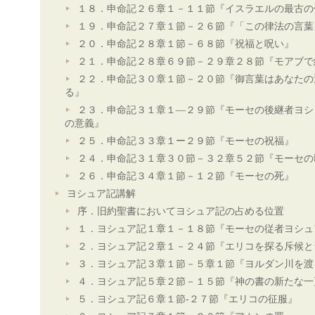
１８．申命記２６章１－１１節『イスラエルの最古の
１９．申命記２７章１節－２６節『「この律法の言葉
２０．申命記２８章１節－６８節『祝福と呪い』
２１．申命記２８章６９節－２９章２８節『モアブで
２２．申命記３０章１節－２０節『御言葉はあなたの
る』
２３．申命記３１章１―２９節『モーセの後継者ヨシ
の意義』
２５．申命記３３章１ー２９節『モーセの祝福』
２４．申命記３１章３０節－３２章５２節『モーセの
２６．申命記３４章１節－１２節『モーセの死』
ヨシュア記講解
序．旧約聖書においてヨシュア記の占める位置
１．ヨシュア記１章１－１８節『モーセの従者ヨシュ
２．ヨシュア記２章１－２４節『エリコを探る斥候と
３．ヨシュア記３章１節－５章１節『ヨルダン川を渡
４．ヨシュア記５章２節－１５節『神の書の新たな一
５．ヨシュア記６章１節-２７節『エリコの征服』