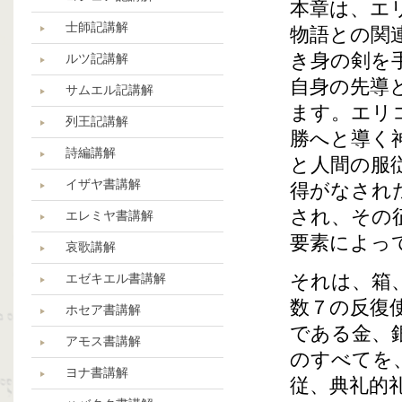
本章は、エ
士師記講解
物語との関
き身の剣を
ルツ記講解
自身の先導
サムエル記講解
ます。エリ
列王記講解
勝へと導く
詩編講解
と人間の服
イザヤ書講解
得がなされ
され、その
エレミヤ書講解
要素によっ
哀歌講解
それは、箱
エゼキエル書講解
数７の反復
ホセア書講解
である金、
アモス書講解
のすべてを
ヨナ書講解
従、典礼的