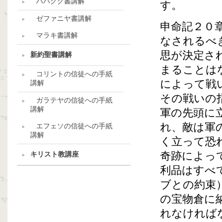
ハバクク書講解
す。
ゼファニヤ書講解
申命記２０
マラキ書講解
なされるべ
思が決定さ
新約聖書講解
まることは
コリントの信徒への手紙
によって戦
講解
その戦いの
ガラテヤの信徒への手紙
講解
軍の先頭に
れ、敵は軍
エフェソの信徒への手紙
講解
く立って恐
奇跡によっ
キリスト教講座
利品はすべ
ブとの約束
の宝物倉に
れなければ