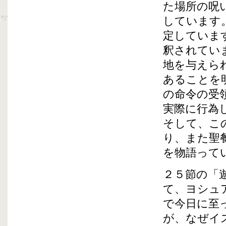
た場所の呪
しています
定していま
釈されてい
地を与えら
あることを
の命令の受
実際に行為
そして、こ
り、また聖
を物語って
２５節の「
て、ヨシュ
で今日に至
が、なぜイ