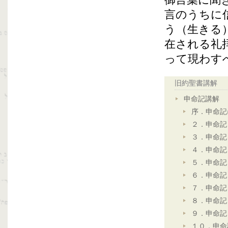
御言葉に聞
言のうちに
う（生きる
在される礼
って現わす
旧約聖書講解
申命記講解
序．申命記
２．申命記
３．申命記
４．申命記
５．申命記
６．申命記
７．申命記
８．申命記
９．申命記
１０．申命