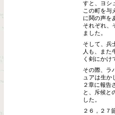
すと、ヨシ
この町を与
に鬨の声を
それぞれ、
ました。
そして、兵
人も、また
く剣にかけ
その際、ラ
ュアは生か
２章に報告
と、斥候と
した。
２６，２７