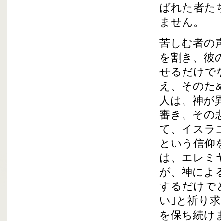
ばれた者た
ません。
苦しむ者の
を割き、彼
せるだけで
え、そのた
人は、神が
審き、その
て、イスラ
という信仰
は、エレミ
が、神によ
するだけで
い｣と祈り
を保ち続け