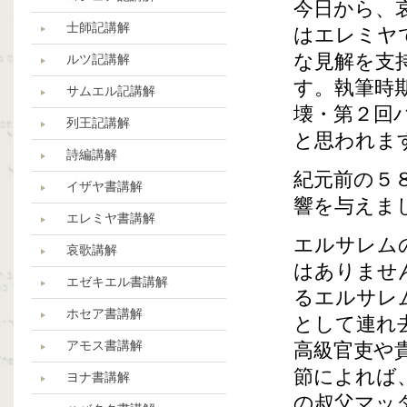
今日から、
士師記講解
はエレミヤ
な見解を支
ルツ記講解
す。執筆時
サムエル記講解
壊・第２回
列王記講解
と思われま
詩編講解
紀元前の５
イザヤ書講解
響を与えま
エレミヤ書講解
エルサレム
哀歌講解
はありませ
エゼキエル書講解
るエルサレ
ホセア書講解
として連れ
アモス書講解
高級官吏や
節によれば
ヨナ書講解
の叔父マッ