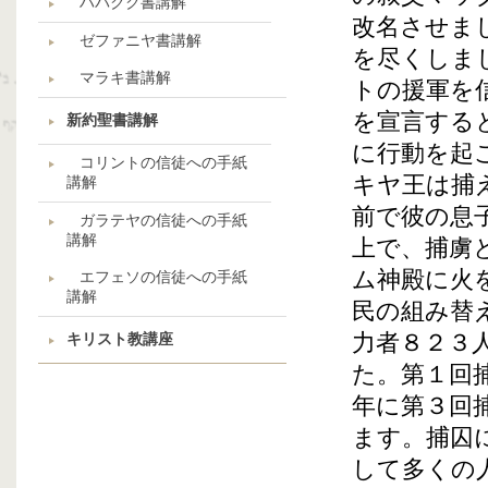
ハバクク書講解
改名させま
ゼファニヤ書講解
を尽くしま
マラキ書講解
トの援軍を
を宣言する
新約聖書講解
に行動を起
コリントの信徒への手紙
キヤ王は捕
講解
前で彼の息
ガラテヤの信徒への手紙
講解
上で、捕虜
ム神殿に火
エフェソの信徒への手紙
講解
民の組み替
力者８２３
キリスト教講座
た。第１回
年に第３回
ます。捕囚
して多くの