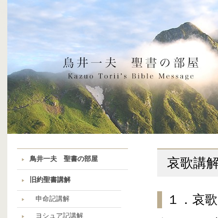
鳥井一夫 聖書の部屋
哀歌講
旧約聖書講解
１．哀
申命記講解
ヨシュア記講解