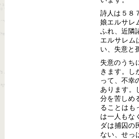
います。
詩人は５８
娘エルサレ
ふれ、近隣
エルサレム
い、失意と
失意のうち
きます。し
って、不幸
あります。
分を苦しめ
ることはも
は一人もな
ダは捕囚の
ない、せっ