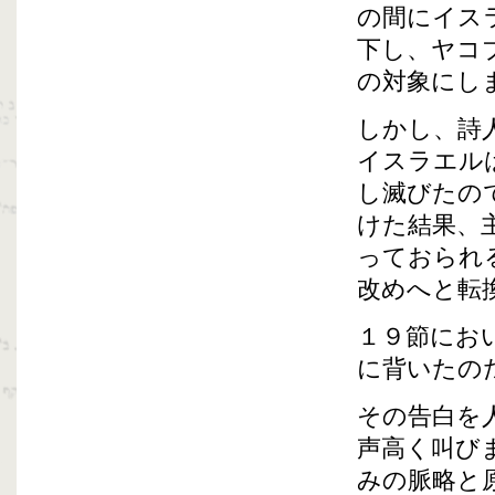
の間にイス
下し、ヤコ
の対象にし
しかし、詩
イスラエル
し滅びたの
けた結果、
っておられ
改めへと転
１９節にお
に背いたの
その告白を
声高く叫び
みの脈略と