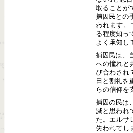
取ることが
捕囚民との
われます。
る程度知っ
よく承知し
捕囚民は、
への憧れと
び合わされ
日と割礼を
らの信仰を
捕囚の民は
滅と思われ
た。エルサ
失われてし