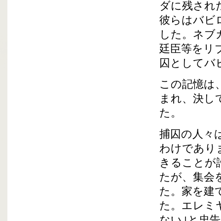
ダに残され
彼らはバビ
した。ネブ
廷臣等をリ
囚としてバ
この記憶は
まれ、決し
た。
捕囚の人々
わけであり
きることが
たが、集会
た。家を建
た。エレミ
ない｣と忠