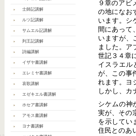
９章のアビ
士師記講解
の地になお
います。シ
ルツ記講解
間にあって
サムエル記講解
いますが、
列王記講解
ました。ア
詩編講解
世記３４章
イザヤ書講解
イスラエル
が、この事
エレミヤ書講解
れます。ヨ
哀歌講解
しかし、カ
エゼキエル書講解
シケムの神
ホセア書講解
実が、その
アモス書講解
を示してい
ヨナ書講解
住民とのあ