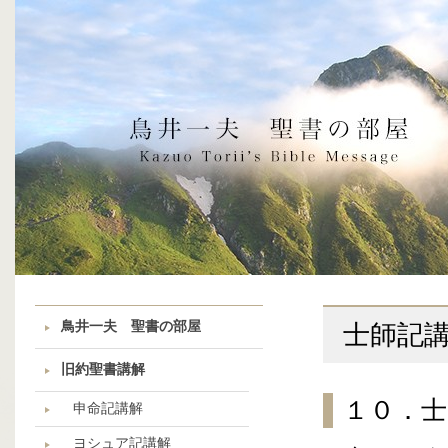
鳥井一夫 聖書の部屋
士師記
旧約聖書講解
１０．士
申命記講解
ヨシュア記講解