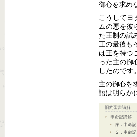
御心を求め
こうしてヨ
ムの悪を彼
た王制の試
王の最後も
は王を持つ
った主の御
したのです
主の御心を
語は明らか
旧約聖書講解
申命記講解
序．申命記
２．申命記