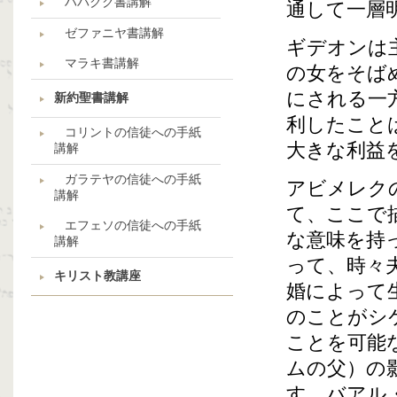
ハバクク書講解
通して一層
ゼファニヤ書講解
ギデオンは
マラキ書講解
の女をそば
にされる一
新約聖書講解
利したこと
コリントの信徒への手紙
大きな利益
講解
ガラテヤの信徒への手紙
アビメレク
講解
て、ここで
エフェソの信徒への手紙
な意味を持
講解
って、時々
キリスト教講座
婚によって
のことがシ
ことを可能
ムの父）の
す。バアル