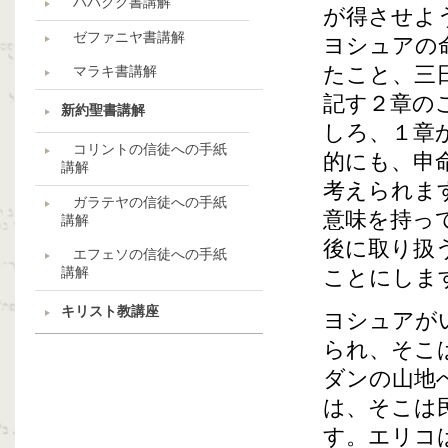
ハバクク書講解
が得させよ
ゼファニヤ書講解
ヨシュアの
たこと、三
マラキ書講解
記す２章の
新約聖書講解
しろ、１章
コリントの信徒への手紙
的にも、申
講解
考えられま
ガラテヤの信徒への手紙
意味を持っ
講解
後に取り扱
エフェソの信徒への手紙
講解
ことにしま
キリスト教講座
ヨシュアが
られ、そこ
ダンの山地
は、そこは
す。エリコ