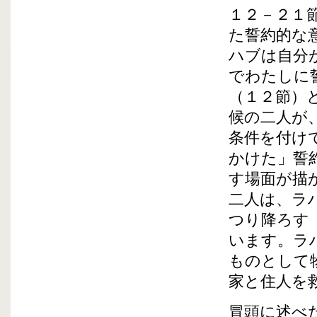
１２－２１
た誓約的な
ハブは自分
でわたしに
（１２節）
候の二人が
条件を付け
かけた」誓
す場面が描
二人は、ラ
つり降ろす
います。ラ
ものとして
家と住人を
冒頭に述べ