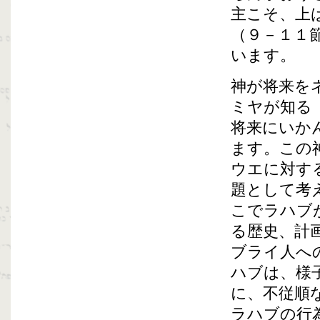
主こそ、上
（９－１１
います。
神が将来を
ミヤが知る
将来にいか
ます。この
ウエに対す
題として考
こでラハブ
る歴史、計
ブライ人へ
ハブは、様
に、不従順
ラハブの行