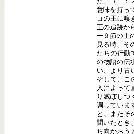
た」（１：
意味を持っ
コの王に嗅
王の追跡か
ー９節の主
見る時、そ
たちの行動
の物語の伝
い、より古
そして、こ
入によって
り滅ぼしつ
調していま
と、またそ
聞いたとき
ち向かおう