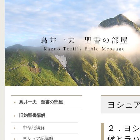
鳥井一夫 聖書の部屋
ヨシュ
旧約聖書講解
２．ヨ
申命記講解
候とラ
ヨシュア記講解