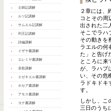
士師記講解
２章には、
ルツ記講解
コとその周
出された二
サムエル記講解
そこでラハ
列王記講解
その動きを
詩編講解
ラエルの何
イザヤ書講解
た」と告げ
エレミヤ書講解
ところに来
が、ラハブ
哀歌講解
い、その危
エゼキエル書講解
ラドキドキ
ホセア書講解
す。
アモス書講解
しかし、こ
ヨナ書講解
三日のうち