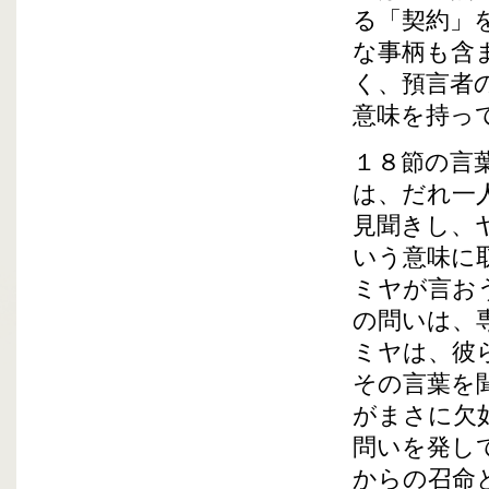
る「契約」
な事柄も含
く、預言者
意味を持っ
１８節の言
は、だれ一
見聞きし、
いう意味に
ミヤが言お
の問いは、
ミヤは、彼
その言葉を
がまさに欠
問いを発し
からの召命