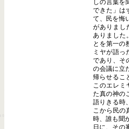
しの言葉を
できた」は
て、民を悔
がありまし
ありました
とを第一の
ミヤが語っ
であり、そ
の会議に立
帰らせるこ
このエレミ
た真の神の
語りきる時
こから民の
時、誰も聞
日に、その