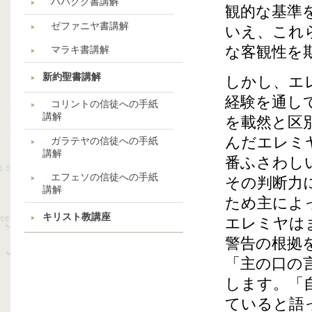
ハバクク書講解
観的な基準
ゼファニヤ書講解
いえ、これ
な客観性を
マラキ書講解
新約聖書講解
しかし、エ
経験を通し
コリントの信徒への手紙
講解
を載然と区
んだエレミ
ガラテヤの信徒への手紙
講解
番ふさわし
エフェソの信徒への手紙
その判断力
講解
ため主によ
キリスト教講座
エレミヤは
警告の根拠
「主の口の
します。「
ていると語