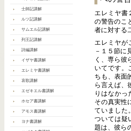
士師記講解
エレミヤ書
ルツ記講解
の警告のこ
者に対する
サムエル記講解
列王記講解
エレミヤが
詩編講解
－１５節に
く、専ら彼
イザヤ書講解
いてです。
エレミヤ書講解
ちも、表面
哀歌講解
ら言えば、
エゼキエル書講解
りはなかっ
その真実性
ホセア書講解
ていました
アモス書講解
ついては疑
ヨナ書講解
題は、彼ら