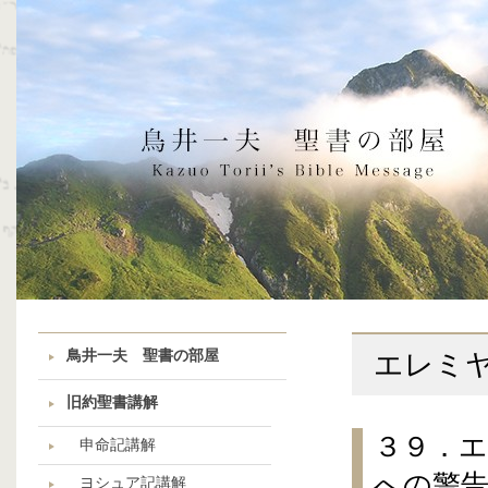
鳥井一夫 聖書の部屋
エレミ
旧約聖書講解
３９．エ
申命記講解
への警
ヨシュア記講解