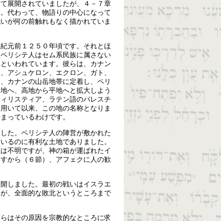
って展開されていましたが、４－７章
す。代わって、物語りの中心になって
戦いが何の前触れもなく描かれていま
、紀元前１２５０年頃です。それとほ
。ペリシテ人はセム系民族に属さない
うといわれています。彼らは、カナン
ド、アシュケロン、エクロン、ガト、
は、カナンの山岳地帯に定着し、ペリ
高地へ、高地から平地へと拡大しよう
フィリスティア、ラテン語のパレスチ
て用いて以来、この地の名称となりま
始まっているわけです。
ました。ペリシテ人の陣営が敷かれた
用いるのに有利な土地でありました。
置は不明ですが、神の箱が運ばれたイ
ますから（６節）、アフェクに人の歓
展開しました。最初の戦いはイスラエ
たが、全面的な敗北というところまで
彼らはその原因を宗教的なところに求