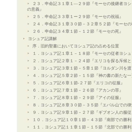
２３．申命記３１章１―２９節『モーセの後継者ヨシ
の意義』
２５．申命記３３章１ー２９節『モーセの祝福』
２４．申命記３１章３０節－３２章５２節『モーセの
２６．申命記３４章１節－１２節『モーセの死』
ヨシュア記講解
序．旧約聖書においてヨシュア記の占める位置
１．ヨシュア記１章１－１８節『モーセの従者ヨシュ
２．ヨシュア記２章１－２４節『エリコを探る斥候と
３．ヨシュア記３章１節－５章１節『ヨルダン川を渡
４．ヨシュア記５章２節－１５節『神の書の新たな一
５．ヨシュア記６章１節-２７節『エリコの征服』
６．ヨシュア記７章１節－２６節『アカンの罪』
７．ヨシュア記８章１節－２９節『アイの征服』
８．ヨシュア記８章３０節－３５節『エバル山での律
９．ヨシュア記９章１節－２７節『ギブオン人の服従
１０．ヨシュア記１０章１節－４３節『南部での勝利
１１．ヨシュア記１１章１節－１５節『北部での勝利