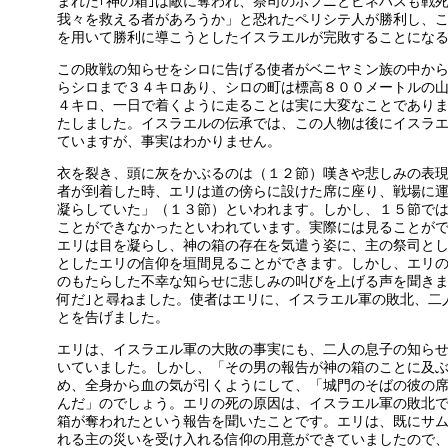
まれた｢神の箱｣は敵に奪われ、祭司のホフニとピネハスも戦
我々を救える者があろうか」と恐れたペリシテ人が勝利し、
を用いて勝利に導こうとしたイスラエルが完敗することにな
この敗戦の知らせをシロに告げる使者がベニヤミン族の中か
らシロまで３４キロあり、シロの町は標高８００メートルの
４キロ、一日で着くように走ることは実に大変なことであり
たしました。イスラエルの伝承では、この人物は後にイスラ
ていますが、事実はわかりません。
衣を裂き、頭に灰をかぶるのは（１２節）嘆きや悲しみの表
者が到着した時、エリは道の傍らに設けた席に座り、戦場に
凝らしていた」（１３節）といわれます。しかし、１５節で
ことができなかったといわれています。実際には見ることが
エリは目を凝らし、神の箱の存在を気遣う姿に、主の祭司と
としたエリの信仰を垣間見ることができます。しかし、エリ
のもたらした不幸な知らせに悲しみの叫びを上げる声を聞きま
何だ｣と尋ねました。使者はエリに、イスラエル軍の敗北、二
とを告げました。
エリは、イスラエル軍の大敗の事実にも、二人の息子の知ら
いていました。しかし、「その男の報告が神の箱のことに及
め、全身から血の気が引くようにして、「城門のそばの彼の
んだ」のでしょう。エリの死の原因は、イスラエル軍の敗北
箱が奪われたという報告を聞いたことです。エリは、既にサ
れる主の災いを受け入れる信仰の用意ができていましたので