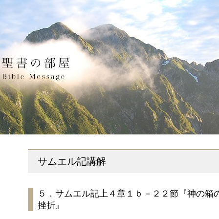
サムエル記講解
５．サムエル記上４章１ｂ－２２節『神の箱
挫折』