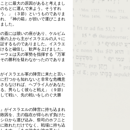
たことに最大の原因があると考えまし
々のもとに運んで来よう。そうすれ
ろう。」（３節）というものでありま
され、『神の箱』が担いで運びこまれ
きました。
その蓋には贖いの座があり、ケルビム
の座の上から主がイスラエルの人々に
を証するものでありました。イスラエ
だけると確信し、歓声を上げました。
ヤーウェは天の軍勢を指揮する『万軍
はその勝利を疑わなかったのでありま
神がイスラエル軍の陣営に来たと言い
うに打つかも知れないと非常な危機意
。さもなければ、ヘブライ人があなた
なる。男らしく彼らと戦え」（９節）
くして戦い、先の戦いをしのぐ大勝
箱』がイスラエルの陣営に持ち込まれ
の敗因を、主の臨在が得られず負けた
をシロから運び込み、祭司のホフニと
いに敗れただけでなく、戦場に持ち込