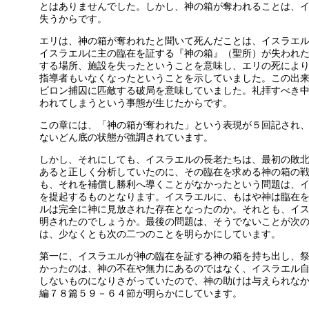
とはありませんでした。しかし、神の箱が奪われることは、
失うからです。
エリは、神の箱が奪われたと聞いて死んだことは、イスラエ
イスラエルに主の臨在を証する『神の箱』（聖所）が失われ
する場所、施設を失ったということを意味し、エリの死によ
指導者もいなくなったということを示していました。この出
ビロン捕囚に匹敵する破局を意味していました。礼拝すべき
われてしまうという事態が生じたからです。
この章には、「神の箱が奪われた」という表現が５回記され
ないどん底の状態が強調されています。
しかし、それにしても、イスラエルの長老たちは、最初の敗
あると正しく分析していたのに、その臨在を求める神の箱の
も、それを補償し勝利へ導くことがなかったという問題は、
を提起するものとなります。イスラエルに、もはや神は臨在
ルは完全に神に見放された存在となったのか。それとも、イ
明されたのでしょうか。最後の問題は、そうでないことが次
は、少なくとも次の二つのことを明らかにしています。
第一に、イスラエルが神の臨在を証する神の箱を持ち出し、
かったのは、神の不在や無力にあるのではなく、イスラエル
しないものになりさがっていたので、神の助けは与えられな
編７８篇５９－６４節が明らかにしています。