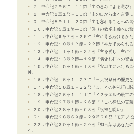
７．申命記７章６節―１１節『主の恵みによる選び』
８．申命記８章１節－１０節『主の口から出る言葉に
９．申命記８章１１－２０節『主を忘れることへの警
１０．申命記９章１節―６節『偽りの敬虔主義への警
１１．申命記９章７節－２９節『主に背き続けるかた
１２．申命記１０章１２節－２２節『神が求められる
１３．申命記１１章１節－３２節『主を愛し、主に仕
１４．申命記１３章２節―１９節『偶像礼拝への警告
１５．申命記１５章１節－１８節『安息年における負
神』
１６．申命記１６章１－２７節『三大祝祭日の歴史と
１７．申命記１８章１－２２節『まことの神礼拝に関
１８．申命記２６章１－１１節『イスラエルの最古の
１９．申命記２７章１節－２６節『「この律法の言葉
２０．申命記２８章１節－６８節『祝福と呪い』
２１．申命記２８章６９節－２９章２８節『モアブで
２２．申命記３０章１節－２０節『御言葉はあなたの
る』