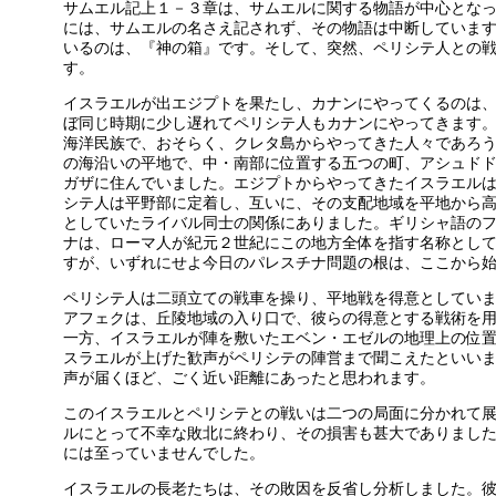
サムエル記上１－３章は、サムエルに関する物語が中心とな
には、サムエルの名さえ記されず、その物語は中断していま
いるのは、『神の箱』です。そして、突然、ペリシテ人との
す。
イスラエルが出エジプトを果たし、カナンにやってくるのは
ぼ同じ時期に少し遅れてペリシテ人もカナンにやってきます
海洋民族で、おそらく、クレタ島からやってきた人々であろ
の海沿いの平地で、中・南部に位置する五つの町、アシュド
ガザに住んでいました。エジプトからやってきたイスラエル
シテ人は平野部に定着し、互いに、その支配地域を平地から
としていたライバル同士の関係にありました。ギリシャ語の
ナは、ローマ人が紀元２世紀にこの地方全体を指す名称とし
すが、いずれにせよ今日のパレスチナ問題の根は、ここから
ペリシテ人は二頭立ての戦車を操り、平地戦を得意としてい
アフェクは、丘陵地域の入り口で、彼らの得意とする戦術を
一方、イスラエルが陣を敷いたエベン・エゼルの地理上の位
スラエルが上げた歓声がペリシテの陣営まで聞こえたといい
声が届くほど、ごく近い距離にあったと思われます。
このイスラエルとペリシテとの戦いは二つの局面に分かれて
ルにとって不幸な敗北に終わり、その損害も甚大でありまし
には至っていませんでした。
イスラエルの長老たちは、その敗因を反省し分析しました。