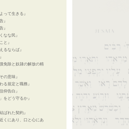
よって生きる』
告』
告』
くなな民』
こと』
えるならば』
』
債免除と奴隷の解放の精
その意味』
わる規定と職務』
信仰告白』
」をどう守るか』
結ばれた契約』
近くにあり、口と心にあ