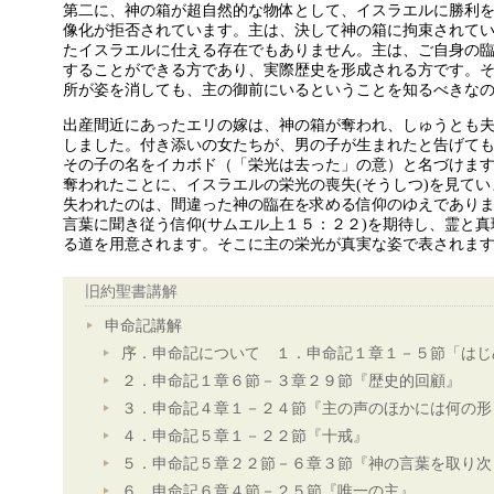
第二に、神の箱が超自然的な物体として、イスラエルに勝利
像化が拒否されています。主は、決して神の箱に拘束されて
たイスラエルに仕える存在でもありません。主は、ご自身の
することができる方であり、実際歴史を形成される方です。
所が姿を消しても、主の御前にいるということを知るべきな
出産間近にあったエリの嫁は、神の箱が奪われ、しゅうとも
しました。付き添いの女たちが、男の子が生まれたと告げて
その子の名をイカボド（「栄光は去った」の意）と名づけま
奪われたことに、イスラエルの栄光の喪失(そうしつ)を見て
失われたのは、間違った神の臨在を求める信仰のゆえであり
言葉に聞き従う信仰(サムエル上１５：２２)を期待し、霊と
る道を用意されます。そこに主の栄光が真実な姿で表されま
旧約聖書講解
申命記講解
序．申命記について １．申命記１章１－５節「はじ
２．申命記１章６節－３章２９節『歴史的回顧』
３．申命記４章１－２４節『主の声のほかには何の形
４．申命記５章１－２２節『十戒』
５．申命記５章２２節－６章３節『神の言葉を取り次
６．申命記６章４節－２５節『唯一の主』