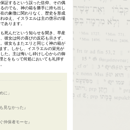
を保証するという誤った信仰、その偶
いるのでも、神の箱を勝手に持ち出し
臨在の象徴に関わりなく、歴史を形成
それゆえ、イスラエルは主の啓示の場
のであります。
夫も死んだという知らせを聞き、早産
も、彼女は何の喜びの反応も示さず、
す。彼女もまたエリと同じく神の箱が
います。しかし、イスラエルの栄光が
ました。主は悔いし砕けし心からの御
真理とをもって何処においても礼拝す
す。
めに」
も見なかった』
ぐ仲保者モーセ』