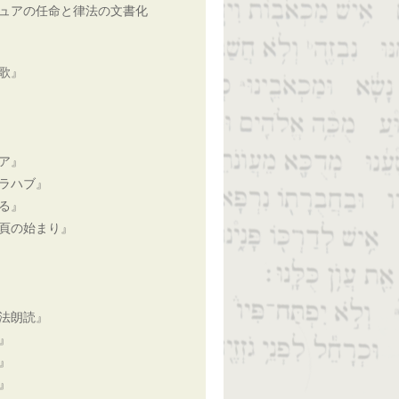
ュアの任命と律法の文書化
歌』
ア』
ラハブ』
る』
頁の始まり』
法朗読』
』
』
』