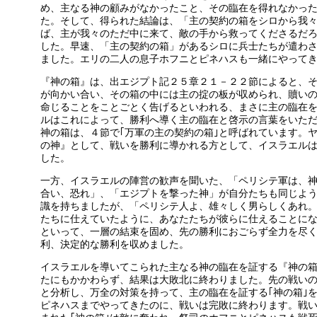
め、主なる神の顧みがなかったこと、その臨在を得れなかっ
た。そして、得られた結論は、「主の契約の箱をシロから我
ば、主が我々のただ中に来て、敵の手から救ってくださるだ
した。早速、「主の契約の箱」があるシロに兵士たちが遣わ
ました。エリの二人の息子ホフニとピネハスも一緒にやって
『神の箱』は、出エジプト記２５章２１－２２節によると、
が向かい合い、その箱の中には主の掟の板が収められ、贖い
命じることをことごとく告げるといわれる、まさに主の臨在
ルはこれによって、勝利へ導く主の臨在と啓示の言葉をいた
神の箱は、４節で｢万軍の主の契約の箱｣と呼ばれています。
の神』として、戦いを勝利に導かれる方として、イスラエル
した。
一方、イスラエルの陣営の歓声を聞いた、「ペリシテ軍は、
合い、恐れ」、「エジプトを撃った神」が自分たちも同じよ
識を持ちましたが、「ペリシテ人よ、雄々しく男らしくあれ
たちに仕えていたように、あなたたちが彼らに仕えることに
といって、一層の結束を固め、先の勝利におごらず全力を尽
利、決定的な勝利を収めました。
イスラエルを導いてこられた主なる神の臨在を証する『神の
たにもかかわらず、結果は大敗北に終わりました。先の戦い
と分析し、万全の対策を持って、主の臨在を証する｢神の箱｣
ピネハスまでやってきたのに、戦いは完敗に終わります。戦