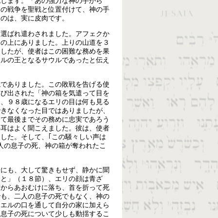
死します。「あの強力な神の手から
この戦争を聖戦と位置付けて、神の手
るのは、実に皮肉です。
ら選ばれ遣わされました。アフェクか
山の上にありました。上りの山道を３
ましたが、使者はこの困難な務めを果
エルの王となるサウルであったと伝え
現でありました。この敗戦を告げる使
運び出された「神の箱を気遣って目を
は、９８歳になるエリの目は何も見る
できなくなった目ではありましたが、
して最後までその務めに忠実であろう
の耳はよく聞こえました。彼は、使者
した。そして、｢この騒々しい声は
人の息子の死、神の箱が奪われたこ
せにも、大して驚きもせず、静かに聞
ぶと」（１８節）、エリの顔は青ざ
席からあおむけに落ち、首を折って死
でも、二人の息子の死でもなく、神の
ムエルの口を通して自分の家に加えら
、息子の死について少しも動揺するこ