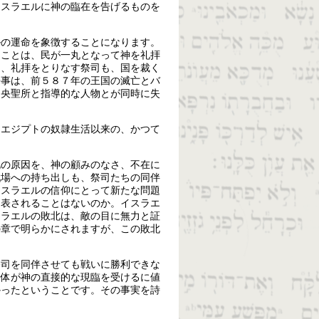
イスラエルに神の臨在を告げるものを
ルの運命を象徴することになります。
たことは、民が一丸となって神を礼拝
り、礼拝をとりなす祭司も、国を裁く
来事は、前５８７年の王国の滅亡とバ
中央聖所と指導的な人物とが同時に失
、エジプトの奴隷生活以来の、かつて
北の原因を、神の顧みのなさ、不在に
戦場への持ち出しも、祭司たちの同伴
イスラエルの信仰にとって新たな問題
を表されることはないのか。イスラエ
スラエルの敗北は、敵の目に無力と証
の章で明らかにされますが、この敗北
祭司を同伴させても戦いに勝利できな
自体が神の直接的な現臨を受けるに値
かったということです。その事実を詩