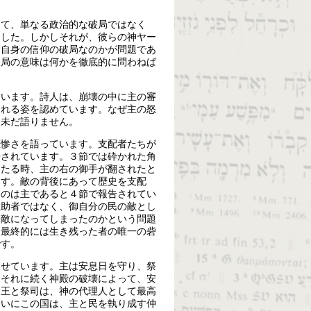
って、単なる政治的な破局ではなく
ました。しかしそれが、彼らの神ヤー
ら自身の信仰の破局なのかが問題であ
破局の意味は何かを徹底的に問わねば
ています。詩人は、崩壊の中に主の審
される姿を認めています。なぜ主の怒
は未だ語りません。
悲惨さを語っています。支配者たちが
告されています。３節では砕かれた角
わたる時、主の右の御手が翻されたと
ます。敵の背後にあって歴史を支配
くのは主であると４節で報告されてい
救助者ではなく、御自分の民の敵とし
は敵になってしまったのかという問題
は最終的には生き残った者の唯一の砦
です。
はせています。主は安息日を守り、祭
とそれに続く神殿の破壊によって、安
た王と祭司は、神の代理人として最高
ついにこの国は、主と民を執り成す仲