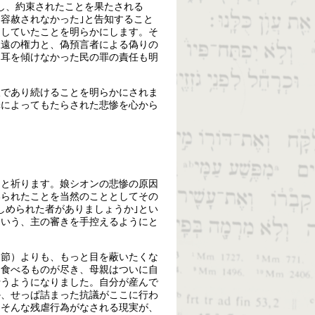
し、約束されたことを果たされる
容赦されなかった｣と告知すること
知していたことを明らかにします。そ
永遠の権力と、偽預言者による偽りの
に耳を傾けなかった民の罪の責任も明
望であり続けることを明らかにされま
罪によってもたらされた悲惨を心から
」と祈ります。娘シオンの悲惨の原因
いられたことを当然のこととしてその
しめられた者がありましょうか｣とい
という、主の審きを手控えるようにと
２節）よりも、もっと目を蔽いたくな
は食べるものが尽き、母親はついに自
行うようになりました。自分が産んで
か、せっぱ詰まった抗議がここに行わ
、そんな残虐行為がなされる現実が、