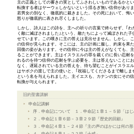
主の正義としての審きの実としてふさわしいものであるかと
転換する者はヤーウェしかないという揺るぎ無い信仰があり
若男女の別なく、徹底的に裁きました。その死において、悔
怒りが徹底的に表され尽くしました。
しかし、詩人はこの詩を、主への祈りの言葉で終らせず、｢わ
く敵に滅ぼされました｣という、敵たちによって滅ぼされた子
せています。この嘆きに主の答えは見出せません。しかし、
の信仰が見られます。そこには、主の計画に服し、約束を果
回復の姿があります。その信仰に今は主の答えがなくても、
ることができます。主はイスラエルの罪を裁くのに長い忍耐
れるのを待つ信仰の忍耐を学ぶ必要を、主は答えないことに
なく、遅延されている主の答えを、待ち望むことがイスラエ
はヤボクの渡しで主の使いと、｢祝福してくださるまで離しま
という名を与えられました。主イエスも、カナンの女にその
転換が与えられます。
旧約聖書講解
申命記講解
序．申命記について １．申命記１章１－５節「はじ
２．申命記１章６節－３章２９節『歴史的回顧』
３．申命記４章１－２４節『主の声のほかには何の形
４．申命記５章１－２２節『十戒』