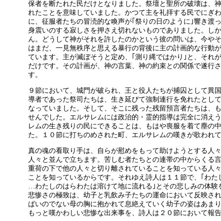
保者を断たれた民だけとなりました。祭壇と聖所の破壊は、
れたことを意味していました。かつて主を礼拝する民でにぎ
に、征服者たちの冒涜的な喚声が｢祭りの日のように｣響き渡
身震いのする寂しさを押さえ切れないものでありました。し
ん。どうして神がそれを許したのかという彼の問いは、今や
はまだ、一見無秩序と思える暴行の背後に主の計画的な行動
ています。主が滅ぼそうと定め、｢測り縄ではかり｣と、それ
だけです。その計画が、神の言葉、神の約束との関係で遂行
す。
９節において、城門が破られ、王と役人たちが捕囚として異
導者であった祭司たちは、生き延びて強制連行を免れたとし
なっていました。そして、そこに残った残留預言者たちは、
せんでした。エルサレムには政治的・霊的指導は完全に消え
レムの生き残りの民にできることは、もはや喪服を着て塵の
た。１０節に打ちのめされた町、エルサレムの嘆きが歌われ
真の魂の看取り手は、自らが慰めをもって助けようとする人
人々と並んで立ちます。苦しむ者たちとの連帯の中からくる
重荷の下で他の人々と切り離されていることを知っている人
ことを知っているからです。それゆえ詩人は１１節で、｢わた
…わたしのはらわたは溶けて地に流れる｣とその悲しみの体験
悲惨さの極致は、幼子と乳飲み子たちの運命において反映さ
ぱいのでない母の胸に抱かれて息絶えていく幼子の姿はあま
もっと嘆かわしい悲惨な出来事を、詩人は２０節において報