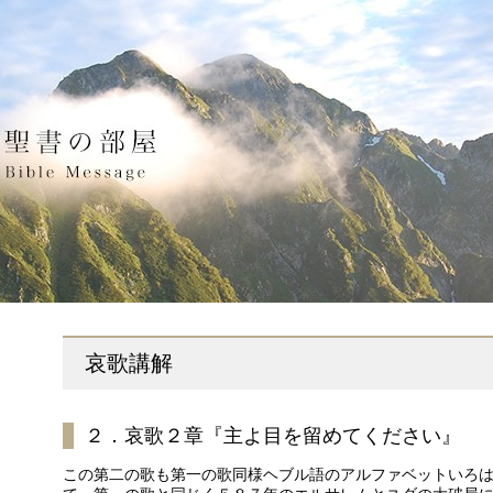
哀歌講解
２．哀歌２章『主よ目を留めてください』
この第二の歌も第一の歌同様ヘブル語のアルファベットいろ