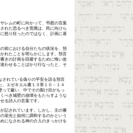
ルサレムの町に向かって、弔慰の言葉
らされた恐るべき荒廃は、民に向けら
序に怒り狂ったのではなく、計画に基
主の前における自分たちの状況を、預
欺かれたことを明らかにします。預言
の審きの計画を回避するために悔い改
、迷わせることばかり行なったと、そ
なされている偽りの平安を語る預言
た、エゼキエル書１３章１０－１４
塗って蔽い、中でその裂け目がもっ
驚くべき城壁の崩壊をもたらすような
させる詩人の言葉です。
葉が記されています。しかし、主の審
神の栄光と如何に調和するのかという
ためになされる神の介入のきっかけを