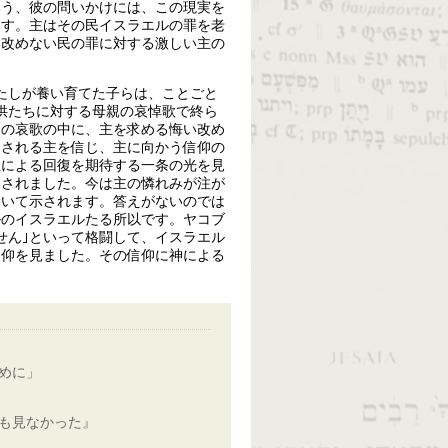
いう、彼の問いかけには、この現実を
ます。主はその民イスラエルの罪を老
い改めない民の罪に対する激しい主の
たしが養い育てた子らは、ことごと
供たちに対する母親の哀悼歌で終ら
この哀歌の中に、主を求める悔い改め
たされる主を信じ、主に向かう信仰の
主による回復を期待する一条の光を見
をされました。今は主の憐れみが注が
おいて示されます。答えがないのでは
ルのイスラエルたる所以です。ヤコブ
せん｣といって格闘して、イスラエル
信仰を見ました。その信仰に神による
めに」
も見なかった』