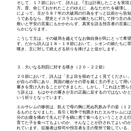
そして、１７節において、詩人は、｢主は計画したことを実現
方。昔、命じておかれたことのゆえに あなたがたを破壊し、
によって、主が５８７年の大破局の行為をずっと以前から告
うであるなら、歴史とイスラエルの敵たちに対して持つ主の
救いと平安の言葉にもかかわらず、真実を語る預言者の言葉
らかになります。
こうして主は、その破局を越えてなお御自身が民にとって希
す。だから詩人は１８－１９節において、シオンの娘たちに
嘆き、主に対して絶えざる祈りを捧げよと促がします。
３．大いなる刑罰に対する嘆き（２０－２２節）
２０節において、詩人は「主よ目を留めてよく見てください
が自らの罪にあり、異国の敵がその罪を裁く主の手として用
審きを受け入れることができました。しかし、｢これほど懲ら
う訴えは、もはやその審きが主の正義に反するのではないか
いう祈りとなっています。
エルサレムの惨状は、飢えで母の胸に死ぬ乳飲み子の姿（１
るものとなりました。長引く戦争で包囲されたエルサレムに
分のお腹を痛めて生んだ子を鍋に煮て食べるということさえ
育てた子を食べてもよいのか、そんなことが許されてよいの
れています。征服者は祭司や預言者を主の聖所で殺している