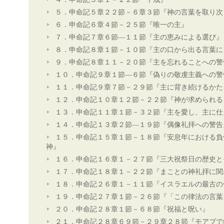
５．申命記５章２２節－６章３節『神の言葉を取り次
６．申命記６章４節－２５節『唯一の主』
７．申命記７章６節―１１節『主の恵みによる選び』
８．申命記８章１節－１０節『主の口から出る言葉に
９．申命記８章１１－２０節『主を忘れることへの警
１０．申命記９章１節―６節『偽りの敬虔主義への警
１１．申命記９章７節－２９節『主に背き続けるかた
１２．申命記１０章１２節－２２節『神が求められる
１３．申命記１１章１節－３２節『主を愛し、主に仕
１４．申命記１３章２節―１９節『偶像礼拝への警告
１５．申命記１５章１節－１８節『安息年における負
神』
１６．申命記１６章１－２７節『三大祝祭日の歴史と
１７．申命記１８章１－２２節『まことの神礼拝に関
１８．申命記２６章１－１１節『イスラエルの最古の
１９．申命記２７章１節－２６節『「この律法の言葉
２０．申命記２８章１節－６８節『祝福と呪い』
２１．申命記２８章６９節－２９章２８節『モアブで