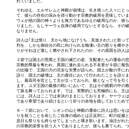
れていました。
それゆえ、エルサレムと神殿が崩壊は、生き残った人々にと
て、彼らの存在の深みを揺り動かす宗教的破局を意味してい
ウェが他の国の神々よりも無力であるゆえの破局なのか、彼
りました。もしヤーウェ自身の破局でないとするなら、その
なりません。
詩人は｢主は憤り…天から地になげうち…見放された｣と歌っ
判を、しかも御自分の民に向けられる物凄い主の怒りを燃や
りがそれほど激しく燃やされ下されたのか、その原因を詩人
２節では国土の荒廃と王国の滅亡の姿、支配者たちの運命の
宗教的尊厳を奪われ、異国に連れ去られる不名誉が９節に報
の比喩で、王国の力の完全な失墜が語られ、国土が敵の手に
語り、国土の破壊は、主の責任において行われたことを語り
し、最高司令官として主が立っておられ、敵となって弓を引
ます。ユダ王国の最後の戦いにおいて、主はその困窮の中の
て振る舞っておられます。では、実際的にも究極的にも、主
には、詩人はここでは未決のままにしております。ヤーウェ
であり希望であり続けるという祈りの余地を残しておくため
６－７節において、シオンの山と神殿の運命に詩人は思いを
りを祝うことを命じたご自身の戒めとは正反対に、町の征服
息日も祭りをも終らせてしまったと嘆き歌います。油注がれ
の宗教的栄誉を担う人々でありましたが、彼らも棄てられ、