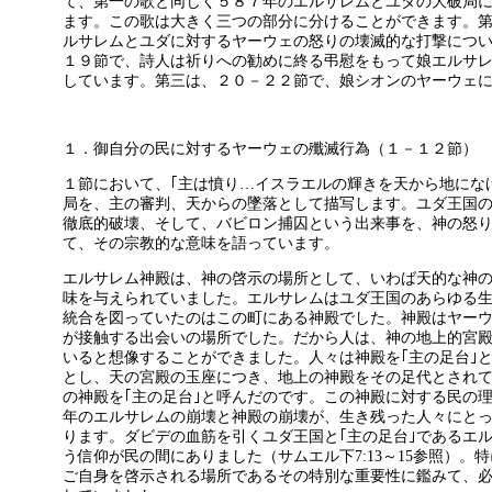
て、第一の歌と同じく５８７年のエルサレムとユダの大破局
ます。この歌は大きく三つの部分に分けることができます。
ルサレムとユダに対するヤーウェの怒りの壊滅的な打撃につ
１９節で、詩人は祈りへの勧めに終る弔慰をもって娘エルサ
しています。第三は、２０－２２節で、娘シオンのヤーウェ
１．御自分の民に対するヤーウェの殲滅行為（１－１２節）
１節において、｢主は憤り…イスラエルの輝きを天から地にな
局を、主の審判、天からの墜落として描写します。ユダ王国
徹底的破壊、そして、バビロン捕囚という出来事を、神の怒
て、その宗教的な意味を語っています。
エルサレム神殿は、神の啓示の場所として、いわば天的な神
味を与えられていました。エルサレムはユダ王国のあらゆる
統合を図っていたのはこの町にある神殿でした。神殿はヤー
が接触する出会いの場所でした。だから人は、神の地上的宮
いると想像することができました。人々は神殿を｢主の足台｣
とし、天の宮殿の玉座につき、地上の神殿をその足代とされ
の神殿を｢主の足台｣と呼んだのです。この神殿に対する民の
年のエルサレムの崩壊と神殿の崩壊が、生き残った人々にと
ります。ダビデの血筋を引くユダ王国と｢主の足台｣であるエ
う信仰が民の間にありました（サムエル下7:13～15参照）
ご自身を啓示される場所であるその特別な重要性に鑑みて、