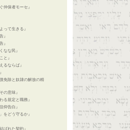
ぐ仲保者モーセ』
よって生きる』
告』
告』
くなな民』
こと』
えるならば』
』
債免除と奴隷の解放の精
その意味』
わる規定と職務』
信仰告白』
」をどう守るか』
結ばれた契約』