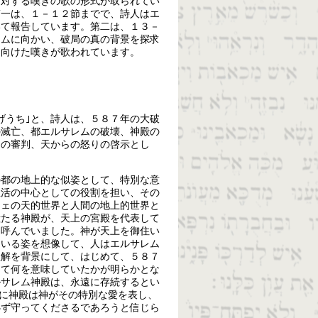
に対する嘆きの歌の形式が取られてい
第一は、１－１２節までで、詩人はエ
いて報告しています。第二は、１３－
レムに向かい、破局の真の背景を探求
に向けた嘆きが歌われています。
げうち｣と、詩人は、５８７年の大破
の滅亡、都エルサレムの破壊、神殿の
りの審判、天からの怒りの啓示とし
の都の地上的な似姿として、特別な意
生活の中心としての役割を担い、その
ウェの天的世界と人間の地上的世界と
殿たる神殿が、天上の宮殿を代表して
と呼んでいました。神が天上を御住い
ている姿を想像して、人はエルサレム
理解を背景にして、はじめて、５８７
って何を意味していたかが明らかとな
ルサレム神殿は、永遠に存続するとい
。特に神殿は神がその特別な愛を表し、
必ず守ってくださるであろうと信じら