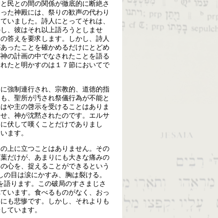
神と民との間の関係が徹底的に断絶さ
わった神殿には、祭りの歓声の代わり
っていました。詩人にとってそれは、
かし、彼はそれ以上語ろうとしませ
その答えを要求します。しかし、詩人
があったことを確かめるだけにとどめ
が神の計画の中でなされたことを語る
されたと明かすのは１７節においてで
国に強制連行され、宗教的、道徳的指
ても、聖所が汚され祭儀行為が不能と
もはや主の啓示を受けることはありま
うせ、神が沈黙されたのです。エルサ
中に伏して嘆くことだけでありまし
ています。
々の上に立つことはありません。その
言葉だけが、あまりにも大きな痛みの
々の心を、捉えることができるという
しの目は涙にかすみ、胸は裂ける。
を語ります。この破局のすさまじさ
れています。食べるものがなく、おっ
りにも悲惨です。しかし、それよりも
告しています。