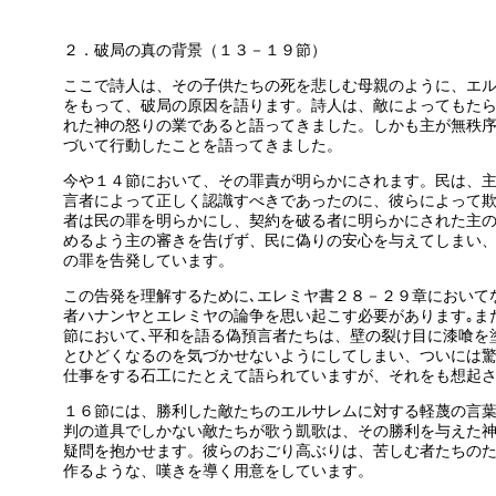
２．破局の真の背景（１３－１９節）
ここで詩人は、その子供たちの死を悲しむ母親のように、エ
をもって、破局の原因を語ります。詩人は、敵によってもた
れた神の怒りの業であると語ってきました。しかも主が無秩
づいて行動したことを語ってきました。
今や１４節において、その罪責が明らかにされます。民は、
言者によって正しく認識すべきであったのに、彼らによって
者は民の罪を明らかにし、契約を破る者に明らかにされた主
めるよう主の審きを告げず、民に偽りの安心を与えてしまい
の罪を告発しています。
この告発を理解するために､エレミヤ書２８－２９章において
者ハナンヤとエレミヤの論争を思い起こす必要があります｡ま
節において､平和を語る偽預言者たちは、壁の裂け目に漆喰を
とひどくなるのを気づかせないようにしてしまい、ついには
仕事をする石工にたとえて語られていますが、それをも想起
１６節には、勝利した敵たちのエルサレムに対する軽蔑の言
判の道具でしかない敵たちが歌う凱歌は、その勝利を与えた
疑問を抱かせます。彼らのおごり高ぶりは、苦しむ者たちの
作るような、嘆きを導く用意をしています。