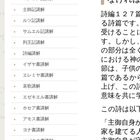
士師記講解
詩編１２７
ルツ記講解
る詩篇です
受けること
サムエル記講解
す。しかし
列王記講解
の部分は全
詩編講解
における神
イザヤ書講解
節は、子供
エレミヤ書講解
篇であるか
上げ、この
哀歌講解
意味を共に
エゼキエル書講解
この詩は以
ホセア書講解
アモス書講解
「主御自身
ヨナ書講解
家を建てる