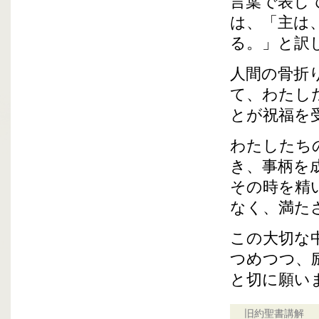
言葉で表し
は、「主は
る。」と訳
人間の骨折
て、わたし
とが祝福を
わたしたち
き、事柄を
その時を精
なく、満た
この大切な
つめつつ、
と切に願い
旧約聖書講解