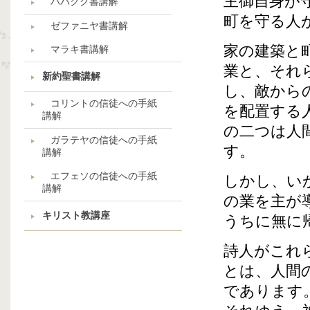
主御自身が
ハバクク書講解
町を守る人
ゼファニヤ書講解
家の建築と
マラキ書講解
業と、それ
新約聖書講解
し、敵から
コリントの信徒への手紙
を配置する
講解
の二つは人
ガラテヤの信徒への手紙
す。
講解
エフェソの信徒への手紙
しかし、い
講解
の業を主が
キリスト教講座
うちに無に
詩人がこれ
とは、人間
であります