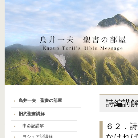
鳥井一夫 聖書の部屋
詩編講
旧約聖書講解
６２．詩
申命記講解
なけれ
ヨシュア記講解