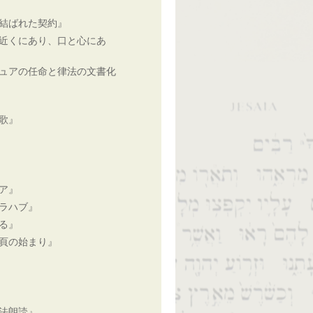
結ばれた契約』
近くにあり、口と心にあ
ュアの任命と律法の文書化
歌』
ア』
ラハブ』
る』
頁の始まり』
法朗読』