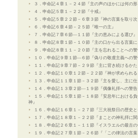
３．申命記４章１－２４節『主の声のほかには何の形
４．申命記５章１－２２節『十戒』
５．申命記５章２２節－６章３節『神の言葉を取り次
６．申命記６章４節－２５節『唯一の主』
７．申命記７章６節―１１節『主の恵みによる選び』
８．申命記８章１節－１０節『主の口から出る言葉に
９．申命記８章１１－２０節『主を忘れることへの警
１０．申命記９章１節―６節『偽りの敬虔主義への警
１１．申命記９章７節－２９節『主に背き続けるかた
１２．申命記１０章１２節－２２節『神が求められる
１３．申命記１１章１節－３２節『主を愛し、主に仕
１４．申命記１３章２節―１９節『偶像礼拝への警告
１５．申命記１５章１節－１８節『安息年における負
神』
１６．申命記１６章１－２７節『三大祝祭日の歴史と
１７．申命記１８章１－２２節『まことの神礼拝に関
１８．申命記２６章１－１１節『イスラエルの最古の
１９．申命記２７章１節－２６節『「この律法の言葉