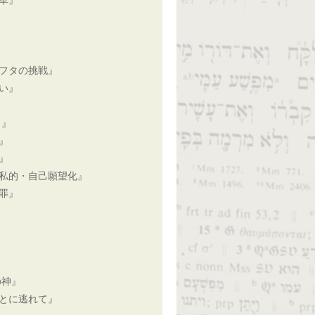
革』
フタの挑戦』
い』
と』
』
』
私的・自己願望化』
罪』
の神』
とに逃れて』