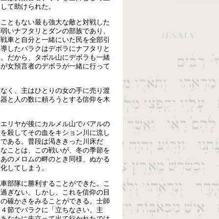
こして助けられた。
たこともない最も強大な敵と対戦した
の弱いナフタリとダンの部族であり、
の戦車と自分と一緒にいた民を全部引
指導したバラクはデボラにナフタリと
い。だから、タボル山にデボラも一緒
男が女預言者のデボラが一緒に行って
はなく、主はひとりの女の手に売り渡
武器と人の数に頼ろうとする信仰を木
者エリヤが後にカルメル山でバアルの
ちを殺してその血をキション川に流し
ィである。普段は渇ききった川床だ
いなことは、この戦いが、冬の季節を
、あのメロムの畔のとき同様、ぬかる
と化してしまう。
戦車部隊に勝利することができた。こ
に過ぎない。しかし、これを信仰の目
きの確かさをみることができる。士師
１４節でバラクに「立ちなさい。主
、あなたに先立って出て行かれたでは