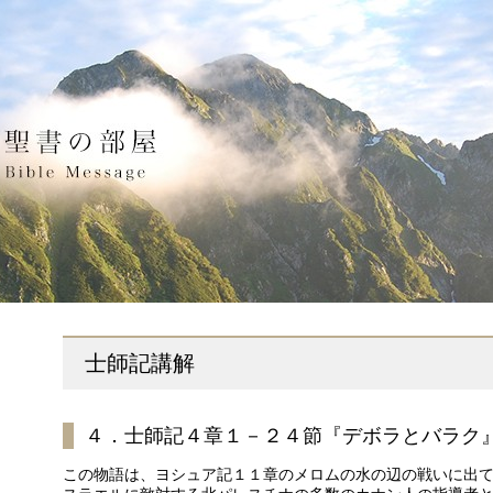
士師記講解
４．士師記４章１－２４節『デボラとバラク
この物語は、ヨシュア記１１章のメロムの水の辺の戦いに出