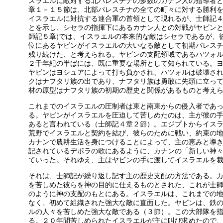
スラエルに敵対する北パレスチナの多数のカナン人の指導者
章１－１５節は、北部パレスチナの全ての町々に対する勝利
イスラエルに対抗する連合軍の首領として現れるが、士師記
とを示し、シセラの指揮下にあるカナン人との対戦がヤビンと
師記５章)では、イスラエルの本来的な敵はシセラであるが、
位にあるヤビンがイスラエルの大いなる敵として初期パレス
残り続けた、と考えられる。ヤビンの支配領域であるハツォ
２千年紀の半ばには、既に重要な場所として知られている。
ヤビンはヨシュアによって打ち負かされ、ハツォルは破壊さ
クはナフタリ族の出であり、ナフタリ族は勇敢に先頭に立っ
材の原型はナフタリ族の初期の歴史と関係があるものと考え
これまでのイスラエルの圧制者は東と南東からの侵入者であ
る。ヤビンがイスラエルを圧迫して苦しめたのは、主が彼の
あると言われている（士師記４章２節）。エジプトからイス
荒野でイスラエルと契約を結び、彼らのために戦い、約束の
カナンで農耕生活を身につけることによって、主の恵みと導
記されているデボラの歌にあるように、カナンの「新しい神
ていった。それゆえ、主はヤビンの手に渡してイスラエルを
それは、士師記が繰り返し記す主の歴史支配の方法である。
を苦しめた彼らを神の目的に仕えるものとされた、これが士
のように神の支配のもとにある。イスラエルは、これまでの
なく、初めて組織された強大な敵に直面した。ヤビンは、鉄
ルの人々を苦しめた強大な敵である（３節）。この大部隊を
る。２０年間苦しめられたイスラエルが主に叫び求めたので