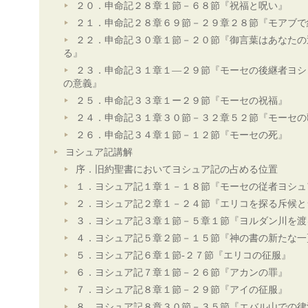
２０．申命記２８章１節－６８節『祝福と呪い』
２１．申命記２８章６９節－２９章２８節『モアブで
２２．申命記３０章１節－２０節『御言葉はあなたの
る』
２３．申命記３１章１―２９節『モーセの後継者ヨシ
の意義』
２５．申命記３３章１ー２９節『モーセの祝福』
２４．申命記３１章３０節－３２章５２節『モーセの
２６．申命記３４章１節－１２節『モーセの死』
ヨシュア記講解
序．旧約聖書においてヨシュア記の占める位置
１．ヨシュア記１章１－１８節『モーセの従者ヨシュ
２．ヨシュア記２章１－２４節『エリコを探る斥候と
３．ヨシュア記３章１節－５章１節『ヨルダン川を渡
４．ヨシュア記５章２節－１５節『神の書の新たな一
５．ヨシュア記６章１節-２７節『エリコの征服』
６．ヨシュア記７章１節－２６節『アカンの罪』
７．ヨシュア記８章１節－２９節『アイの征服』
８．ヨシュア記８章３０節－３５節『エバル山での律