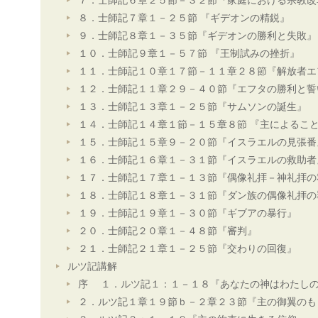
７．士師記６章２５節－３２節『家庭における宗教改
８．士師記７章１－２５節 『ギデオンの精鋭』
９．士師記８章１－３５節『ギデオンの勝利と失敗』
１０．士師記９章１－５７節 『王制試みの挫折』
１１．士師記１０章１７節－１１章２８節『解放者エ
１２．士師記１１章２９－４０節『エフタの勝利と誓
１３．士師記１３章１－２５節『サムソンの誕生』
１４．士師記１４章１節－１５章８節 『主によるこ
１５．士師記１５章９－２０節『イスラエルの見張番
１６．士師記１６章１－３１節『イスラエルの救助者
１７．士師記１７章１－１３節『偶像礼拝－神礼拝の
１８．士師記１８章１－３１節『ダン族の偶像礼拝の
１９．士師記１９章１－３０節『ギブアの暴行』
２０．士師記２０章１－４８節『審判』
２１．士師記２１章１－２５節『交わりの回復』
ルツ記講解
序 １．ルツ記１：１－１８『あなたの神はわたし
２．ルツ記１章１９節ｂ－２章２３節『主の御翼のも