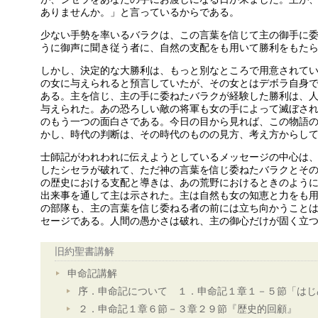
ありませんか。」と言っているからである。
少ない手勢を率いるバラクは、この言葉を信じて主の御手に
うに御声に聞き従う者に、自然の支配をも用いて勝利をもた
しかし、決定的な大勝利は、もっと別なところで用意されて
の女に与えられると預言していたが、その女とはデボラ自身
ある。主を信じ、主の手に委ねたバラクが経験した勝利は、
与えられた。あの恐ろしい敵の将軍も女の手によって滅ぼさ
のもう一つの面白さである。今日の目から見れば、この物語
かし、時代の判断は、その時代のものの見方、考え方からし
士師記がわれわれに伝えようとしているメッセージの中心は
したシセラが破れて、ただ神の言葉を信じ委ねたバラクとそ
の歴史における支配と導きは、あの荒野におけるときのよう
出来事を通して主は示された。主は自然も女の知恵と力をも
の部隊も、主の言葉を信じ委ねる者の前には立ち向かうこと
セージである。人間の愚かさは破れ、主の御心だけが固く立
旧約聖書講解
申命記講解
序．申命記について １．申命記１章１－５節「はじ
２．申命記１章６節－３章２９節『歴史的回顧』