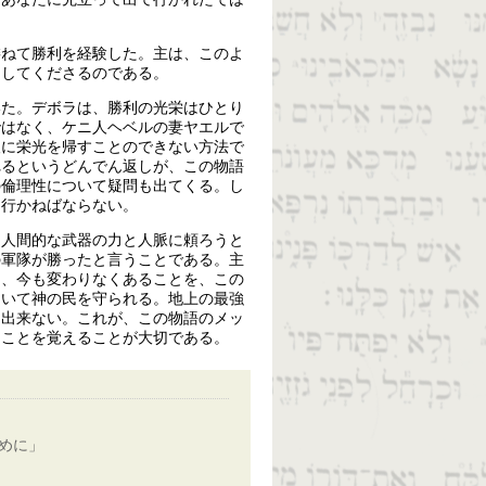
委ねて勝利を経験した。主は、このよ
らしてくださるのである。
いた。デボラは、勝利の光栄はひとり
ではなく、ケニ人ヘベルの妻ヤエルで
人に栄光を帰すことのできない方法で
れるというどんでん返しが、この物語
の倫理性について疑問も出てくる。し
て行かねばならない。
、人間的な武器の力と人脈に頼ろうと
の軍隊が勝ったと言うことである。主
に、今も変わりなくあることを、この
用いて神の民を守られる。地上の最強
は出来ない。これが、この物語のメッ
つことを覚えることが大切である。
めに」