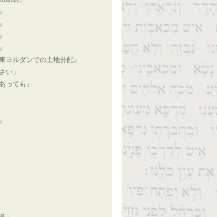
』
』
』
』
東ヨルダンでの土地分配』
さい」
あっても』
』