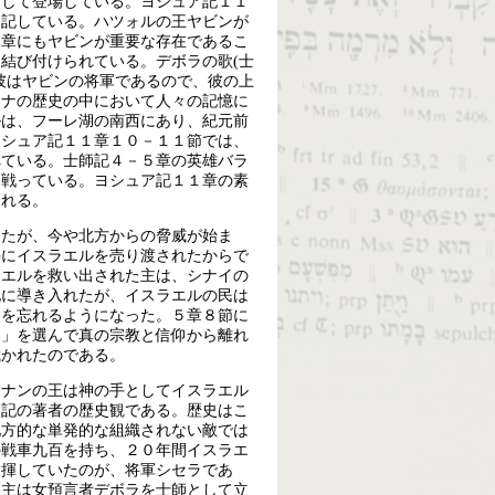
として登場している。ヨシュア記１１
を記している。ハツォルの王ヤビンが
４章にもヤビンが重要な存在であるこ
結び付けられている。デボラの歌(士
彼はヤビンの将軍であるので、彼の上
チナの歴史の中において人々の記憶に
ルは、フーレ湖の南西にあり、紀元前
ヨシュア記１１章１０－１１節では、
れている。士師記４－５章の英雄バラ
て戦っている。ヨシュア記１１章の素
られる。
ったが、今や北方からの脅威が始ま
手にイスラエルを売り渡されたからで
ラエルを救い出された主は、シナイの
地に導き入れたが、イスラエルの民は
きを忘れるようになった。５章８節に
々」を選んで真の宗教と信仰から離れ
裁かれたのである。
カナンの王は神の手としてイスラエル
師記の著者の歴史観である。歴史はこ
地方的な単発的な組織されない敵では
の戦車九百を持ち、２０年間イスラエ
指揮していたのが、将軍シセラであ
、主は女預言者デボラを士師として立