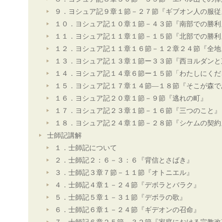
９．ヨシュア記９章１節－２７節『ギブオン人の服従
１０．ヨシュア記１０章１節－４３節『南部での勝利
１１．ヨシュア記１１章１節－１５節『北部での勝利
１２．ヨシュア記１１章１６節－１２章２４節『全地
１３．ヨシュア記１３章１節ー３３節『西ヨルダンと
１４．ヨシュア記１４章６節ー１５節「わたしにくだ
１５．ヨシュア記１７章１４節―１８節『そこが森で
１６．ヨシュア記２０章１節－９節『逃れの町』
１７．ヨシュア記２３章１節－１６節『三つのこと』
１８．ヨシュア記２４章１節－２８節『シケムの契約
士師記講解
１．士師記について
２．士師記２：６－３：６『背信とさばき』
３．士師記３章７節－１１節『オトニエル』
４．士師記４章１－２４節『デボラとバラク』
５．士師記５章１－３１節『デボラの歌』
６．士師記６章１－２４節『ギデオンの召命』