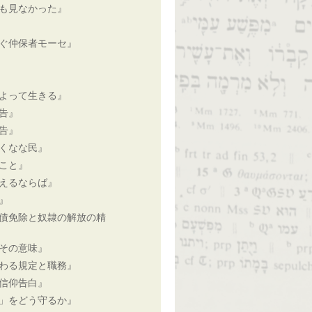
も見なかった』
ぐ仲保者モーセ』
よって生きる』
告』
告』
くなな民』
こと』
えるならば』
』
債免除と奴隷の解放の精
その意味』
わる規定と職務』
信仰告白』
」をどう守るか』