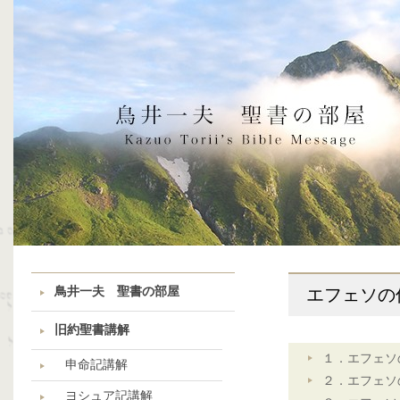
鳥井一夫 聖書の部屋
エフェソの
旧約聖書講解
１．エフェソ
申命記講解
２．エフェソ
ヨシュア記講解