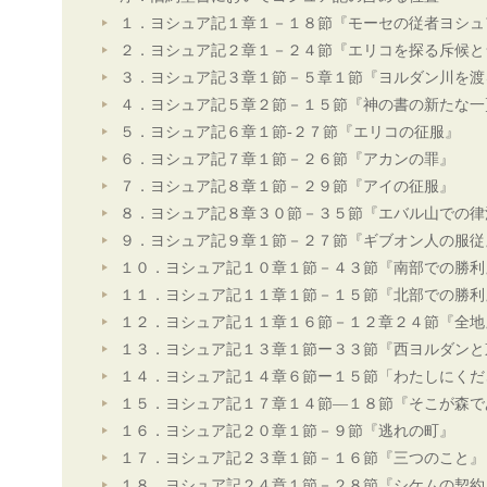
１．ヨシュア記１章１－１８節『モーセの従者ヨシュ
２．ヨシュア記２章１－２４節『エリコを探る斥候と
３．ヨシュア記３章１節－５章１節『ヨルダン川を渡
４．ヨシュア記５章２節－１５節『神の書の新たな一
５．ヨシュア記６章１節-２７節『エリコの征服』
６．ヨシュア記７章１節－２６節『アカンの罪』
７．ヨシュア記８章１節－２９節『アイの征服』
８．ヨシュア記８章３０節－３５節『エバル山での律
９．ヨシュア記９章１節－２７節『ギブオン人の服従
１０．ヨシュア記１０章１節－４３節『南部での勝利
１１．ヨシュア記１１章１節－１５節『北部での勝利
１２．ヨシュア記１１章１６節－１２章２４節『全地
１３．ヨシュア記１３章１節ー３３節『西ヨルダンと
１４．ヨシュア記１４章６節ー１５節「わたしにくだ
１５．ヨシュア記１７章１４節―１８節『そこが森で
１６．ヨシュア記２０章１節－９節『逃れの町』
１７．ヨシュア記２３章１節－１６節『三つのこと』
１８．ヨシュア記２４章１節－２８節『シケムの契約