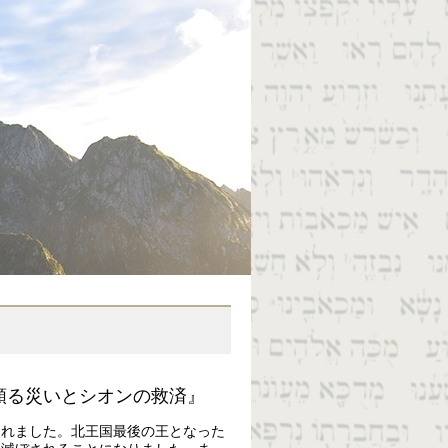
頼る災いとシオンの救済』
されました。北王国最後の王となった