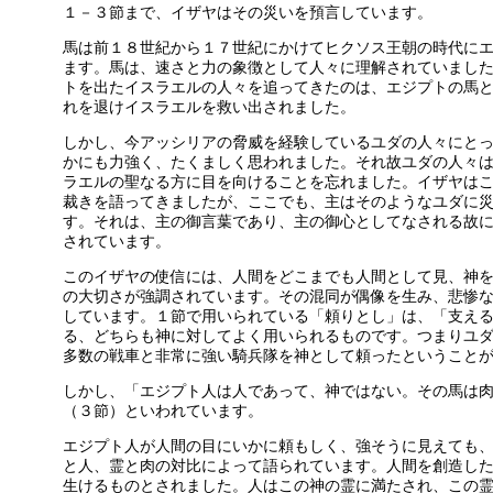
１－３節まで、イザヤはその災いを預言しています。
馬は前１８世紀から１７世紀にかけてヒクソス王朝の時代に
ます。馬は、速さと力の象徴として人々に理解されていまし
トを出たイスラエルの人々を追ってきたのは、エジプトの馬
れを退けイスラエルを救い出されました。
しかし、今アッシリアの脅威を経験しているユダの人々にと
かにも力強く、たくましく思われました。それ故ユダの人々
ラエルの聖なる方に目を向けることを忘れました。イザヤは
裁きを語ってきましたが、ここでも、主はそのようなユダに
す。それは、主の御言葉であり、主の御心としてなされる故
されています。
このイザヤの使信には、人間をどこまでも人間として見、神
の大切さが強調されています。その混同が偶像を生み、悲惨
しています。１節で用いられている「頼りとし」は、「支え
る、どちらも神に対してよく用いられるものです。つまりユ
多数の戦車と非常に強い騎兵隊を神として頼ったということ
しかし、「エジプト人は人であって、神ではない。その馬は
（３節）といわれています。
エジプト人が人間の目にいかに頼もしく、強そうに見えても
と人、霊と肉の対比によって語られています。人間を創造し
生けるものとされました。人はこの神の霊に満たされ、この