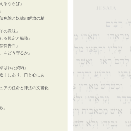
えるならば』
』
債免除と奴隷の解放の精
その意味』
わる規定と職務』
信仰告白』
」をどう守るか』
結ばれた契約』
近くにあり、口と心にあ
ュアの任命と律法の文書化
歌』