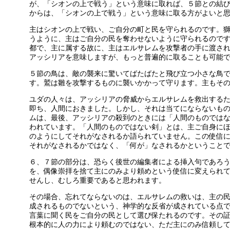
が、「シオンの上で戦う」という意味に取れば、５節との結
からは、「シオンの上で戦う」という意味に取る方がよいと
主はシオンの上で戦い、ご自分の町と民を守られるのです。
うように、主はご自分の民を奪わせないように守られるので
都で、主に属する故に、主はエルサレムを攻撃者の手に渡さ
アッシリアを意味しますが、もっと普遍的に取ることも可能
５節の鳥は、敵の襲来に驚いてばたばたと飛び立つ小さな鳥
す。鷲は雛を攻撃するものに襲いかかって守ります。主もそ
ユダの人々は、アッシリアの脅威からエルサレムを救出する
即ち、人間におきました。しかし、それは当てにならないも
ムは、最後、アッシリアの殺到のときには「人間のものでは
われています。「人間のものではない剣」とは、主ご自身に
のようにしてそれがなされるか語られていません。この使信
それがなされるかではなく、「何が」なされるかということ
６、７節の部分は、恐らく後世の編集者による挿入句であろ
を、偶像崇拝を捨て主にのみより頼めという使信に変えられ
せんし、むしろ重要であると思われます。
その場合、忘れてならないのは、エルサレムの救いは、主の
成されるものでないという、神学的な反省が成されている点
言葉に聞く民をご自分の民として選び保たれるのです。その
根本的に人の力により頼むのではない、ただ主にのみ信頼し