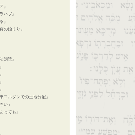
ア』
ラハブ』
る』
頁の始まり』
法朗読』
』
』
』
』
東ヨルダンでの土地分配』
さい」
あっても』
』