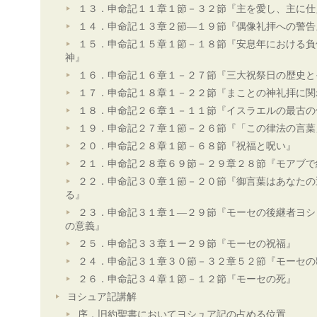
１３．申命記１１章１節－３２節『主を愛し、主に仕
１４．申命記１３章２節―１９節『偶像礼拝への警告
１５．申命記１５章１節－１８節『安息年における負
神』
１６．申命記１６章１－２７節『三大祝祭日の歴史と
１７．申命記１８章１－２２節『まことの神礼拝に関
１８．申命記２６章１－１１節『イスラエルの最古の
１９．申命記２７章１節－２６節『「この律法の言葉
２０．申命記２８章１節－６８節『祝福と呪い』
２１．申命記２８章６９節－２９章２８節『モアブで
２２．申命記３０章１節－２０節『御言葉はあなたの
る』
２３．申命記３１章１―２９節『モーセの後継者ヨシ
の意義』
２５．申命記３３章１ー２９節『モーセの祝福』
２４．申命記３１章３０節－３２章５２節『モーセの
２６．申命記３４章１節－１２節『モーセの死』
ヨシュア記講解
序．旧約聖書においてヨシュア記の占める位置