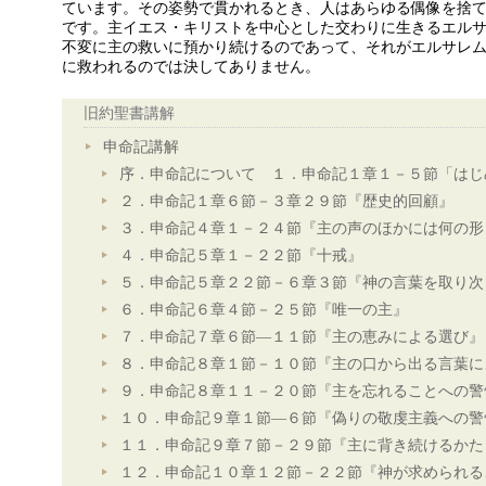
ています。その姿勢で貫かれるとき、人はあらゆる偶像を捨
です。主イエス・キリストを中心とした交わりに生きるエル
不変に主の救いに預かり続けるのであって、それがエルサレ
に救われるのでは決してありません。
旧約聖書講解
申命記講解
序．申命記について １．申命記１章１－５節「はじ
２．申命記１章６節－３章２９節『歴史的回顧』
３．申命記４章１－２４節『主の声のほかには何の形
４．申命記５章１－２２節『十戒』
５．申命記５章２２節－６章３節『神の言葉を取り次
６．申命記６章４節－２５節『唯一の主』
７．申命記７章６節―１１節『主の恵みによる選び』
８．申命記８章１節－１０節『主の口から出る言葉に
９．申命記８章１１－２０節『主を忘れることへの警
１０．申命記９章１節―６節『偽りの敬虔主義への警
１１．申命記９章７節－２９節『主に背き続けるかた
１２．申命記１０章１２節－２２節『神が求められる