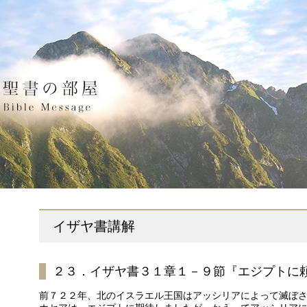
イザヤ書講解
２３．イザヤ書３１章１－９節『エジプトに
前７２２年、北のイスラエル王国はアッシリアによって滅ぼ