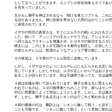
として立つことができます。エジプトの存在自体もそうであ
を見失っていました。
主がもし御手を伸ばされるなら、助ける者エジプトも、これ
るほかありません。神に信頼を寄せない人間のはかりごとの
に表現されています。
イザヤの預言の真実さは、すぐにエルテケの戦いにおけるエ
した。続いて、アッシリアの王センナケリブは、アシュケロ
へ回り込んでラキシュを壊滅させ、ヒゼキヤの統治するユダ
碑文には、このときユダ王国の４６都市を制圧し、占領した
の砦エルサレムは、怒濤のようなアッシリア軍の前に、まさ
その状況は、２９章のアリエル預言に反映しています。
しかし、イザヤはそのようにエルサレムにもたらされる災い
言しています。しかしそれは、ユダが正しいからではありま
あることが語られています。民は不誠実であっても、主は誠
４節は比喩を用いて語られています。獅子も鳥も主に譬えら
われているのは、ユダの指導者たちのことです。彼らはセン
中心に同盟策によって対抗しようとします。しかし、主は裁
す。しかし、獅子である主はシオンの山でこれと戦われると
４節の最後の行は、翻訳上は「シオンに敵して戦う」と訳す
ことも可能です。「シオンに敵して戦う」という意味に取れ