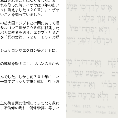
に滅ぼされることになりました。ま
これを取った時、イザヤは３年のあい
人々に訴えました（２０章）。イザヤ
しいことを知っていました。
南の超大国エジプトとの間にあって揺
王サルゴン二世が７０５年に戦死した
ャバカに使者を送り、エジプトと契約
れを「死の契約」（２８：１５）と呼
アシュケロンやエクロン等とともに、
ムの城壁を堅固にし、ギホンの泉から
。
せんでした。しかし前７０１年に、い
ケ平野でアッシリア軍と戦い、打ち破
、主の御言葉に信頼して歩むなら救わ
故、不信仰の現れ、偶像崇拝に等しい