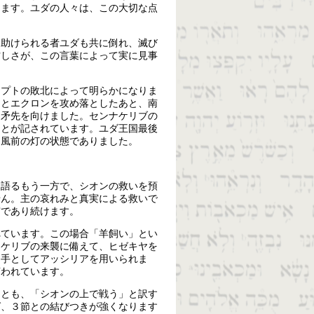
ります。ユダの人々は、この大切な点
に助けられる者ユダも共に倒れ、滅び
空しさが、この言葉によって実に見事
ジプトの敗北によって明らかになりま
ンとエクロンを攻め落としたあと、南
に矛先を向けました。センナケリブの
ことが記されています。ユダ王国最後
に風前の灯の状態でありました。
を語るもう一方で、シオンの救いを預
せん。主の哀れみと真実による救いで
実であり続けます。
れています。この場合「羊飼い」とい
ナケリブの来襲に備えて、ヒゼキヤを
き手としてアッシリアを用いられま
言われています。
ことも、「シオンの上で戦う」と訳す
ば、３節との結びつきが強くなります