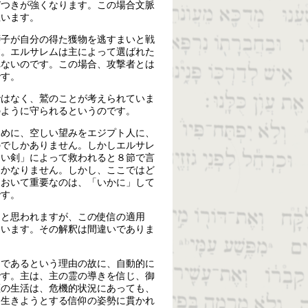
びつきが強くなります。この場合文脈
思います。
獅子が自分の得た獲物を逃すまいと戦
す。エルサレムは主によって選ばれた
れないのです。この場合、攻撃者とは
です。
ではなく、鷲のことが考えられていま
のように守られるというのです。
ために、空しい望みをエジプト人に、
のでしかありません。しかしエルサレ
ない剣」によって救われると８節で言
ほかなりません。しかし、ここではど
において重要なのは、「いかに」して
です。
うと思われますが、この使信の適用
ています。その解釈は間違いでありま
民であるという理由の故に、自動的に
です。主は、主の霊の導きを信じ、御
証の生活は、危機的状況にあっても、
て生きようとする信仰の姿勢に貫かれ