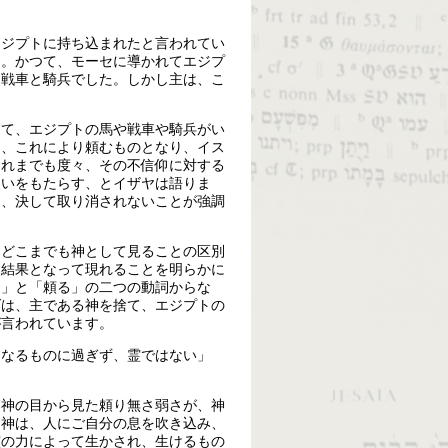
エジプトに持ち込まれたと言われてい
た。かつて、モーセに導かれてエジプ
と戦車と騎兵でした。しかし主は、こ
って、エジプトの馬や戦車や騎兵がい
は、これにより頼むものとなり、イス
これまでも度々、その不信仰に対する
災いをもたらす、とイザヤは語りま
に、決して取り消されないことが強調
をどこまでも神として見ることの区別
な結果となって現れることを明らかに
る」と「頼る」の二つの動詞からな
ダは、主である神を捨て、エジプトの
が言われています。
肉なるものに過ぎず、霊ではない」
、神の目から見た頼り無さ弱さが、神
た神は、人にご自分の息を吹き込み、
霊の力によって生かされ、生けるもの