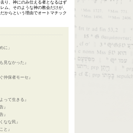
て去り、神にのみ仕える者となるはず
サレム、そのような神の教会だけが、
ムだからという理由でオートマチック
めに」
も見なかった』
ぐ仲保者モーセ』
よって生きる』
告』
告』
くなな民』
こと』