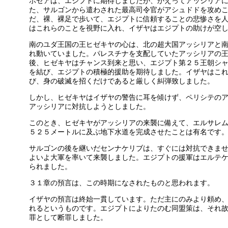
ホセアは、エジプトに期待しましたが、かえってアッシリア
た、サルゴンから遣わされた最高司令官がアシュドドを攻め
だ、裸、裸足で歩いて、エジプトに信頼することの悲惨さを
はこれらのことを視野に入れ、イザヤはエジプトの助けが空
南のユダ王国の王ヒゼキヤの心は、北の超大国アッシリアと
れ動いていました。パレスチナを支配していたアッシリアの
後、ヒゼキヤはチャンス到来と思い、エジプト第２５王朝シ
を結び、エジプトの積極的援助を期待しました。イザヤはこ
び、身の破滅を招くだけであると厳しく糾弾致しました。
しかし、ヒゼキヤはイザヤの警告に耳を傾けず、ペリシテの
アッシリアに対抗しようとしました。
このとき、ヒゼキヤがアッシリアの来襲に備えて、エルサレ
５２５メートルに及ぶ地下水道を完成させたことは有名です
サルゴンの後を継いだセンナケリブは、すぐには対抗できま
よいよ大軍を率いて来襲しました。エジプトの援軍はエルテ
られました。
３１章の預言は、この時期になされたものと思われます。
イザヤの預言は終始一貫しています。ただ主にのみより頼め
れるというものです。エジプトによりたのむ同盟策は、それ
罪として断罪しました。