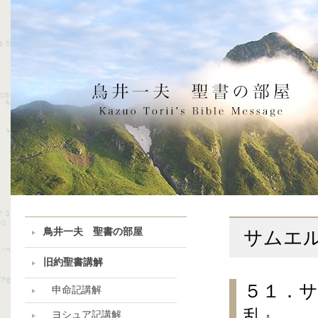
鳥井一夫 聖書の部屋
サムエ
旧約聖書講解
５１．
申命記講解
乱』
ヨシュア記講解