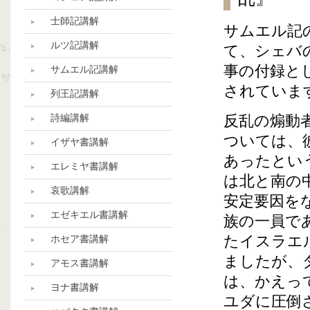
士師記講解
サムエル記
ルツ記講解
て、シェバ
事の付録と
サムエル記講解
されていま
列王記講解
詩編講解
反乱の煽動
ついては、
イザヤ書講解
あったとい
エレミヤ書講解
は北と南の
哀歌講解
安定要因を
エゼキエル書講解
族の一員で
たイスラエ
ホセア書講解
ましたが、
アモス書講解
は、かえっ
ヨナ書講解
ユダに圧倒