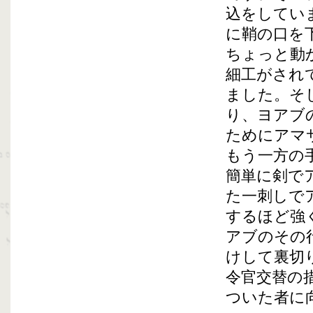
込をしてい
に鞘の口を
ちょっと動
細工がされ
ました。そ
り、ヨアブ
ためにアマ
もう一方の
簡単に剣で
た一刺しで
するほど強
アブのその
けして裏切
令官交替の
ついた者に