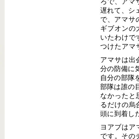
ろで、アマ
遅れて、シ
で、アマサ
ギブオンの
いたわけで
つけたアマ
アマサは出
分の防備に
自分の部隊
部隊は誰の
なかったと
るだけの烏
頭に到着し
ヨアブはア
です。その