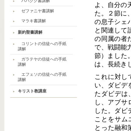
ハバクク書講解
よ、自分の
ゼファニヤ書講解
た。２節に
の息子シェ
マラキ書講解
と関連して
新約聖書講解
の同属の者
コリントの信徒への手紙
で、戦闘能
講解
節）ました
ガラテヤの信徒への手紙
は、長続き
講解
エフェソの信徒への手紙
これに対し
講解
い、ダビデ
キリスト教講座
たダビデは
し、アブサ
した。ダビ
ことをサム
とった融和