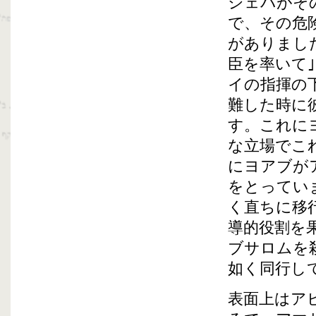
シェバがそ
で、その危
がありまし
臣を率いて
イの指揮の
難した時に
す。これに
な立場でこ
にヨアブが
をとってい
く直ちに移
導的役割を
ブサロムを
如く同行し
表面上はア