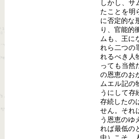
しかし、サ
たことを明
に否定的な
り、官能的
ムも、王に
れら二つの
れるべき人
っても当然
の恩恵のお
ムエル記の
うにして存
存続したの
せん。それ
う恩恵のゆ
れば最低の
中）こそ、