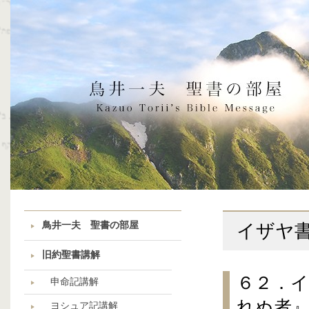
鳥井一夫 聖書の部屋
イザヤ
旧約聖書講解
６２．イ
申命記講解
れぬ者
ヨシュア記講解