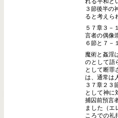
れる平和と
３節後半の
ると考えら
５７章３－
言者の偶像
６節と７－
魔術と姦淫
のとして語
として断罪
は、通常は
３７章２３
として神に
捕囚前預言
ました（エ
ころでの礼