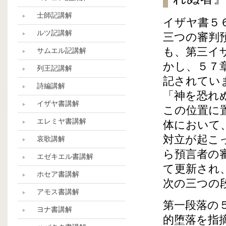
士師記講解
イザヤ書５
ルツ記講解
三つの審判
も、第三イ
サムエル記講解
かし、５７
列王記講解
記されてい
詩編講解
「神を恐れ
イザヤ書講解
この位置に
エレミヤ書講解
体において
対立が起こ
哀歌講解
ら預言者の
エゼキエル書講解
て更新され
ホセア書講解
次の三つの
アモス書講解
第一段落の
ヨナ書講解
的堕落を指