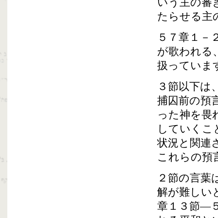
いう主の審
たらせる主
５７章１－
が歌われる
扱っていま
３節以下は
捕囚前の預
った神を畏
していくこ
状況と関連
これらの預
２節の言葉
解が難しい
章１３節―