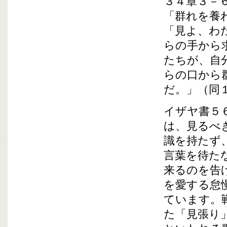
３４章３－
「群れを養
「見よ、わ
らの手から
たちが、自
らの口から
だ。」（同
イザヤ書５
は、見るべ
識を持たず
言葉を待た
来るのを告
を愛する怠
ています。
た「見張り