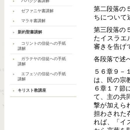
ハバクク書講解
第二段落の
ゼファニヤ書講解
ちについて
マラキ書講解
第三段落の
新約聖書講解
たイスラエ
コリントの信徒への手紙
審きを告げ
講解
各段落で述
ガラテヤの信徒への手紙
講解
５６章９－
エフェソの信徒への手紙
は、民の宗
講解
６章１７節
キリスト教講座
て、主の共
撃が加えら
担わされた
れば、「イ