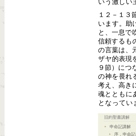
いう激しい
１２－１３
います。助
と、一息で
信頼するも
の言葉は、
ザヤ的表現
９節）につ
の神を畏れ
考え、高き
魂とともに
となってい
旧約聖書講解
申命記講解
序．申命記