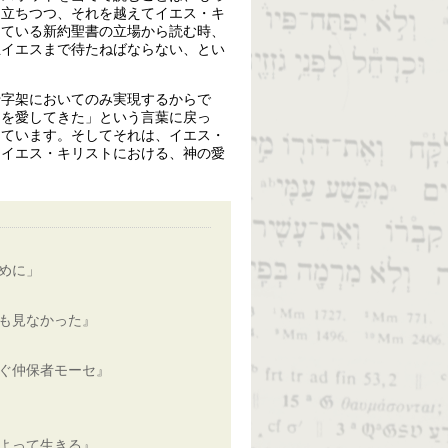
に立ちつつ、それを越えてイエス・キ
している新約聖書の立場から読む時、
主イエスまで待たねばならない、とい
十字架においてのみ実現するからで
ちを愛してきた」という言葉に戻っ
っています。そしてそれは、イエス・
、イエス・キリストにおける、神の愛
めに」
も見なかった』
ぐ仲保者モーセ』
よって生きる』