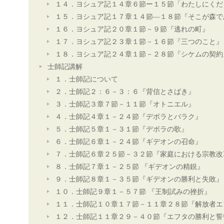
１４．ヨシュア記１４章６節ー１５節「わたしにくだ
１５．ヨシュア記１７章１４節―１８節『そこが森で
１６．ヨシュア記２０章１節－９節『逃れの町』
１７．ヨシュア記２３章１節－１６節『三つのこと』
１８．ヨシュア記２４章１節－２８節『シケムの契約
士師記講解
１．士師記について
２．士師記２：６－３：６『背信とさばき』
３．士師記３章７節－１１節『オトニエル』
４．士師記４章１－２４節『デボラとバラク』
５．士師記５章１－３１節『デボラの歌』
６．士師記６章１－２４節『ギデオンの召命』
７．士師記６章２５節－３２節『家庭における宗教改
８．士師記７章１－２５節 『ギデオンの精鋭』
９．士師記８章１－３５節『ギデオンの勝利と失敗』
１０．士師記９章１－５７節 『王制試みの挫折』
１１．士師記１０章１７節－１１章２８節『解放者エ
１２．士師記１１章２９－４０節『エフタの勝利と誓