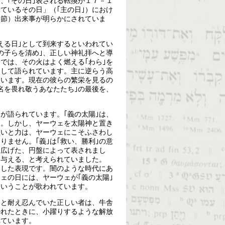
、｢その日｣表される転換が１７－１
ているその日」（｢主の日｣）におけ
１８節）出来事が明らかにされていま
燃える日｣として到来するといわれてい
の子らを清め｣、正しい神礼拝へと導
では、その火はよく燃える｢わら｣を
として語られています。主に逆らう高
ています。現在の彼らの繁栄を見るの
名を畏れ敬うあなたたち｣の最後を、
。
が語られています。｢義の太陽｣は、
す。しかし、ヤーウェを太陽神と置き
救いと力は、ヤーウェにこそふさわし
ません。｢義｣は｢救い、勝利｣の意
に広げた、円盤によって表されまし
を与える、と考えられていました。
用した表現です。闇のような時代にあ
ェの日には、ヤーウェが｢義の太陽｣
ということが歌われています。
っと耐え忍んでいた正しい者は、牛舎
かれたときに、小躍りするような解放
れています。