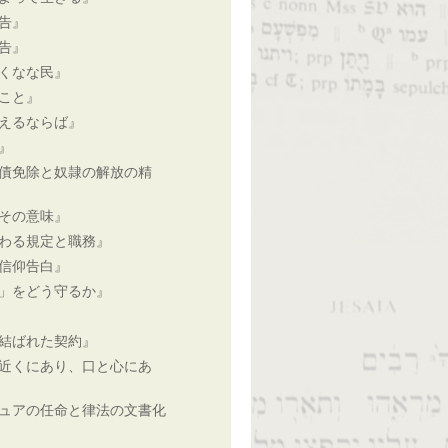
告』
告』
くなな民』
こと』
えるならば』
』
債免除と奴隷の解放の精
その意味』
わる規定と職務』
信仰告白』
」をどう守るか』
結ばれた契約』
近くにあり、口と心にあ
ュアの任命と律法の文書化