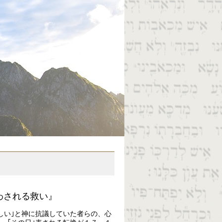
わされる救い』
しい｣と神に抗議していた者らの、心