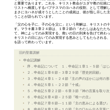
と重要であります。これを、キリスト教会がユダヤ教の伝統
リストへ橋渡しするバプテスマのヨハネの役割、として理解
まさにヨハネが成そうとしたことの成就は、彼が指し示した
うことが語られています。
「父の心を子に、子の心を父に」という和解は、キリストの
す。マラキ書３章２４節は、１章２節の「わたしはあなたた
て、神によってのみ実現する、救いの日の到来を告げて終わ
キリストの日においてのみ実現する恵みとしてもたらされる
を語って終わっています。
旧約聖書講解
申命記講解
序．申命記について １．申命記１章１－５節「はじ
２．申命記１章６節－３章２９節『歴史的回顧』
３．申命記４章１－２４節『主の声のほかには何の形
４．申命記５章１－２２節『十戒』
５．申命記５章２２節－６章３節『神の言葉を取り次
６．申命記６章４節－２５節『唯一の主』
７．申命記７章６節―１１節『主の恵みによる選び』
８．申命記８章１節－１０節『主の口から出る言葉に