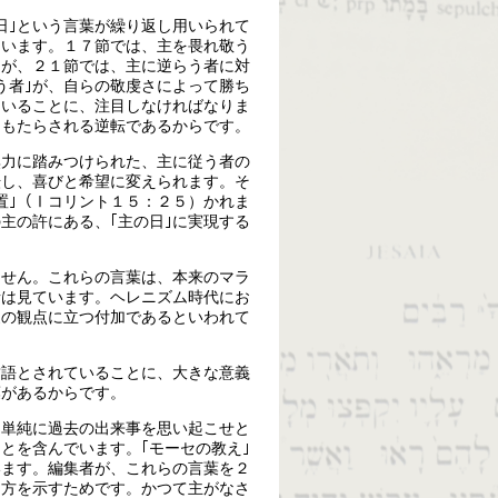
日｣という言葉が繰り返し用いられて
ています。１７節では、主を畏れ敬う
たが、２１節では、主に逆らう者に対
う者｣が、自らの敬虔さによって勝ち
ていることに、注目しなければなりま
てもたらされる逆転であるからです。
無力に踏みつけられた、主に従う者の
転し、喜びと希望に変えられます。そ
置｣（Ⅰコリント１５：２５）かれま
主の許にある、｢主の日｣に実現する
ません。これらの言葉は、本来のマラ
者は見ています。ヘレニズム時代にお
家の観点に立つ付加であるといわれて
結語とされていることに、大きな意義
葉があるからです。
、単純に過去の出来事を思い起こせと
とを含んでいます。｢モーセの教え｣
います。編集者が、これらの言葉を２
り方を示すためです。かつて主がなさ