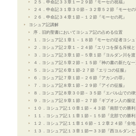
２５．申命記３３章１ー２９節『モーセの祝福』
２４．申命記３１章３０節－３２章５２節『モーセの
２６．申命記３４章１節－１２節『モーセの死』
ヨシュア記講解
序．旧約聖書においてヨシュア記の占める位置
１．ヨシュア記１章１－１８節『モーセの従者ヨシュ
２．ヨシュア記２章１－２４節『エリコを探る斥候と
３．ヨシュア記３章１節－５章１節『ヨルダン川を渡
４．ヨシュア記５章２節－１５節『神の書の新たな一
５．ヨシュア記６章１節-２７節『エリコの征服』
６．ヨシュア記７章１節－２６節『アカンの罪』
７．ヨシュア記８章１節－２９節『アイの征服』
８．ヨシュア記８章３０節－３５節『エバル山での律
９．ヨシュア記９章１節－２７節『ギブオン人の服従
１０．ヨシュア記１０章１節－４３節『南部での勝利
１１．ヨシュア記１１章１節－１５節『北部での勝利
１２．ヨシュア記１１章１６節－１２章２４節『全地
１３．ヨシュア記１３章１節ー３３節『西ヨルダンと