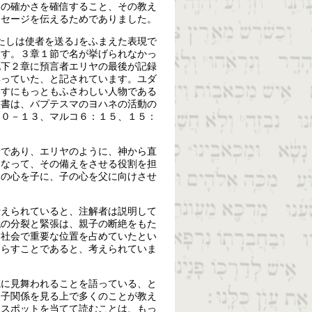
いの確かさを確信すること、その教え
ッセージを伝えるためでありました。
たしは使者を送る｣をふまえた表現で
ます。３章１節で名が挙げられなかっ
記下２章に預言者エリヤの最後が記録
昇っていた、と記されています。ユダ
わすにもっともふさわしい人物である
聖書は、バプテスマのヨハネの活動の
１０－１３、マルコ６：１５、１５：
者であり、エリヤのように、神から直
となって、その備えをさせる役割を担
父の心を子に、子の心を父に向けさせ
考えられていると、注解者は説明して
代の分裂と緊張は、親子の断絶をもた
ヤ社会で重要な位置を占めていたとい
たらすことであると、考えられていま
滅に見舞われることを語っている、と
父子関係を見る上で多くのことが教え
らスポットを当てて読むことは、もっ