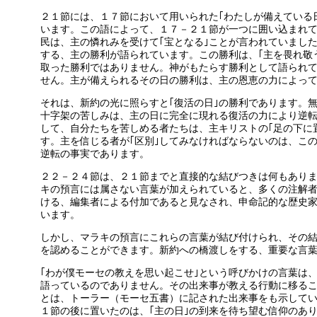
２１節には、１７節において用いられた｢わたしが備えている
います。この語によって、１７－２１節が一つに囲い込まれ
民は、主の憐れみを受けて｢宝となる｣ことが言われていまし
する、主の勝利が語られています。この勝利は、｢主を畏れ敬
取った勝利ではありません。神がもたらす勝利として語られ
せん。主が備えられるその日の勝利は、主の恩恵の力によっ
それは、新約の光に照らすと｢復活の日｣の勝利であります。
十字架の苦しみは、主の日に完全に現れる復活の力により逆
して、自分たちを苦しめる者たちは、主キリストの｢足の下に
す。主を信じる者が｢区別｣してみなければならないのは、この
逆転の事実であります。
２２－２４節は、２１節までと直接的な結びつきは何もあり
キの預言には属さない言葉が加えられていると、多くの注解
ける、編集者による付加であると見なされ、申命記的な歴史
います。
しかし、マラキの預言にこれらの言葉が結び付けられ、その
を認めることができます。新約への橋渡しをする、重要な言
｢わが僕モーセの教えを思い起こせ｣という呼びかけの言葉は
語っているのでありません。その出来事が教える行動に移るこ
とは、トーラー（モーセ五書）に記された出来事をも示して
１節の後に置いたのは、｢主の日｣の到来を待ち望む信仰のあ