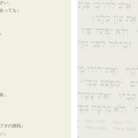
さい」
あっても』
』
革』
フタの挑戦』
い』