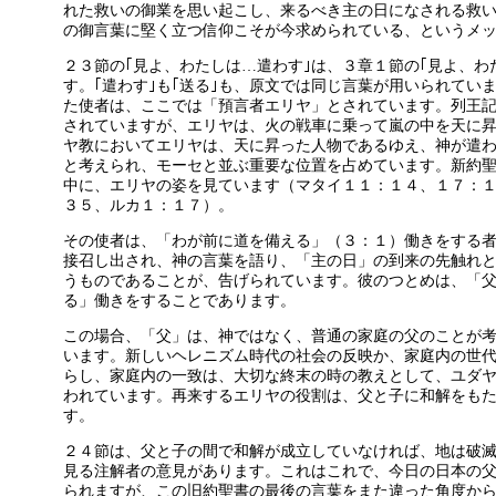
れた救いの御業を思い起こし、来るべき主の日になされる救
の御言葉に堅く立つ信仰こそが今求められている、というメ
２３節の｢見よ、わたしは…遣わす｣は、３章１節の｢見よ、わ
す。｢遣わす｣も｢送る｣も、原文では同じ言葉が用いられてい
た使者は、ここでは「預言者エリヤ」とされています。列王
されていますが、エリヤは、火の戦車に乗って嵐の中を天に
ヤ教においてエリヤは、天に昇った人物であるゆえ、神が遣
と考えられ、モーセと並ぶ重要な位置を占めています。新約
中に、エリヤの姿を見ています（マタイ１１：１４、１７：
３５、ルカ１：１７）。
その使者は、「わが前に道を備える」（３：１）働きをする
接召し出され、神の言葉を語り、「主の日」の到来の先触れ
うものであることが、告げられています。彼のつとめは、「
る」働きをすることであります。
この場合、「父」は、神ではなく、普通の家庭の父のことが
います。新しいヘレニズム時代の社会の反映か、家庭内の世
らし、家庭内の一致は、大切な終末の時の教えとして、ユダ
われています。再来するエリヤの役割は、父と子に和解をも
す。
２４節は、父と子の間で和解が成立していなければ、地は破
見る注解者の意見があります。これはこれで、今日の日本の
られますが、この旧約聖書の最後の言葉をまた違った角度か