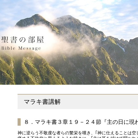
マラキ書講解
８．マラキ書３章１９－２４節『主の日に現
神に逆らう不敬虔な者らの繁栄を嘆き、｢神に仕えることは空