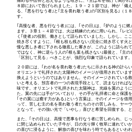
痛める不信仰と思えるような呟きに、｢主は耳を傾けて聞かれ｣
８節において告げられました。１９－２１節では、神が「備え
る、｢悪を行なう者｣と｢主を畏れ敬う者｣の｢区別を見る｣（
す。
｢高慢な者、悪を行なう者｣には、｢その日｣は、｢炉のように
ます。３章１－４節では、火は精練のために用いられ、｢レビ
く｢使者｣の役割、働きとして語られていました。しかし、ここ
焼き尽くすように、｢根も枝も残さない｣完全に焼き尽くす火
慢な悪しき者に下される徹底した審きが、このように語られ
ではなく、神に逆らう人の｢根も葉も残さない｣最後と、｢主の
「区別して見る」べきことが、強烈な印象で語られています
２０節には、｢わが名を畏れ敬う者｣たちに示される神の計らい
オリエントで礼拝された太陽神のイメージが借用されていま
換えようというのではありません。そのイメージされている
いと考える、預言者の一つの表現手段として、読まなければなり
味です。オリエントで礼拝された太陽神は、光線を翼のよう
た。翼の先には手がついており、その手が礼拝者に命と保護
｢その翼には癒す力がある｣という言葉は、そのイメージを借
って、苦しむ主の名を畏れ敬う者たちのその苦しみも、ヤーウ
となって、その強い光で「いやし」喜びと希望を回復する、
また、｢その日｣は、高慢で悪事を行なう者に苦しめられ、じ
に閉じ込められていた子牛が、日の光り輝く牧草に連れてい
の喜びに浸るように、解放の喜びを味わう時でもあるといわ