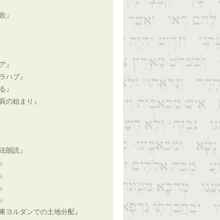
歌』
ア』
ラハブ』
る』
頁の始まり』
法朗読』
』
』
』
』
東ヨルダンでの土地分配』