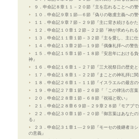
９．申命記８章１１－２０節『主を忘れることへの警
１０．申命記９章１節―６節『偽りの敬虔主義への警
１１．申命記９章７節－２９節『主に背き続けるかた
１２．申命記１０章１２節－２２節『神が求められる
１３．申命記１１章１節－３２節『主を愛し、主に仕
１４．申命記１３章２節―１９節『偶像礼拝への警告
１５．申命記１５章１節－１８節『安息年における負
神』
１６．申命記１６章１－２７節『三大祝祭日の歴史と
１７．申命記１８章１－２２節『まことの神礼拝に関
１８．申命記２６章１－１１節『イスラエルの最古の
１９．申命記２７章１節－２６節『「この律法の言葉
２０．申命記２８章１節－６８節『祝福と呪い』
２１．申命記２８章６９節－２９章２８節『モアブで
２２．申命記３０章１節－２０節『御言葉はあなたの
る』
２３．申命記３１章１―２９節『モーセの後継者ヨシ
の意義』