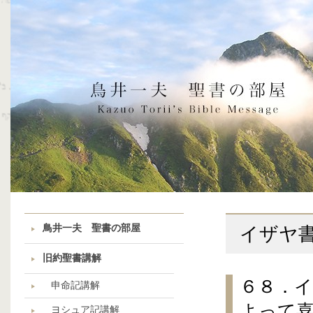
鳥井一夫 聖書の部屋
イザヤ
旧約聖書講解
６８．
申命記講解
よって
ヨシュア記講解