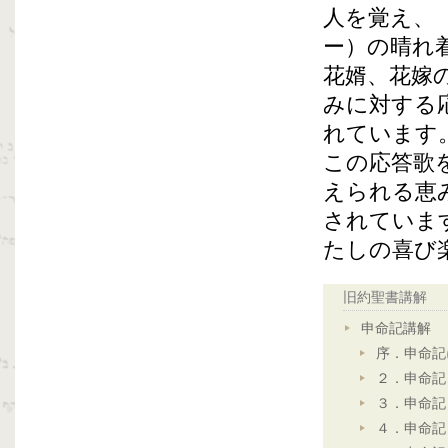
人を覚え、
ー）の晴れ
花婿、花嫁
みに対する
れています
この応答歌
えられる恵
されていま
たしの喜び
旧約聖書講解
申命記講解
序．申命記
２．申命記
３．申命記
４．申命記