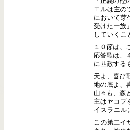
「正義の樫
エルは主の
において芽
受けた一族
していくこ
１０節は、
応答歌は、
に匹敵する
天よ、喜び
地の底よ、
山々も、森
主はヤコブ
イスラエル
この第二イ