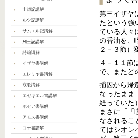
士師記講解
第三イザヤ
ルツ記講解
たという強
ている人々
サムエル記講解
の香油を、
列王記講解
２－３節）
詩編講解
４－１１節
イザヤ書講解
で、またど
エレミヤ書講解
捕囚から帰
哀歌講解
なったまま
エゼキエル書講解
経っていた
ホセア書講解
まさに「「
アモス書講解
なされるこ
ヨナ書講解
てはシオン