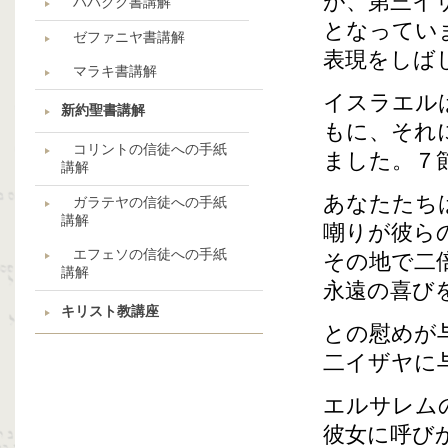
が、第三イ
ハバクク書講解
となってい
ゼファニヤ書講解
表現をしば
マラキ書講解
イスラエル
新約聖書講解
もに、それ
コリントの信徒への手紙
ました。７
講解
あなたたち
ガラテヤの信徒への手紙
講解
嘲りが彼ら
エフェソの信徒への手紙
その地で二
講解
永遠の喜び
キリスト教講座
との慰めが
二イザヤに
エルサレム
彼女に呼び