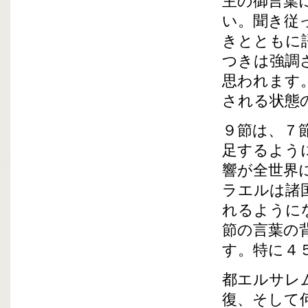
主の御言葉
い。聞き従
きとともに
つきは強調
思われます
される状態
９節は、７
足するよう
響が全世界
ラエルは諸
れるように
節の言葉の
す。特に４
都エルサレ
復、そして