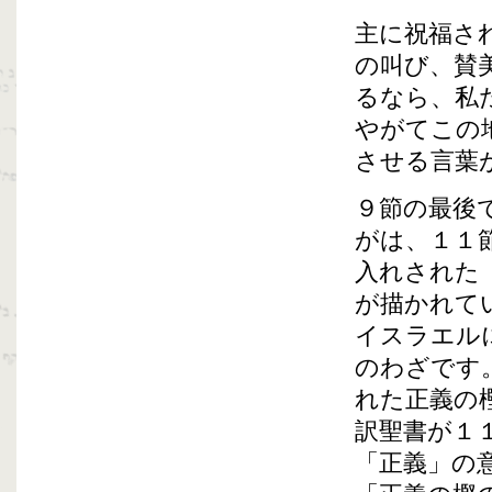
主に祝福さ
の叫び、賛
るなら、私
やがてこの
させる言葉
９節の最後
がは、１１
入れされた
が描かれて
イスラエル
のわざです
れた正義の
訳聖書が１
「正義」の