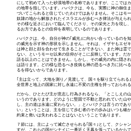
にして初めて入った砂漠地帯の名称でありますが、ここでは
の地帯を指しています。ハバククは、今も、実際に神の御住
づいてこられると信じていたわけではありません。そこはモ
奴隷の地から解放されたイスラエルが歩むべき律法が与えら
その様な近さにおいて臨んでくださり、その栄光と力を現し
るお方であるとの信仰を表明しているのであります。
ハバククは、今、自分が神の｢威光｣に向かい合っているのを
の威光を示す神の形状を示しません。それは、イザヤもエゼ
は神と顔と顔を合わせて生きることができない、また神は霊
ない、というモーセ以来の信仰がそこに反映しています。だ
語る以上のことはできません。しかし、その威光の内に隠さ
は語ります。どの様な恐るべき疫病も神の恐るべき力に比べ
るを得ないからであります。
｢主は立って、大地を測り／見渡して、国々を駆り立てられる
全世界と地上の国家に対し永遠に不変の主権を持っておられ
だから、ひとたび主が意志し行為されるなら、「とこしえの
いうのであります。どのように堅固で不動と思われていた山
し、主の道は永遠に変わらない。」とハバククは言うのであ
い」ということは、主を信じて歩む者のその歩みはいつも確
約束と救いは失われることはないということであります。
７節には、主によって滅亡させられる｢国々｣として、クシャ
すが、これらの国がシナイに一番近く天幕を張っているから