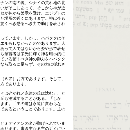
カナンの南の境、シナイの荒れ地の北
まいがそこにあって、そこから神が近
ーセが神から啓示を受け、エジプトの
れた場所の近くにあります。神は今も
、驚くべき恐るべき力で助けを表され
知っています。しかし、ハバククはそ
キエルもしなかったのであります。人
であって人ではないから姿や形で表せ
から預言者は栄光に輝く神を暗示的に
れている驚くべき神の御力をハバクク
るなら取るに足らず、その力に従わざ
｣（６節）お方であります。そして、
る方であります。
山々は砕かれ／永遠の丘は沈む」、と
や丘も消滅することがある。「しか
ります。「主の道は永遠に変わらな
かであるということであります。主の
ンとミディアンの名が挙げられていま
であります。審き主なる主の近くにい