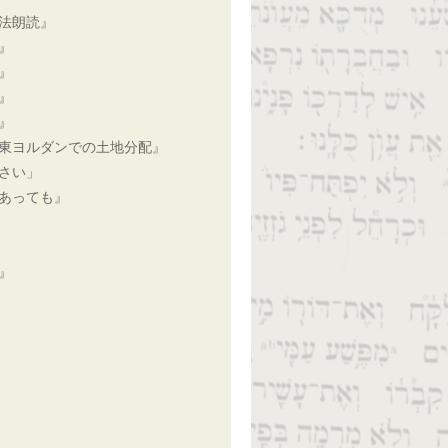
法朗読』
』
』
』
』
東ヨルダンでの土地分配』
さい」
あっても』
』