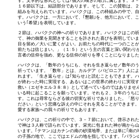
す。文学的な形式としては｢個人の嘆きの歌｣に属します。３－
１６節以下は、結語部分であります。そして、この賛歌は、
組みを与えられています。ハバククは、この枠組みの中で、
す。ハバククは、一方において、｢懇願｣を、他方において、
いう｢希望｣を表明しています。
２節は、ハバククの神への祈りであります。ハバククはこの
て、神の御業を見聞きすることを許された喜びを表明してい
目を留め／大いに驚くがよい。お前たちの時代に一つのこと
前たちは信じまい。」（１:５）という主の言葉と深い関わり
言者の信仰を強め、更なる信仰の祈りを導くことになりまし
ハバククは、「数年のうちにも、それを生き返らせ／数年の
祈っています。「数年」とは、カルデア（バビロニア）人に
れます。「生き返らせ」は｢知らせ｣と読むこともできます。
が終わった時に実現する、あるいはこの世界の終わりに実現す
救い（エゼキエル３８:８）として述べているのではありませ
いる時に起こることを願っています。それも２、３年のうち
す。これは尋常ならざる彼の切実な祈りでありました。「怒
ださい」という悲痛な訴えの中にそれを見ることができます
愛する家族への我々の祈りでもあります。
ハバククは、この祈りの中で、３－７節において、啓示された
で神は３人称で語られています。栄光に包まれた神が南から
います。｢テマン｣はカナンの南の砂漠地帯、または単に｢南の
の子孫の地で、ここではエドムの地を指しています。｢パラン