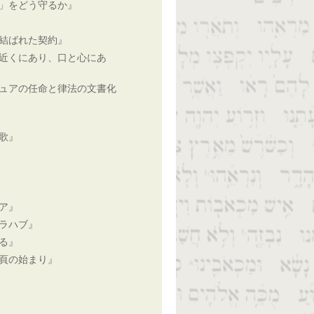
」をどう守るか』
結ばれた契約』
近くにあり、口と心にあ
ュアの任命と律法の文書化
歌』
ア』
ラハブ』
る』
頁の始まり』