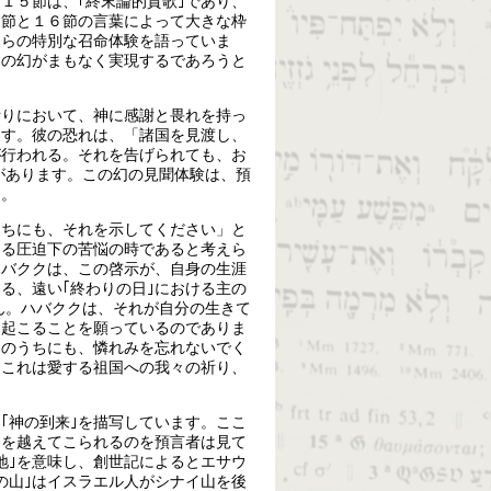
１５節は、｢終末論的賛歌｣であり、
２節と１６節の言葉によって大きな枠
自らの特別な召命体験を語っていま
この幻がまもなく実現するであろうと
祈りにおいて、神に感謝と畏れを持っ
ます。彼の恐れは、「諸国を見渡し、
が行われる。それを告げられても、お
があります。この幻の見聞体験は、預
た。
うちにも、それを示してください」と
よる圧迫下の苦悩の時であると考えら
ハバククは、この啓示が、自身の生涯
る、遠い｢終わりの日｣における主の
ん。ハバククは、それが自分の生きて
に起こることを願っているのでありま
りのうちにも、憐れみを忘れないでく
。これは愛する祖国への我々の祈り、
｢神の到来｣を描写しています。ここ
山を越えてこられるのを預言者は見て
地｣を意味し、創世記によるとエサウ
の山｣はイスラエル人がシナイ山を後