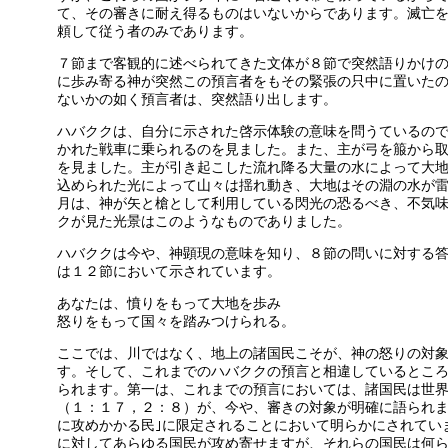
て、その審きに耐え得るものはいないからであります。滅亡
頼して従う者のみであります。
７節まで客観的に述べられてきた文体が８節で突然語りかけ
に歩み寄る神が突然この預言者をもその緊張の只中に置いた
ないかの如く預言者は、突然語り出します。
ハバククは、自分に示された啓示体験の意味を問うているの
かれた戦車に乗られるのを見ました。また、主が弓を箙から
を見ました。主が引き起こした流れ降る大量の水によって大
込められた光によって山々は揺れ動き、大地はその淵の水が
月は、神が矢と槍として利用している閃光の恐るべき、不気
クが見た光景はこのようなものでありました。
ハバククは今や、神顕現の意味を知り、８節の問いに対する
は１２節において示されています。
あなたは、憤りをもって大地を歩み
怒りをもって国々を踏みつけられる。
ここでは、川ではなく、地上の諸国民こそが、神の怒りの対
す。そして、これまでのハバククの預言と相違しているとこ
られます。第一は、これまでの預言においては、諸国民は世
（１：１７，２：８）が、今や、審きの対象が明確に語られま
に攻めかかる民｣に限定されることにおいて明らかにされてい
に対してあらゆる国民が攻め寄せますが、それらの国民は何