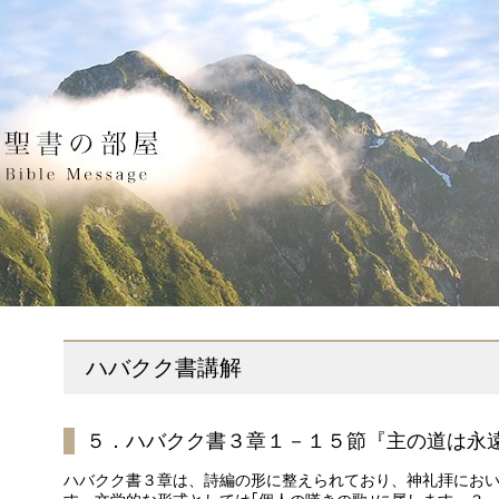
ハバクク書講解
５．ハバクク書３章１－１５節『主の道は永
ハバクク書３章は、詩編の形に整えられており、神礼拝にお