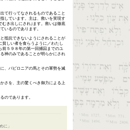
に出て行ってなされるものであること
を指しています。主は、救いを実現す
でむき出しにされ｣ます。救いは徹底
れているのであります。
度と抵抗できないようにされることが
に貧しい者を食らうように／わたし
ら前５９８年の第一回捕囚までのユ
なる神のみであることが明らかにされ
うに、バビロニアの馬とその軍勢を滅
確かさを、主の驚くべき御力による上
れるのであります。
めに」