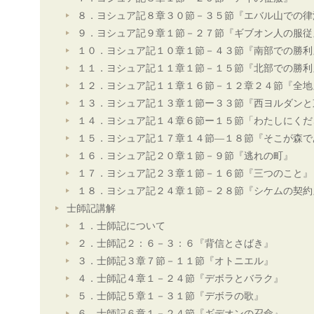
８．ヨシュア記８章３０節－３５節『エバル山での律
９．ヨシュア記９章１節－２７節『ギブオン人の服従
１０．ヨシュア記１０章１節－４３節『南部での勝利
１１．ヨシュア記１１章１節－１５節『北部での勝利
１２．ヨシュア記１１章１６節－１２章２４節『全地
１３．ヨシュア記１３章１節ー３３節『西ヨルダンと
１４．ヨシュア記１４章６節ー１５節「わたしにくだ
１５．ヨシュア記１７章１４節―１８節『そこが森で
１６．ヨシュア記２０章１節－９節『逃れの町』
１７．ヨシュア記２３章１節－１６節『三つのこと』
１８．ヨシュア記２４章１節－２８節『シケムの契約
士師記講解
１．士師記について
２．士師記２：６－３：６『背信とさばき』
３．士師記３章７節－１１節『オトニエル』
４．士師記４章１－２４節『デボラとバラク』
５．士師記５章１－３１節『デボラの歌』
６．士師記６章１－２４節『ギデオンの召命』