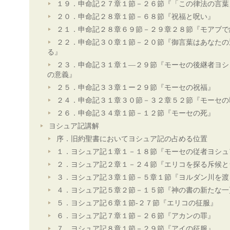
１９．申命記２７章１節－２６節『「この律法の言葉
２０．申命記２８章１節－６８節『祝福と呪い』
２１．申命記２８章６９節－２９章２８節『モアブで
２２．申命記３０章１節－２０節『御言葉はあなたの
る』
２３．申命記３１章１―２９節『モーセの後継者ヨシ
の意義』
２５．申命記３３章１ー２９節『モーセの祝福』
２４．申命記３１章３０節－３２章５２節『モーセの
２６．申命記３４章１節－１２節『モーセの死』
ヨシュア記講解
序．旧約聖書においてヨシュア記の占める位置
１．ヨシュア記１章１－１８節『モーセの従者ヨシュ
２．ヨシュア記２章１－２４節『エリコを探る斥候と
３．ヨシュア記３章１節－５章１節『ヨルダン川を渡
４．ヨシュア記５章２節－１５節『神の書の新たな一
５．ヨシュア記６章１節-２７節『エリコの征服』
６．ヨシュア記７章１節－２６節『アカンの罪』
７．ヨシュア記８章１節－２９節『アイの征服』