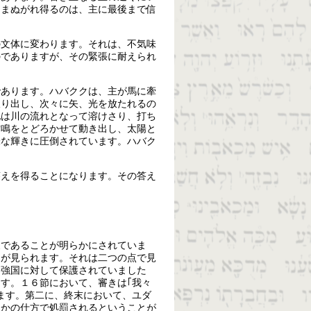
をまぬがれ得るのは、主に最後まで信
の文体に変わります。それは、不気味
のでありますが、その緊張に耐えられ
であります。ハバククは、主が馬に牽
取り出し、次々に矢、光を放たれるの
地は川の流れとなって溶けさり、打ち
雷鳴をとどろかせて動き出し、太陽と
味な輝きに圧倒されています。ハバク
答えを得ることになります。その答え
象であることが明らかにされていま
ろが見られます。それは二つの点で見
界強国に対して保護されていました
す。１６節において、審きは｢我々
ます。第二に、終末において、ユダ
らかの仕方で処罰されるということが