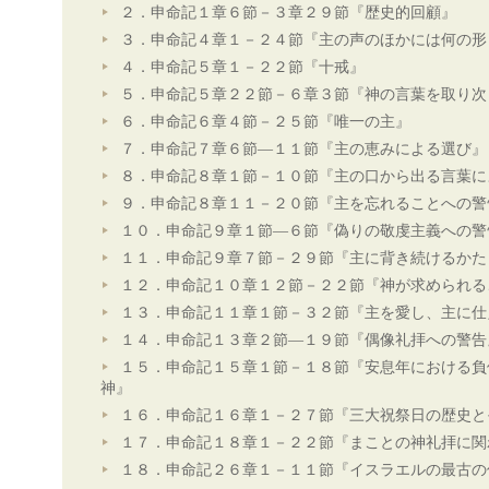
２．申命記１章６節－３章２９節『歴史的回顧』
３．申命記４章１－２４節『主の声のほかには何の形
４．申命記５章１－２２節『十戒』
５．申命記５章２２節－６章３節『神の言葉を取り次
６．申命記６章４節－２５節『唯一の主』
７．申命記７章６節―１１節『主の恵みによる選び』
８．申命記８章１節－１０節『主の口から出る言葉に
９．申命記８章１１－２０節『主を忘れることへの警
１０．申命記９章１節―６節『偽りの敬虔主義への警
１１．申命記９章７節－２９節『主に背き続けるかた
１２．申命記１０章１２節－２２節『神が求められる
１３．申命記１１章１節－３２節『主を愛し、主に仕
１４．申命記１３章２節―１９節『偶像礼拝への警告
１５．申命記１５章１節－１８節『安息年における負
神』
１６．申命記１６章１－２７節『三大祝祭日の歴史と
１７．申命記１８章１－２２節『まことの神礼拝に関
１８．申命記２６章１－１１節『イスラエルの最古の