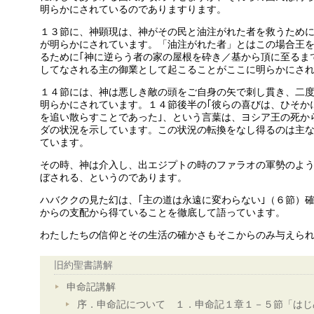
明らかにされているのでありますります。
１３節に、神顕現は、神がその民と油注がれた者を救うため
が明らかにされています。「油注がれた者」とはこの場合王
るために｢神に逆らう者の家の屋根を砕き／基から頂に至るま
してなされる主の御業として起こることがここに明らかにさ
１４節には、神は悪しき敵の頭をご自身の矢で刺し貫き、二
明らかにされています。１４節後半の｢彼らの喜びは、ひそか
を追い散らすことであった｣、という言葉は、ヨシア王の死か
ダの状況を示しています。この状況の転換をなし得るのは主
ています。
その時、神は介入し、出エジプトの時のファラオの軍勢のよ
ぼされる、というのであります。
ハバククの見た幻は、｢主の道は永遠に変わらない｣（６節）
からの支配から得ていることを徹底して語っています。
わたしたちの信仰とその生活の確かさもそこからのみ与えら
旧約聖書講解
申命記講解
序．申命記について １．申命記１章１－５節「はじ