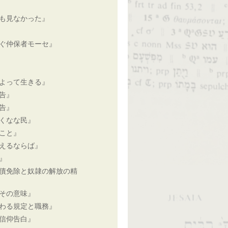
も見なかった』
ぐ仲保者モーセ』
よって生きる』
告』
告』
くなな民』
こと』
えるならば』
』
債免除と奴隷の解放の精
その意味』
わる規定と職務』
信仰告白』