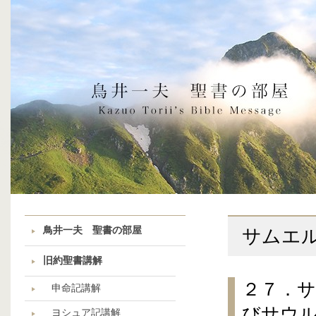
鳥井一夫 聖書の部屋
サムエ
旧約聖書講解
２７．
申命記講解
びサウ
ヨシュア記講解