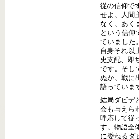
従の信仰で
せよ、人間
なく、あく
という信仰
ていました
自身それ以
史支配、即
です。そし
ぬか、戦に
語っていま
結局ダビデ
会も与えら
呼応して従
す。物語全
に委ねるダ