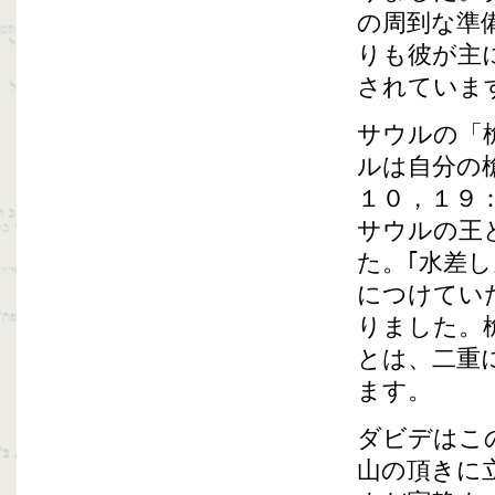
の周到な準
りも彼が主
されていま
サウルの「
ルは自分の
１０，１９
サウルの王
た。｢水差
につけてい
りました。
とは、二重
ます。
ダビデはこ
山の頂きに