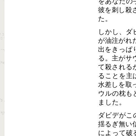
をあなたの
彼を刺し殺
た。
しかし、ダ
が油注がれ
出をきっぱ
る。主がサ
て殺される
ることを主
水差しを取
ウルの枕も
ました。
ダビデがこ
揺るぎ無い
によって破