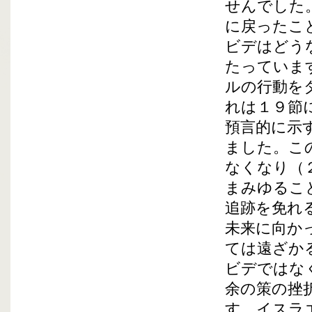
せんでした
に戻ったこ
ビデはどう
たっていま
ルの行動を
れは１９節
預言的に示
ました。こ
なくなり（
まみゆるこ
追跡を免れ
未来に向か
ては遠ざか
ビデではな
余の策の挫
す。イスラ