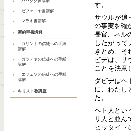
ハバクク書講解
す。
ゼファニヤ書講解
サウルが追
マラキ書講解
の事実を確
新約聖書講解
長官、ネル
したがって
コリントの信徒への手紙
講解
きとめ、そ
ビデは、サ
ガラテヤの信徒への手紙
講解
ことを決意
エフェソの信徒への手紙
講解
ダビデはヘ
に、わたし
キリスト教講座
た。
ヘト人とい
リ人と並ん
ヒッタイト