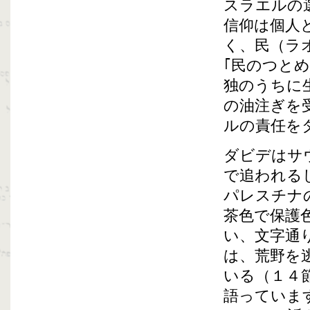
スラエルの
信仰は個人
く、民（ラ
｢民のつと
独のうちに
の油注ぎを
ルの責任を
ダビデはサ
で追われる
パレスチナ
茶色で保護
い、文字通
は、荒野を
いる（１４
語っていま