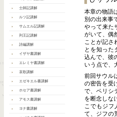
士師記講解
本章の物語
ルツ記講解
別の出来事
やって来た
サムエル記講解
がいて、偶
列王記講解
ことが記さ
詩編講解
とを知った
イザヤ書講解
込んで、彼
エレミヤ書講解
いう点で、
哀歌講解
前回サウル
エゼキエル書講解
の密告を受
で、ペリシ
ホセア書講解
を断念しな
アモス書講解
こでもジフ
ヨナ書講解
て、ジフの