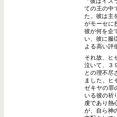
「彼はイス
ての王の中
た。彼は主
がモーセに
彼が何を企
い、彼に服
よる高い評
それ故、ヒ
泣いて、３
との理不尽
ました。ヒ
ゼキヤの罪
いる彼の祈
虔であり熱
が、自ら神