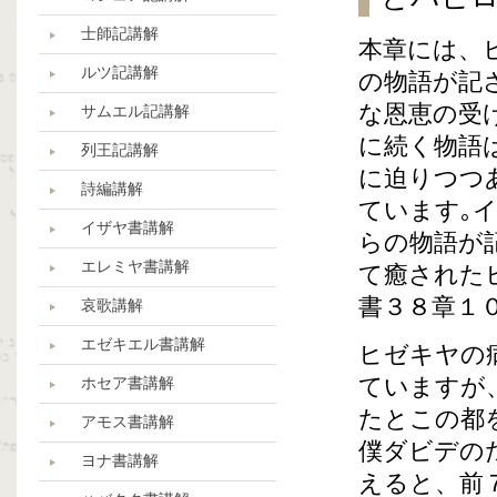
士師記講解
本章には、
ルツ記講解
の物語が記
な恩恵の受
サムエル記講解
に続く物語
列王記講解
に迫りつつ
詩編講解
ています｡
イザヤ書講解
らの物語が
エレミヤ書講解
て癒された
書３８章１
哀歌講解
エゼキエル書講解
ヒゼキヤの
ていますが
ホセア書講解
たとこの都
アモス書講解
僕ダビデの
ヨナ書講解
えると、前