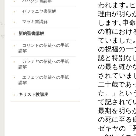
ハバクク書講解
われます｡
ゼファニヤ書講解
理由が明ら
します｡申
マラキ書講解
の前におけ
新約聖書講解
ていました
コリントの信徒への手紙
の祝福の一
講解
認と特別な
ガラテヤの信徒への手紙
の最も確か
講解
されていま
エフェソの信徒への手紙
講解
二十歳であ
た。」とい
キリスト教講座
て記されて
最期を明ら
の死に至る
ゼキヤの「