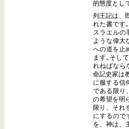
的態度とし
列王記は、
れた書です
スラエルの
ような偉大
への道を止
ます｡そし
れねばなら
命記史家は
に服する信
である限り
の希望を明
限り、それ
にするので
を、神は、