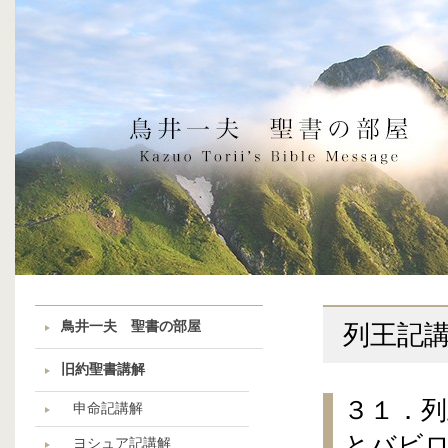
鳥井一夫 聖書の部屋
列王記
旧約聖書講解
３１．列
申命記講解
とバビ
ヨシュア記講解