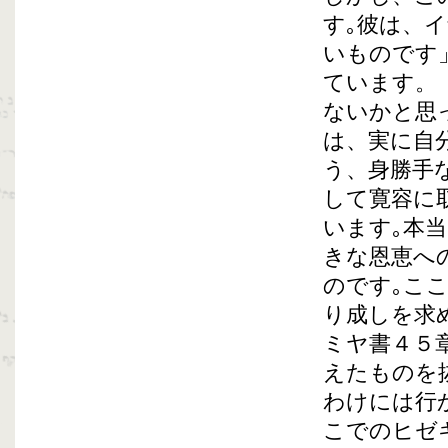
す｡彼は、
いものです
ています。
ないかと思
は、実に自
う、身勝手
して寛容に
います｡本
きな恩恵へ
のです｡こ
り成しを求
ミヤ書４５
えたものを
わけには行
こでのヒゼ