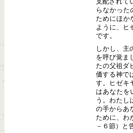
支配されて
らなかった
ためにほか
ように、ヒ
です。
しかし、主
を呼び覚ま
たの父祖ダ
価する神で
す。ヒゼキ
はあなたを
う。わたし
の手からあ
ために、わ
－６節）と