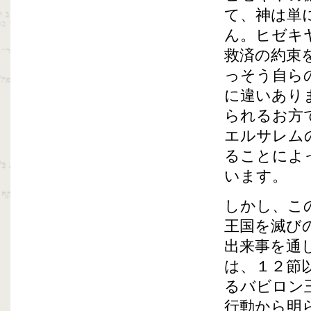
て、神は単
ん。ヒゼキ
救済の約束
っそう自ら
に違いあり
られるお方
エルサレム
ることによ
います。
しかし、こ
王国を滅び
出来事を通
は、１２節
るバビロン
行動から明