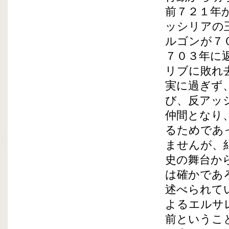
前７２１年
ッシリアの
ルゴンが７
７０３年に
リブに敗れ
実に過ぎず
び、反アッ
仲間となり
るためであ
ませんが、
史の舞台か
は確かであ
述べられて
よるエルサ
前というこ