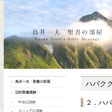
鳥井一夫 聖書の部屋
ハバク
旧約聖書講解
２．ハ
申命記講解
ヨシュア記講解