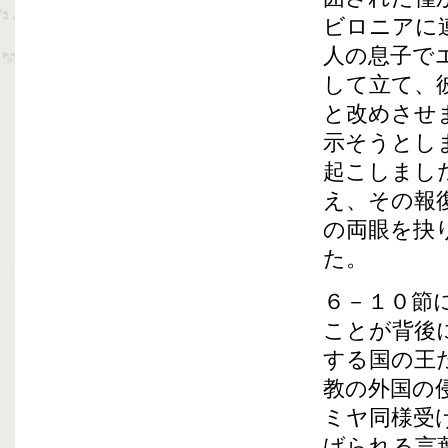
ビロニアに
人の息子で
して立て、
と改めさせ
示そうとし
起こしまし
え、その報
の両眼を抉
た。
６－１０節
ことが背後
する国の王
教の外国の
ミヤ同様受
げられる言