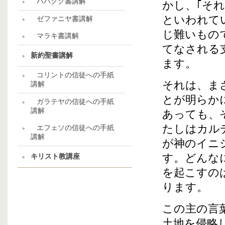
ハバクク書講解
かし、｢そ
といわれて
ゼファニヤ書講解
じ難いもの
マラキ書講解
てなされる
新約聖書講解
ます。
コリントの信徒への手紙
それは、ま
講解
とが明らか
ガラテヤの信徒への手紙
講解
あっても、
たしはカル
エフェソの信徒への手紙
講解
が神のイニ
す。どんな
キリスト教講座
を起こすの
ります。
この主の言
土地を侵略