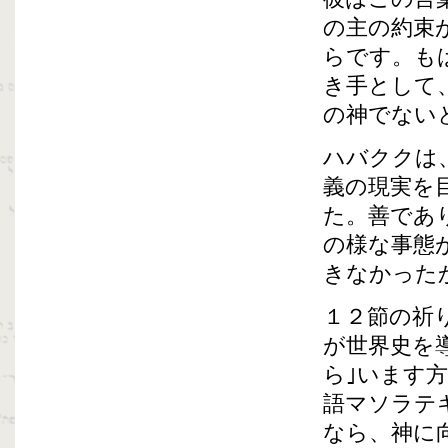
の主の約束
らです。も
き手として
の神でない
ハバククは
義の現実を
た。善であ
の様な事態
きなかった
１２節の祈
が世界史を
ら｣います
語マソラテ
なら、神に