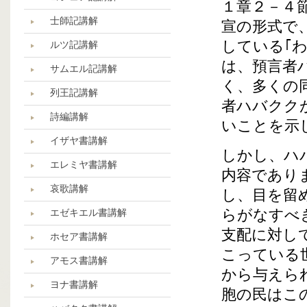
１章２－４
士師記講解
宣の形式で
している｢
ルツ記講解
は、預言者
サムエル記講解
く、多くの
列王記講解
者ハバクク
詩編講解
いことを示
イザヤ書講解
しかし、ハ
エレミヤ書講解
内容であり
哀歌講解
し、目を留
らがなすべ
エゼキエル書講解
支配に対し
ホセア書講解
こっている
アモス書講解
から与えら
ヨナ書講解
胞の民はこ