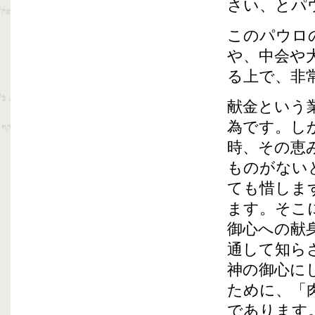
さい、とパ
このパウロ
や、中会や
る上で、非
献金という
為です。し
時、その恵
ものがない
ても惜しま
ます。そこ
御心への献
通して知ら
神の御心に
ために、「
であります