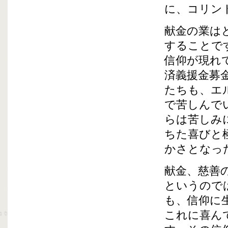
に、コリン
献金の業は
することで
信仰が現れ
済義援金募
たちも、エ
で苦しんで
らは苦しみ
ちた喜びと
かさとなっ
献金、慈善
というので
も、信仰に
これに喜ん