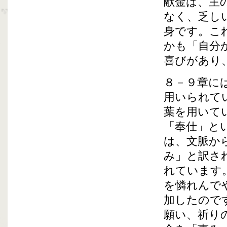
献金は、主
なく、乏し
身です。こ
かも「自分
喜びがあり
８－９章には
用いられて
葉を用いて
「奉仕」と
は、文脈か
み」と訳さ
れています
を憐れんで
加したので
願い、祈り