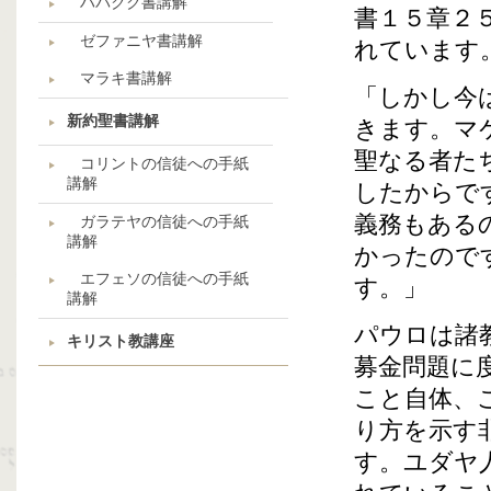
ハバクク書講解
書１５章２
ゼファニヤ書講解
れています
マラキ書講解
「しかし今
新約聖書講解
きます。マ
聖なる者た
コリントの信徒への手紙
講解
したからで
義務もある
ガラテヤの信徒への手紙
講解
かったので
エフェソの信徒への手紙
す。」
講解
パウロは諸
キリスト教講座
募金問題に
こと自体、
り方を示す
す。ユダヤ