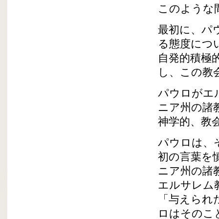
このような
最初に、パ
る態度につ
自発的積極
し、この教
パウロがエ
ニア州の諸
神学的、教
パウロは、
初の言葉を
ニア州の諸
エルサレム
「与えられ
ロはそのこ