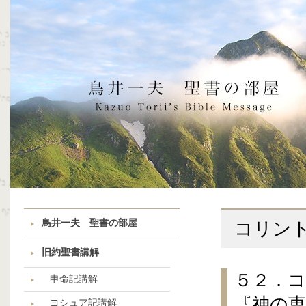
鳥井一夫 聖書の部屋
コリン
旧約聖書講解
５２．
申命記講解
『神の
ヨシュア記講解