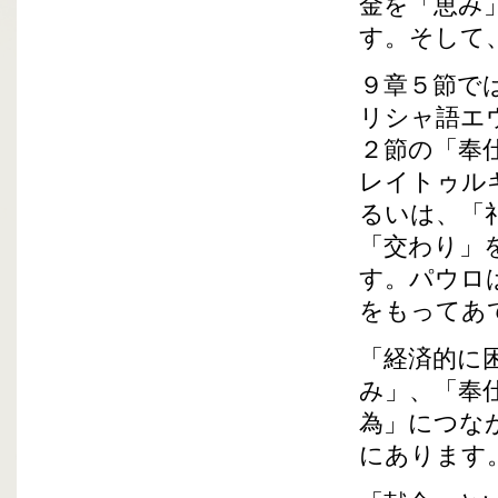
金を「恵み
す。そして
９章５節で
リシャ語エ
２節の「奉
レイトゥル
るいは、「
「交わり」
す。パウロ
をもってあ
「経済的に
み」、「奉
為」につな
にあります