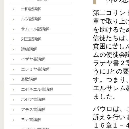
士師記講解
第二コリン
ルツ記講解
章で取り上
を助けるた
サムエル記講解
信徒たちは
列王記講解
貧困に苦し
詩編講解
ムの使徒会
イザヤ書講解
ラテヤ書２
エレミヤ書講解
うに｣との
す。つまり
哀歌講解
エルサレム
エゼキエル書講解
ました。
ホセア書講解
パウロは、
アモス書講解
訴えを行い
ヨナ書講解
１６章１－