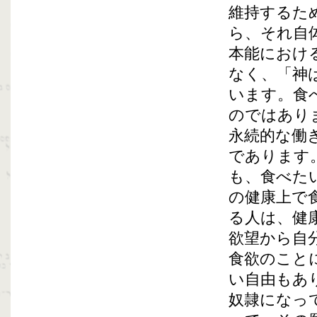
維持するた
ら、それ自
本能におけ
なく、「神
います。食
のではあり
永続的な働
であります
も、食べた
の健康上で
る人は、健
欲望から自
食欲のこと
い自由もあ
奴隷になっ