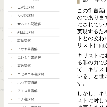
士師記講解
この御言葉
ルツ記講解
のでありま
にされてい
サムエル記講解
実現するた
列王記講解
トとの交わ
詩編講解
リストに向
イザヤ書講解
キリストに
エレミヤ書講解
る罪の力で
哀歌講解
で、キリス
エゼキエル書講解
いる」と世
す。
ホセア書講解
アモス書講解
しかし、キ
ヨナ書講解
ストに対し