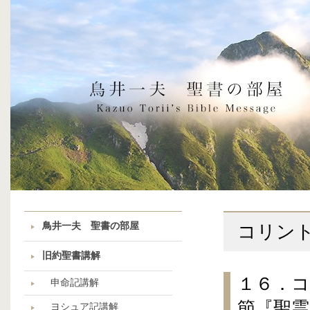
鳥井一夫 聖書の部屋
コリン
旧約聖書講解
１６．
申命記講解
節『聖
ヨシュア記講解