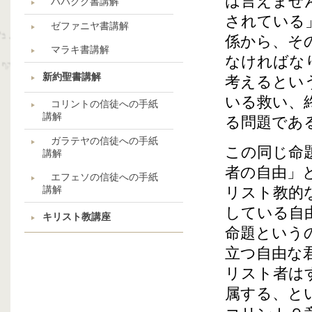
は言えませ
ハバクク書講解
されている
ゼファニヤ書講解
係から、そ
マラキ書講解
なければな
新約聖書講解
考えるとい
いる救い、
コリントの信徒への手紙
講解
る問題であ
ガラテヤの信徒への手紙
この同じ命
講解
者の自由」
エフェソの信徒への手紙
講解
リスト教的
している自
キリスト教講座
命題という
立つ自由な
リスト者は
属する、と