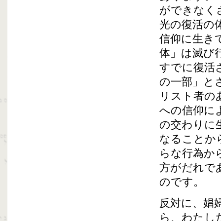
ができなく
光の復活の
信仰に生き
体」は滅び
すでに復活
の一部」と
リスト者の
への信仰に
の交わりに
なることか
らな行為か
方がだれで
のです。
反対に、娼
ら、わたし