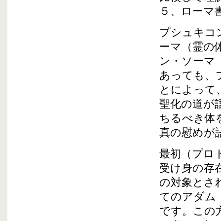
５、ローマ
プシュキコ
ーマ（霊の
ン・ソーマ
あっても、
とによって
聖化の道が
ちるべき体
真の慰めが
最初（プロ
受け身の存
の対象とさ
てのアダム
です。この