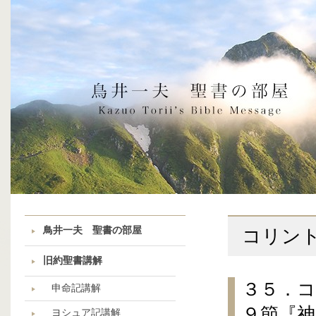
鳥井一夫 聖書の部屋
コリン
旧約聖書講解
３５．
申命記講解
９節『
ヨシュア記講解