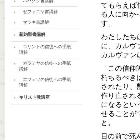
ハバクク書講解
てもらえば
ゼファニヤ書講解
る人に向か
す。
マラキ書講解
新約聖書講解
わたしたち
に、カルヴ
コリントの信徒への手紙
講解
カルヴァン
ガラテヤの信徒への手紙
「この信仰
講解
朽ちるべき
エフェソの信徒への手紙
講解
されたり、
作り直され
キリスト教講座
になるとい
せることが
と。
目の前で死