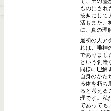
て、土の塵
ものにされ
抜きにして
活もまた、
に、真の理
最初の人ア
れは、唯神
でありまし
という創造
同様に理解
自身のかた
る体を朽ち
ると考える
理です。私
であっても