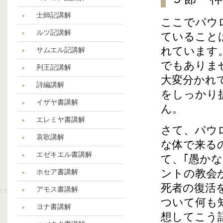
士師記講解
ここでパウ
ルツ記講解
ていること
れています
サムエル記講解
でもありま
列王記講解
大変分かれ
詩編講解
をしっかり
イザヤ書講解
ん。
エレミヤ書講解
さて、パウ
哀歌講解
な体で来る
エゼキエル書講解
て、｢愚か
ントの教会
ホセア書講解
死者の復活
アモス書講解
ついて何も
ヨナ書講解
想してこう