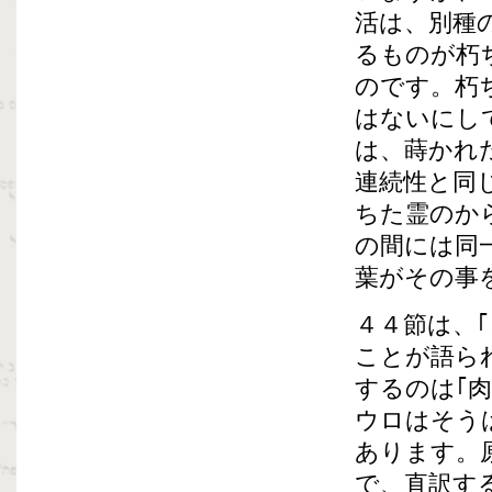
活は、別種
るものが朽
のです。朽
はないにし
は、蒔かれ
連続性と同
ちた霊のか
の間には同
葉がその事
４４節は、
ことが語ら
するのは｢
ウロはそう
あります。
で、直訳す