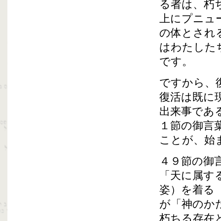
る者は、朽
上にプニュ
の体とされ
はわたした
です。
ですから、
復活は既に
出来事であ
１節の御言
ことが、始
４９節の御
「天に属す
姿）を着る
が「神のか
朽ちる存在