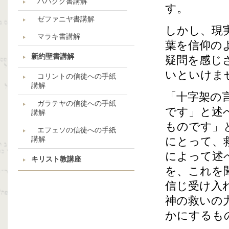
ハバクク書講解
す。
ゼファニヤ書講解
しかし、現
マラキ書講解
葉を信仰の
新約聖書講解
疑問を感じ
いといけま
コリントの信徒への手紙
講解
「十字架の
ガラテヤの信徒への手紙
です」と述
講解
ものです」
エフェソの信徒への手紙
講解
にとって、
によって述
キリスト教講座
を、これを
信じ受け入
神の救いの
かにするも