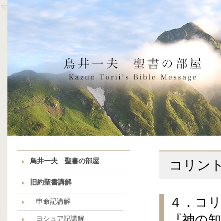
鳥井一夫 聖書の部屋
コリン
旧約聖書講解
４．コリ
申命記講解
『神の知
ヨシュア記講解