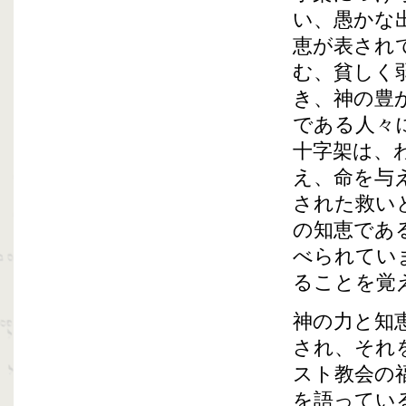
い、愚かな
恵が表され
む、貧しく
き、神の豊
である人々
十字架は、
え、命を与
された救い
の知恵であ
べられてい
ることを覚
神の力と知
され、それ
スト教会の
を語ってい