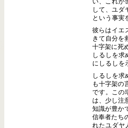
い、これが
して、ユダ
という事実
彼らはイエ
きて自分を
十字架に死
しるしを求
にしるしを
しるしを求
も十字架の
です。この
は、少し注
知識が豊か
信奉者たち
れたユダヤ