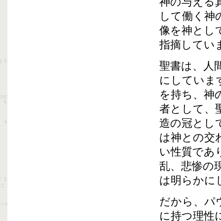
神の与える
して働く神
像を神とし
指摘してい
聖書は、人
にしていま
を持ち、神
者として、
造の冠とし
は神との交
い性質であ
乱、悲惨の
は明らかに
だから、パ
に持つ理性