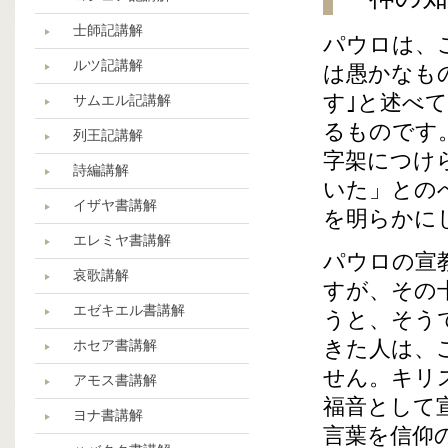
士師記講解
パウロは、
ルツ記講解
は愚かなも
す｣と述べ
サムエル記講解
るものです
列王記講解
字架につけ
詩編講解
いた」との
イザヤ書講解
を明らかに
エレミヤ書講解
パウロの宣
哀歌講解
すが、その
エゼキエル書講解
うと、そう
きた人は、
ホセア書講解
せん。キリ
アモス書講解
福音として
ヨナ書講解
言葉を信仰