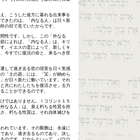
衰え、こうした途方に暮れる出来事を
ができたのは、「内なる人」は日々新
信仰の目で見ていたからです。
人間性です。しかし、この「外なる
７節によれば、「内なる人」は、キリ
です。イエスの霊によって、新しくキ
は、今すでに復活の命と、来るべき世
を通して過ぎ去る世の現実を日々実感
ての「土の器」には、「宝」が納めら
力」が日々新たに働いています。それ
スと共にわたしたちを復活させ」る力
れることができるのです。
けではありません。Ⅰコリント１５:
「外なる人」は、衰え朽ちる性質を持
脆さ、朽ちる性質は、それ自体滅びを
いわれています。その艱難は、永遠に
とであり、過ぎ去るものであり、決し
いるのです。だからといって、パウロ