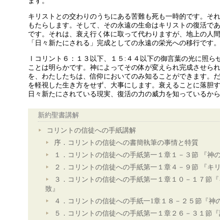
ます。
キリストとの交わりのうちにある苦難も死も一時的です。そ
もたらします。そして、その永遠の生命はキリストの復活で
です。それは、衰え行く体に取って代わりますが、地上の人
「日々新たにされる」完成としての永遠の栄光への移行です
Ⅰコリント６：１３以下、１５:４４以下の御言葉の光に照ら
ことは明らかです。神によってその体が変えられ完成させら
を、わたしたちは、信仰においてのみ知ることができます。
を軽視した生き方をせず、大事にします。衰えることに落胆
日々新たにされている現実、復活の力の威力を知っているか
新約聖書講解
コリントの信徒への手紙講解
序．コリントの信徒への書簡執筆の事情と特質
１．コリントの信徒への手紙第一１章１－３節 『神
２．コリントの信徒への手紙第一１章４－９節 『キ
３．コリントの信徒への手紙第一１章１０－１７節『
致』
４．コリントの信徒への手紙一1章１８－２５節『神
５．コリントの信徒への手紙第一１章２６－３１節『