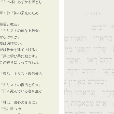
『主の杯にあずかる者とし
章１節『神の栄光のため
聖霊と教会』
『キリストの体なる教会』
がなければ』
愛は滅びない』
愛は教会を建て上げる』
『共に学び共に励ます』
この福音によって救われ
『復活、キリスト教信仰の
『キリストの復活と終末』
『日々死んでいる者を生か
『神は、御心のままに』
『死に勝つ神』