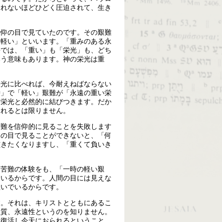
られないほどひどく圧迫されて、生き
信仰の目で見ていたのです。その艱難
「軽い」といいます。「重みのある永
語では、「重い」も「栄光」も、どち
いう意味もあります。神の栄光は重
栄光に比べれば、今耐えねばならない
時」で「軽い」艱難が「永遠の重い栄
は栄光と必然的に結びつきます。だか
られるとは限りません。
苦難を信仰的に見ることを失敗します
仰の目で見ることができないと、「何
呟きたくなりますし、「重くて負いき
」苦難の体験をも、「一時の軽い艱
ているからです。人間の目には見えな
注いでいるからです。
す。それは、キリストとともにあるこ
性質、永遠性というのを知りません。
は復活し今天におられるということ