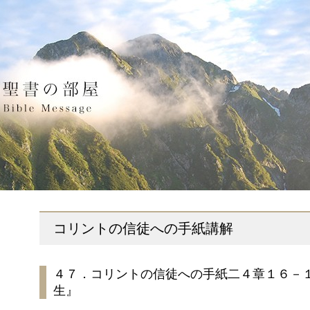
コリントの信徒への手紙講解
４７．コリントの信徒への手紙二４章１６－
生』