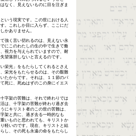
ではなく、見えないものに目を注ぎま
くという現実です。この世における人
です。これしか目に入らず、ここにだ
でしかありません。
って強く言い切れるのは、見えない永
すでにこのわたしの生の中で生きて働
目、視力を与えられていますので、耐
、失望落胆しないと言えるのです。
重い栄光」をもたらしてくれるとさえ
く、栄光をもたらせるのは、その艱難
ていたからです。それは、１１節のパ
いて死に、死ぬはずのこの身にイエス
の十字架の苦難は、それで終わりでは
復活は、十字架の苦難が終わり過ぎ去
ようにキリスト者のこの世の苦難は、
十字架と共に、過ぎ去る一時的なも
く重いものと思われても、キリストか
あり軽いのです。現在、キリストと結
たらし、その死も永遠の命をもたらし