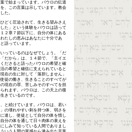
言葉で始まっています。パウロの伝道
とを、この言葉は示しています。教会
ました。
どひどく圧迫されて、生きる望みさえ
でした」という体験をパウロは語って
。１２章７節以下に、自分の体にある
「わたしの恵みはあなたに十分であ
たと語っています。
といっているのはなぜでしょう。「だ
の「だから」は、１４節で、「主イエ
てくださると語ったパウロの希望と確
復活の希望と確信に支えられていると
の現在の生に対して「落胆しません」
の使徒の働き、生きることのすべてが
分の現在の罪、苦しみそのすべてを担
おられます。パウロは、この天上の復
に生きているのです。
も、と続けています。パウロは、若い
器」の壊れやすい刺を持つ体、弱さを
齢に達し、使徒として自分の体を惜し
は自分の体を通して日々肉体の衰えを
身にしみて知っている人間でありまし
そういう人間の実感から滲み出た言葉