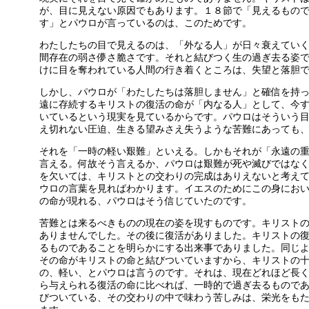
が、目に見えない原因でもあります。１８節で「見えるもの
す」とパウロが言っているのは、このためです。
わたしたちの目で見えるのは、「外なる人」が日々衰えてい
間存在の弱さ儚さ脆さです。それと結びつく生の過ぎ去る姿
けに目を奪われている人間の行き着くところは、失望と落胆
しかし、パウロが「わたしたちは落胆しません」と確信を持
遠に存続するキリストの復活の命が「内なる人」として、今
いているという現実を見ているからです。パウロはそういう
え切れない圧迫、生きる望みさえ失うような苦難にあっても
それを「一時の軽い艱難」といえる。しかもそれが「永遠の
言える。何故そう言えるか、パウロは艱難が死や滅びではな
を欠いては、キリストとの交わりの完成はありえないと考え
ウロの言葉を見ればわかります。イエスのためにこの身にお
の命が現れる、パウロはそう信じていたのです。
苦難とは来るべきものの現在の姿を現すものです。キリスト
ありませんでした。その後に復活がありました。キリストの
るものであることを明らかにする出来事でありました。同じ
その命がキリストの命と結びついていますから、キリストの
の、軽い、とパウロは言うのです。それは、現在どれほど長
ら与えられる復活の命に比べれば、一時的で過ぎ去るもので
びついている、その交わりの中で味わう苦しみは、栄光をも