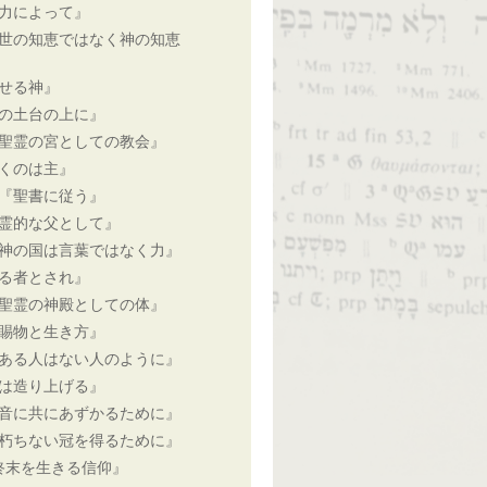
力によって』
世の知恵ではなく神の知恵
せる神』
の土台の上に』
聖霊の宮としての教会』
くのは主』
『聖書に従う』
霊的な父として』
神の国は言葉ではなく力』
る者とされ』
聖霊の神殿としての体』
賜物と生き方』
ある人はない人のように』
は造り上げる』
音に共にあずかるために』
朽ちない冠を得るために』
終末を生きる信仰』