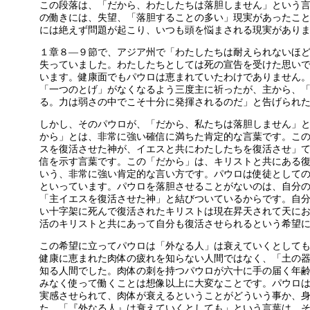
この段落は、「だから、わたしたちは落胆しません」という
の働きには、失望、「落胆することの多い」現実があったこ
には絶えず問題が起こり、いつも頭を悩まされる現実があり
１章８—９節で、アジア州で「わたしたちは耐えられないほ
失っていました。わたしたちとしては死の宣告を受けた思い
います。健康面でもパウロは恵まれていたわけでありません
「一つのとげ」がなくなるよう三度主に祈ったが、主から、
る。力は弱さの中でこそ十分に発揮されるのだ」と告げられ
しかし、そのパウロが、「だから、私たちは落胆しません」
から」とは、非常に強い確信に満ちた肯定的な言葉です。こ
スを復活させた神が、イエスと共にわたしたちを復活させ」
信を示す言葉です。この「だから」は、キリストと共にある
いう、非常に強い肯定的な言い方です。パウロは使徒として
といっています。パウロを落胆させることがないのは、自分
「主イエスを復活させた神」と結びついているからです。自
い十字架に死んで復活されたキリストは現在昇天されて天に
活のキリストと共にあって自分も復活させられるという希望
この希望に立ってパウロは「外なる人」は衰えていくとして
健康に恵まれた肉体の疲れを知らない人間ではなく、「土の
知る人間でした。肉体の刺を持つパウロが六十に手の届く年
みなく使って働くことは想像以上に大変なことです。パウロ
実感させられて、肉体が衰えるということがどういう事か、
た。「『外なる人』は衰えていくとしても」という言葉は、