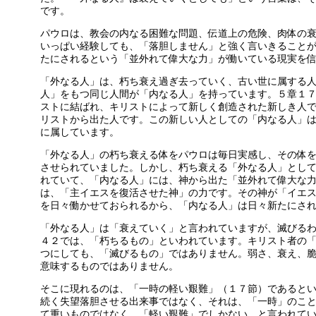
です。
パウロは、教会の内なる困難な問題、伝道上の危険、肉体の
いっぱい経験しても、「落胆しません」と強く言いきること
たにされるという「並外れて偉大な力」が働いている現実を
「外なる人」は、朽ち衰え過ぎ去っていく、古い世に属する
人」をもつ同じ人間が「内なる人」を持っています。５章１
ストに結ばれ、キリストによって新しく創造された新しき人
リストから出た人です。この新しい人としての「内なる人」
に属しています。
「外なる人」の朽ち衰える体をパウロは毎日実感し、その体
させられていました。しかし、朽ち衰える「外なる人」とし
れていて、「内なる人」には、神から出た「並外れて偉大な
は、「主イエスを復活させた神」の力です。その神が「イエ
を日々働かせておられるから、「内なる人」は日々新たにさ
「外なる人」は「衰えていく」と言われていますが、滅びるわ
４２では、「朽ちるもの」といわれています。キリスト者の
つにしても、「滅びるもの」ではありません。弱さ、衰え、
意味するものではありません。
そこに現れるのは、「一時の軽い艱難」（１７節）であると
続く失望落胆させる出来事ではなく、それは、「一時」のこ
て重いものではなく、「軽い艱難」でしかない、と言われて