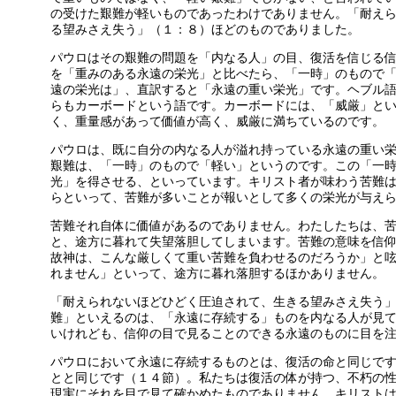
の受けた艱難が軽いものであったわけでありません。「耐え
る望みさえ失う」（１：８）ほどのものでありました。
パウロはその艱難の問題を「内なる人」の目、復活を信じる
を「重みのある永遠の栄光」と比べたら、「一時」のもので
遠の栄光は」、直訳すると「永遠の重い栄光」です。ヘブル
らもカーボードという語です。カーボードには、「威厳」と
く、重量感があって価値が高く、威厳に満ちているのです。
パウロは、既に自分の内なる人が溢れ持っている永遠の重い
艱難は、「一時」のもので「軽い」というのです。この「一
光」を得させる、といっています。キリスト者が味わう苦難
らといって、苦難が多いことが報いとして多くの栄光が与え
苦難それ自体に価値があるのでありません。わたしたちは、
と、途方に暮れて失望落胆してしまいます。苦難の意味を信
故神は、こんな厳しくて重い苦難を負わせるのだろうか」と
れません」といって、途方に暮れ落胆するほかありません。
「耐えられないほどひどく圧迫されて、生きる望みさえ失う
難」といえるのは、「永遠に存続する」ものを内なる人が見
いけれども、信仰の目で見ることのできる永遠のものに目を
パウロにおいて永遠に存続するものとは、復活の命と同じで
とと同じです（１４節）。私たちは復活の体が持つ、不朽の
現実にそれを目で見て確かめたものでありません。キリスト