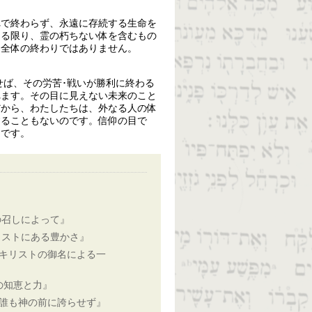
れで終わらず、永遠に存続する生命を
ある限り、霊の朽ちない体を含むもの
間全体の終わりではありません。
。
せば、その労苦･戦いが勝利に終わる
れます。その目に見えない未来のこと
だから、わたしたちは、外なる人の体
することもないのです。信仰の目で
らです。
の召しによって』
リストにある豊かさ』
キリストの御名による一
の知恵と力』
誰も神の前に誇らせず』