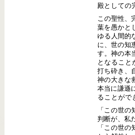
殿としての
この聖性、
葉を愚かと
ゆる人間的
に、世の知
す。神の本
となること
打ち砕き、
神の大きな
本当に謙遜
ることがで
「この世の
判断が、私
「この世の