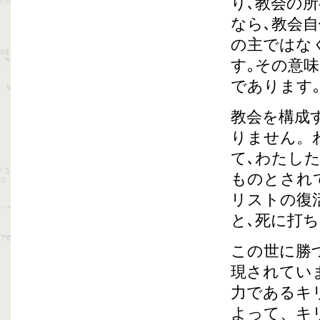
り､教会の
なら､教会
の主ではな
す｡その意
であります
教会を構成
りません。
て､わたし
ものとされ
リストの復
と､死に打
この世に勝
現されてい
力であるキ
よって、キ