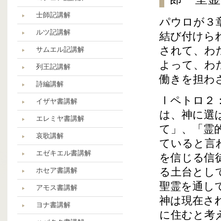
士師記講解
パウロが３
ルツ記講解
結び付けら
されて、わ
サムエル記講解
よって、わ
列王記講解
働きを担わ
詩編講解
Ⅰペトロ２
イザヤ書講解
は、神に選
エレミヤ書講解
て」、「霊
哀歌講解
ていると言
エゼキエル書講解
を信じる信
る土台とし
ホセア書講解
聖霊を通し
アモス書講解
神は現在さ
ヨナ書講解
に住むと考