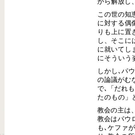
から解放し
この世の知
に対する偶
りも上に置
し、そこに
に就いてし
にそういう
しかし､パ
の論議がむ
で､「だれ
たのもの」
教会の主は
教会はパウ
も､ケファ