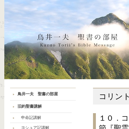
鳥井一夫 聖書の部屋
コリン
旧約聖書講解
１０．
申命記講解
節『聖
ヨシュア記講解