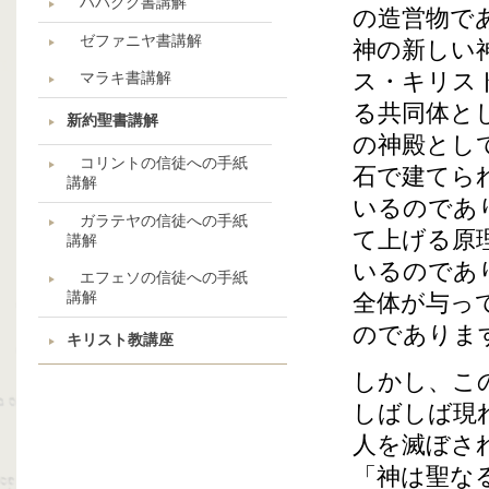
ハバクク書講解
の造営物で
ゼファニヤ書講解
神の新しい
ス・キリス
マラキ書講解
る共同体と
新約聖書講解
の神殿とし
コリントの信徒への手紙
石で建てら
講解
いるのであ
ガラテヤの信徒への手紙
て上げる原
講解
いるのであ
エフェソの信徒への手紙
講解
全体が与っ
のでありま
キリスト教講座
しかし、こ
しばしば現
人を滅ぼさ
「神は聖な