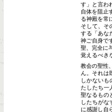
す」と言わ
自体を阻止
る神殿を常
そして、そ
する「あな
神ご自身で
聖、完全に
覚えるべき
教会の聖性
ん。それは
しかないも
たしたち一
聖なるもの
したちがな
に感謝し自